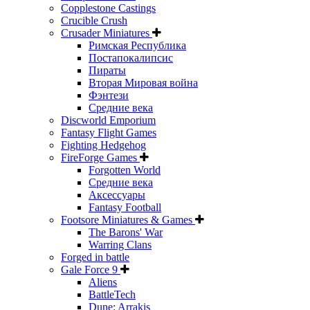
Copplestone Castings
Crucible Crush
Crusader Miniatures
Римская Республика
Постапокалипсис
Пираты
Вторая Мировая война
Фэнтези
Средние века
Discworld Emporium
Fantasy Flight Games
Fighting Hedgehog
FireForge Games
Forgotten World
Средние века
Аксессуары
Fantasy Football
Footsore Miniatures & Games
The Barons' War
Warring Clans
Forged in battle
Gale Force 9
Aliens
BattleTech
Dune: Arrakis