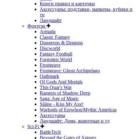
Книги правил и карточки
Аксессуары: подставки, маркеры, кубики и
тп
Ландшафт
Фентези
Armada
Classic Fantasy
Dungeons & Dragons
Discworld
Fantasy Football
Forgotten World
Frostgrave
Frostgrave: Ghost Archipelago
Oathmark
Of Gods And Mortals
This Quar's War
Rangers of Shadow Deep
Saga: Age of Magic
Sláine - Kiss My Axe!
Warlords of Erewhon/Mythic Americas
Аксессуары
Ландшафт: Дома, животные и тд
Sci-Fi
BattleTech
Beyond the Gates of Antares