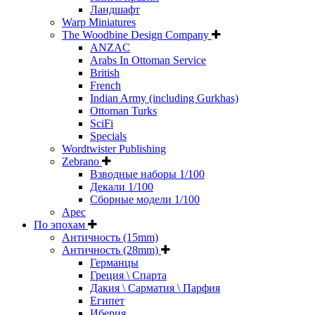
Ландшафт
Warp Miniatures
The Woodbine Design Company
ANZAC
Arabs In Ottoman Service
British
French
Indian Army (including Gurkhas)
Ottoman Turks
SciFi
Specials
Wordtwister Publishing
Zebrano
Взводные наборы 1/100
Декали 1/100
Сборные модели 1/100
Арес
По эпохам
Античность (15mm)
Античность (28mm)
Германцы
Греция \ Спарта
Дакия \ Сарматия \ Парфия
Египет
Иберия