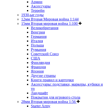
Армии
Аксессуары
Террейн
1930-ые годы
12мм Вторая Мировая война 1:144
15мм Вторая мировая война 1:100
Великобритания
Венгрия
Германия
Италия
Польша
Румыния
Советский Союз
США
Финляндия
Франция
Япония
Другие страны
Книги правил и карточки
Аксессуары: подставки, маркеры, кубики и
тп
Ландшафт
Покрытия для игрового стола
28мм Вторая мировая война 1:56
Starter Army