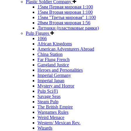
Plastic Soldier Company
15мм Первая мировая 1:100
15мм Вторая мировая 1:100
15мм "Третья мировая" 1:100
28мм Вторая мировая 1:56
Литники (пластиковые рамки)
Pulp Figures
1066
African Kingdoms
American Adventurers Abroad
China Station
Far Flung French
Gangland Justice
Heroes and Personalities
Imperial Germany
Imperial Japan
Mystery and Horror
Pulp Sci/Fi
Savage Seas
Steam Pulp
The British Empire
Wargames Rules
Weird Menace
Western/ Mexican Rev.
Wizards