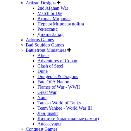
Artizan Designs
2nd Afghan War
March or Die
Вторая Мировая
Первая Мировая война
Ренессанс
Дикий Запад
Artorus Games
Bad Squiddo Games
Battlefront Miniatures
Aliens
Adventures of Conan
Clash of Steel
Dune
Dungeons & Dragons
Fate Of A Nation
Flames of War - WWII
Great War
Nam
Tanks \ World of Tanks
Team Yankee - World War III
Ландшафт
Литники (пластиковые рамки)
Аксессуары
Conquest Games