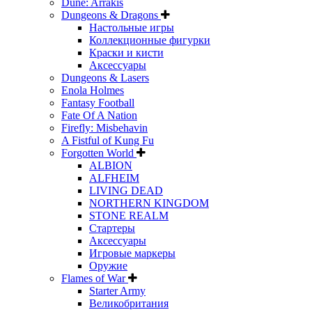
Dune: Arrakis
Dungeons & Dragons
Настольные игры
Коллекционные фигурки
Краски и кисти
Аксессуары
Dungeons & Lasers
Enola Holmes
Fantasy Football
Fate Of A Nation
Firefly: Misbehavin
A Fistful of Kung Fu
Forgotten World
ALBION
ALFHEIM
LIVING DEAD
NORTHERN KINGDOM
STONE REALM
Стартеры
Аксессуары
Игровые маркеры
Оружие
Flames of War
Starter Army
Великобритания