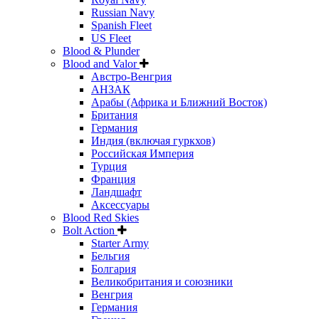
Russian Navy
Spanish Fleet
US Fleet
Blood & Plunder
Blood and Valor
Австро-Венгрия
АНЗАК
Арабы (Африка и Ближний Восток)
Британия
Германия
Индия (включая гуркхов)
Российская Империя
Турция
Франция
Ландшафт
Аксессуары
Blood Red Skies
Bolt Action
Starter Army
Бельгия
Болгария
Великобритания и союзники
Венгрия
Германия