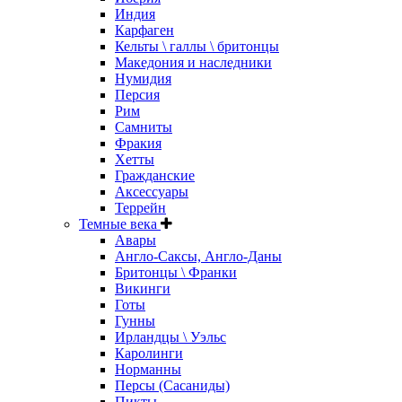
Индия
Карфаген
Кельты \ галлы \ бритонцы
Македония и наследники
Нумидия
Персия
Рим
Самниты
Фракия
Хетты
Гражданские
Аксессуары
Террейн
Темные века
Авары
Англо-Саксы, Англо-Даны
Бритонцы \ Франки
Викинги
Готы
Гунны
Ирландцы \ Уэльс
Каролинги
Норманны
Персы (Сасаниды)
Пикты