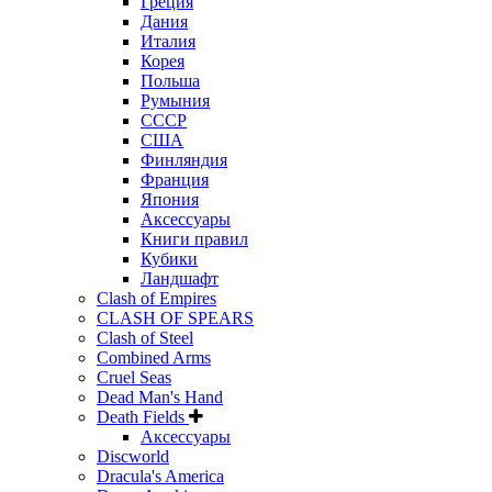
Греция
Дания
Италия
Корея
Польша
Румыния
СССР
США
Финляндия
Франция
Япония
Аксессуары
Книги правил
Кубики
Ландшафт
Clash of Empires
CLASH OF SPEARS
Clash of Steel
Combined Arms
Cruel Seas
Dead Man's Hand
Death Fields
Аксессуары
Discworld
Dracula's America