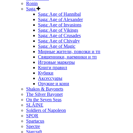
Ronin
Saga
Saga: Age of Hannibal
Saga: Age of Alexander
Saga: Age of Invasions
Saga: Age of Vikings
Saga: Age of Crusades
Saga: Age of Chivalry
Saga: Age of Magic
Мирные жители, повозки и тп
Священники, наемники и тп
Игровые маркеры
Книги правил
Кубики
Аксессуары
Оружие и кони
Shakos & Bayonets
The Silver Bayonet
On the Seven Seas
SLÁINE
Soldiers of Napoleon
SPQR
Spartacus
Spectre
Starcraft