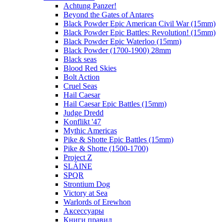
Achtung Panzer!
Beyond the Gates of Antares
Black Powder Epic American Civil War (15mm)
Black Powder Epic Battles: Revolution! (15mm)
Black Powder Epic Waterloo (15mm)
Black Powder (1700-1900) 28mm
Black seas
Blood Red Skies
Bolt Action
Cruel Seas
Hail Caesar
Hail Caesar Epic Battles (15mm)
Judge Dredd
Konflikt '47
Mythic Americas
Pike & Shotte Epic Battles (15mm)
Pike & Shotte (1500-1700)
Project Z
SLÁINE
SPQR
Strontium Dog
Victory at Sea
Warlords of Erewhon
Аксессуары
Книги правил