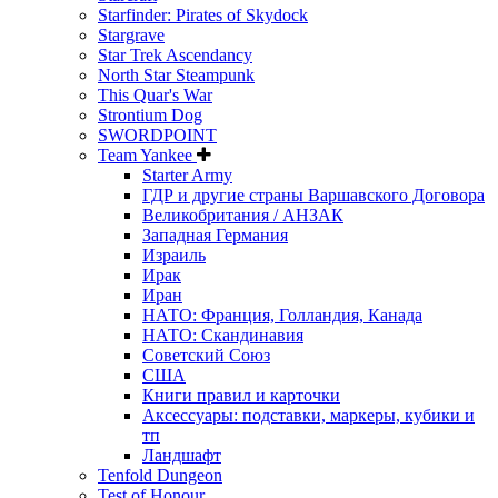
Starfinder: Pirates of Skydock
Stargrave
Star Trek Ascendancy
North Star Steampunk
This Quar's War
Strontium Dog
SWORDPOINT
Team Yankee
Starter Army
ГДР и другие страны Варшавского Договора
Великобритания / АНЗАК
Западная Германия
Израиль
Ирак
Иран
НАТО: Франция, Голландия, Канада
НАТО: Скандинавия
Советский Союз
США
Книги правил и карточки
Аксессуары: подставки, маркеры, кубики и
тп
Ландшафт
Tenfold Dungeon
Test of Honour