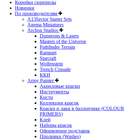
Коробки сюрпризы
Новинки
По производителям
A13Sector Starter Sets
Agema Miniatures
Archon Studios
Dungeons & Lasers
Masters of the Universe
Pathfinder Terrain
Rampart
Starcraft
Wolfenstein
Trench Crusade
ККИ
Army Painter
Акриловые краски
Инструменты
Кисти
Коллекции красок
Краски и лаки в баллончике (COLOUR
PRIMERS)
Клей
Наборы красок
Оформление подставок
Проливки (Washes)