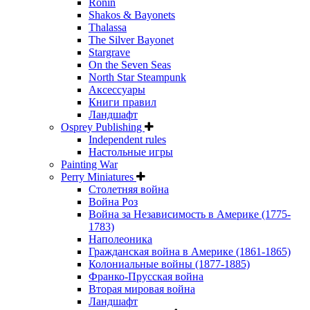
Ronin
Shakos & Bayonets
Thalassa
The Silver Bayonet
Stargrave
On the Seven Seas
North Star Steampunk
Аксессуары
Книги правил
Ландшафт
Osprey Publishing
Independent rules
Настольные игры
Painting War
Perry Miniatures
Столетняя война
Война Роз
Война за Независимость в Америке (1775-
1783)
Наполеоника
Гражданская война в Америке (1861-1865)
Колониальные войны (1877-1885)
Франко-Прусская война
Вторая мировая война
Ландшафт