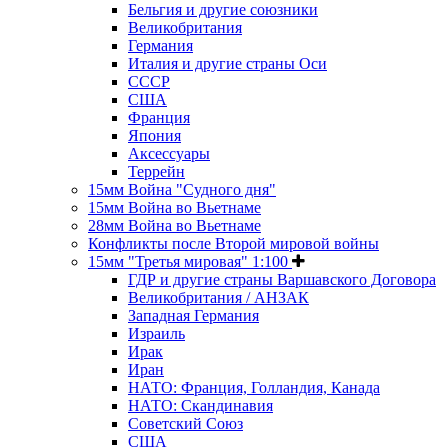
Бельгия и другие союзники
Великобритания
Германия
Италия и другие страны Оси
СССР
США
Франция
Япония
Аксессуары
Террейн
15мм Война "Судного дня"
15мм Война во Вьетнаме
28мм Война во Вьетнаме
Конфликты после Второй мировой войны
15мм "Третья мировая" 1:100
ГДР и другие страны Варшавского Договора
Великобритания / АНЗАК
Западная Германия
Израиль
Ирак
Иран
НАТО: Франция, Голландия, Канада
НАТО: Скандинавия
Советский Союз
США