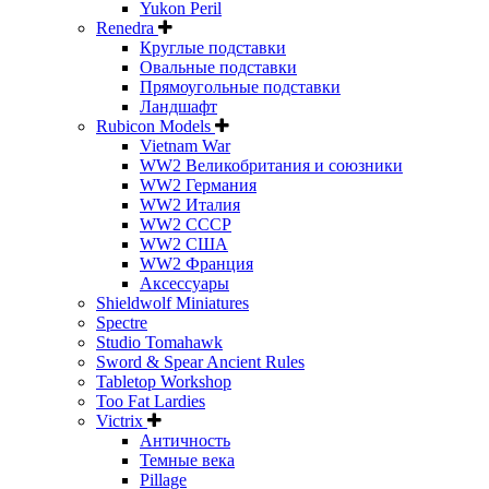
Yukon Peril
Renedra
Круглые подставки
Овальные подставки
Прямоугольные подставки
Ландшафт
Rubicon Models
Vietnam War
WW2 Великобритания и союзники
WW2 Германия
WW2 Италия
WW2 СССР
WW2 США
WW2 Франция
Аксессуары
Shieldwolf Miniatures
Spectre
Studio Tomahawk
Sword & Spear Ancient Rules
Tabletop Workshop
Too Fat Lardies
Victrix
Античность
Темные века
Pillage