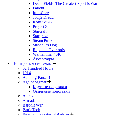
Death Fields: The Greatest Sport is War
Fallout
Iron-Core
Judge Dredd
Konflikt '47
Project Z
Starcraft
Stargrave
Steam Punk
Strontium Dog
Reptilian Overlords
Warhammer 40K
Аксессуары
По игровым системам
02 Hundred Hours
1914
Achtung Panzer!
Age of Sigmar
Круглые подставки
Овальные подставки
Aliens
Armada
Baron's War
BattleTech
Beyond the Gates of Antares