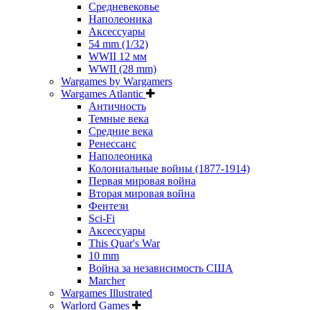
Средневековье
Наполеоника
Аксессуары
54 mm (1/32)
WWII 12 мм
WWII (28 mm)
Wargames by Wargamers
Wargames Atlantic
Античность
Темные века
Средние века
Ренессанс
Наполеоника
Колониальные войны (1877-1914)
Первая мировая война
Вторая мировая война
Фентези
Sci-Fi
Аксессуары
This Quar's War
10 mm
Война за независимость США
Marcher
Wargames Illustrated
Warlord Games