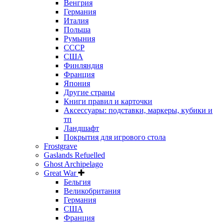
Венгрия
Германия
Италия
Польша
Румыния
СССР
США
Финляндия
Франция
Япония
Другие страны
Книги правил и карточки
Аксессуары: подставки, маркеры, кубики и
тп
Ландшафт
Покрытия для игрового стола
Frostgrave
Gaslands Refuelled
Ghost Archipelago
Great War
Бельгия
Великобритания
Германия
США
Франция