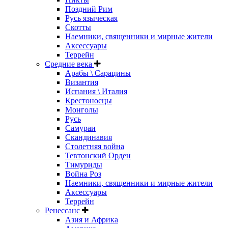
Поздний Рим
Русь языческая
Скотты
Наемники, священники и мирные жители
Аксессуары
Террейн
Средние века
Арабы \ Сарацины
Византия
Испания \ Италия
Крестоносцы
Монголы
Русь
Самураи
Скандинавия
Столетняя война
Тевтонский Орден
Тимуриды
Война Роз
Наемники, священники и мирные жители
Аксессуары
Террейн
Ренессанс
Азия и Африка