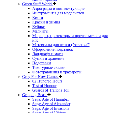
Green Stuff World
Аэрографы и комплектующие
Инструменты для моделистов
Кисти
Краски и химия
Кубики
Магниты
Маркеры, протекторы и прочие мелочи для
игр
Материалы для лепки ("зеленка")
Оформление подставок
Ландшафт и маты
Сумки и хранение
Подставки
Текстурные скалки
Фототравления и трафареты
Grey For Now Games
02 Hundred Hours
Test of Honour
Guards of Traitor's Toll
Gripping Beast
Saga: Age of Hannibal
Saga: Age of Alexander
Saga: Age of Invasions
Saga: Age of Vikings