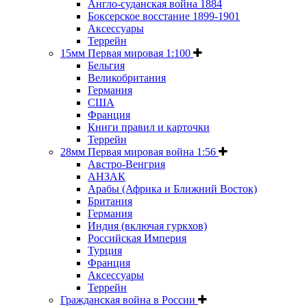
Англо-суданская война 1884
Боксерское восстание 1899-1901
Аксессуары
Террейн
15мм Первая мировая 1:100
Бельгия
Великобритания
Германия
США
Франция
Книги правил и карточки
Террейн
28мм Первая мировая война 1:56
Австро-Венгрия
АНЗАК
Арабы (Африка и Ближний Восток)
Британия
Германия
Индия (включая гуркхов)
Российская Империя
Турция
Франция
Аксессуары
Террейн
Гражданская война в России