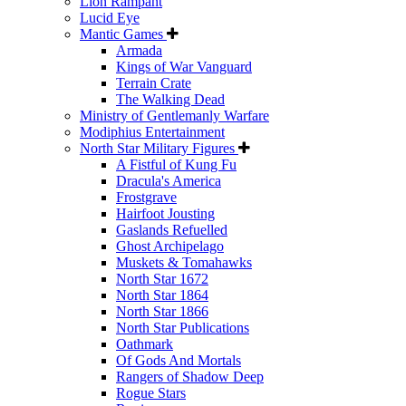
Lion Rampant
Lucid Eye
Mantic Games
Armada
Kings of War Vanguard
Terrain Crate
The Walking Dead
Ministry of Gentlemanly Warfare
Modiphius Entertainment
North Star Military Figures
A Fistful of Kung Fu
Dracula's America
Frostgrave
Hairfoot Jousting
Gaslands Refuelled
Ghost Archipelago
Muskets & Tomahawks
North Star 1672
North Star 1864
North Star 1866
North Star Publications
Oathmark
Of Gods And Mortals
Rangers of Shadow Deep
Rogue Stars