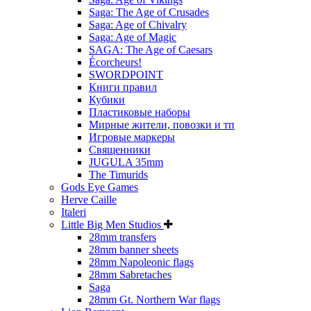
Saga: The Age of Crusades
Saga: Age of Chivalry
Saga: Age of Magic
SAGA: The Age of Caesars
Écorcheurs!
SWORDPOINT
Книги правил
Кубики
Пластиковые наборы
Мирные жители, повозки и тп
Игровые маркеры
Священники
JUGULA 35mm
The Timurids
Gods Eye Games
Herve Caille
Italeri
Little Big Men Studios
28mm transfers
28mm banner sheets
28mm Napoleonic flags
28mm Sabretaches
Saga
28mm Gt. Northern War flags