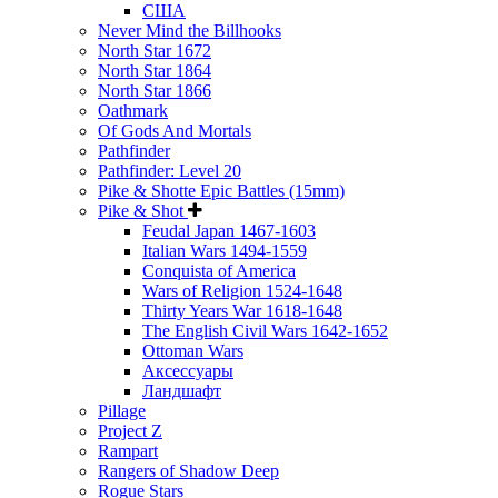
США
Never Mind the Billhooks
North Star 1672
North Star 1864
North Star 1866
Oathmark
Of Gods And Mortals
Pathfinder
Pathfinder: Level 20
Pike & Shotte Epic Battles (15mm)
Pike & Shot
Feudal Japan 1467-1603
Italian Wars 1494-1559
Conquista of America
Wars of Religion 1524-1648
Thirty Years War 1618-1648
The English Civil Wars 1642-1652
Ottoman Wars
Аксессуары
Ландшафт
Pillage
Project Z
Rampart
Rangers of Shadow Deep
Rogue Stars