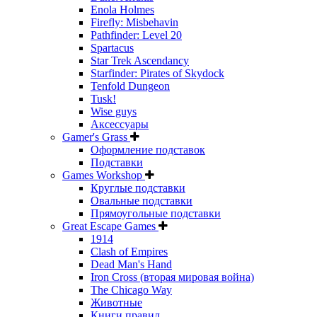
Enola Holmes
Firefly: Misbehavin
Pathfinder: Level 20
Spartacus
Star Trek Ascendancy
Starfinder: Pirates of Skydock
Tenfold Dungeon
Tusk!
Wise guys
Аксессуары
Gamer's Grass
Оформление подставок
Подставки
Games Workshop
Круглые подставки
Овальные подставки
Прямоугольные подставки
Great Escape Games
1914
Clash of Empires
Dead Man's Hand
Iron Cross (вторая мировая война)
The Chicago Way
Животные
Книги правил