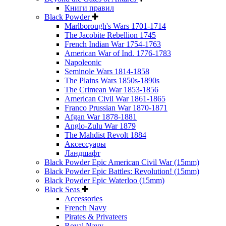
Книги правил
Black Powder
Marlborough's Wars 1701-1714
The Jacobite Rebellion 1745
French Indian War 1754-1763
American War of Ind. 1776-1783
Napoleonic
Seminole Wars 1814-1858
The Plains Wars 1850s-1890s
The Crimean War 1853-1856
American Civil War 1861-1865
Franco Prussian War 1870-1871
Afgan War 1878-1881
Anglo-Zulu War 1879
The Mahdist Revolt 1884
Аксессуары
Ландшафт
Black Powder Epic American Civil War (15mm)
Black Powder Epic Battles: Revolution! (15mm)
Black Powder Epic Waterloo (15mm)
Black Seas
Accessories
French Navy
Pirates & Privateers
Royal Navy