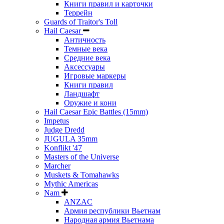
Книги правил и карточки
Террейн
Guards of Traitor's Toll
Hail Caesar
Античность
Темные века
Средние века
Аксессуары
Игровые маркеры
Книги правил
Ландшафт
Оружие и кони
Hail Caesar Epic Battles (15mm)
Impetus
Judge Dredd
JUGULA 35mm
Konflikt '47
Masters of the Universe
Marcher
Muskets & Tomahawks
Mythic Americas
Nam
ANZAC
Армия республики Вьетнам
Народная армия Вьетнама