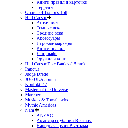
Книги правил и карточки
Террейн
Guards of Traitor's Toll
Hail Caesar
Античность
Темные века
Средние века
Аксессуары
Игровые маркеры
Книги правил
Ландшафт
Оружие и кони
Hail Caesar Epic Battles (15mm)
Impetus
Judge Dredd
JUGULA 35mm
Konflikt '47
Masters of the Universe
Marcher
Muskets & Tomahawks
Mythic Americas
Nam
ANZAC
Армия республики Вьетнам
Народная армия Вьетнама