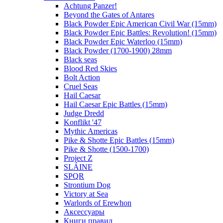
Achtung Panzer!
Beyond the Gates of Antares
Black Powder Epic American Civil War (15mm)
Black Powder Epic Battles: Revolution! (15mm)
Black Powder Epic Waterloo (15mm)
Black Powder (1700-1900) 28mm
Black seas
Blood Red Skies
Bolt Action
Cruel Seas
Hail Caesar
Hail Caesar Epic Battles (15mm)
Judge Dredd
Konflikt '47
Mythic Americas
Pike & Shotte Epic Battles (15mm)
Pike & Shotte (1500-1700)
Project Z
SLÁINE
SPQR
Strontium Dog
Victory at Sea
Warlords of Erewhon
Аксессуары
Книги правил