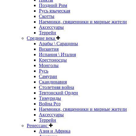
Поздний Рим
Русь языческая
Скотты
Наемники, священники и мирные жители
Аксессуары
Террейн
Средние века
Арабы \ Сарацины
Византия
Испания \ Италия
Крестоносцы
Монголы
Русь
Самураи
Скандинавия
Столетняя война
Тевтонский Орден
Тимуриды
Война Роз
Наемники, священники и мирные жители
Аксессуары
Террейн
Ренессанс
Азия и Африка