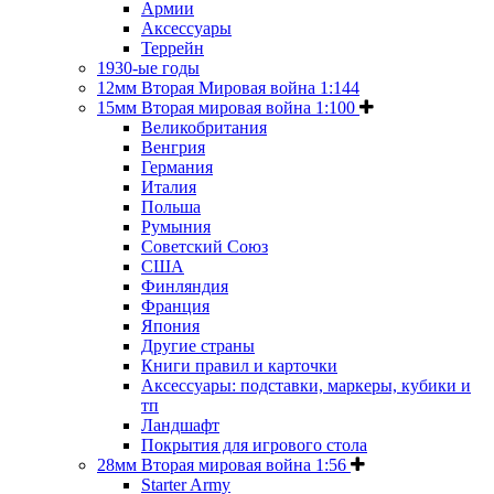
Армии
Аксессуары
Террейн
1930-ые годы
12мм Вторая Мировая война 1:144
15мм Вторая мировая война 1:100
Великобритания
Венгрия
Германия
Италия
Польша
Румыния
Советский Союз
США
Финляндия
Франция
Япония
Другие страны
Книги правил и карточки
Аксессуары: подставки, маркеры, кубики и
тп
Ландшафт
Покрытия для игрового стола
28мм Вторая мировая война 1:56
Starter Army