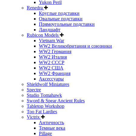
Yukon Peril
Renedra
Круглые подставки
Овальные подставки
Прямоугольные подставки
Ландшафт
Rubicon Models
Vietnam War
WW2 Великобритания и союзники
WW2 Германия
WW2 Италия
WW2 СССР
WW2 США
WW2 Франция
Аксессуары
Shieldwolf Miniatures
Spectre
Studio Tomahawk
Sword & Spear Ancient Rules
Tabletop Workshop
Too Fat Lardies
Victrix
Античность
Темные века
Pillage