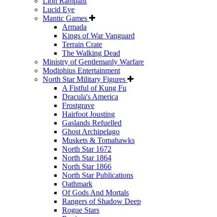
Lion Rampant
Lucid Eye
Mantic Games
Armada
Kings of War Vanguard
Terrain Crate
The Walking Dead
Ministry of Gentlemanly Warfare
Modiphius Entertainment
North Star Military Figures
A Fistful of Kung Fu
Dracula's America
Frostgrave
Hairfoot Jousting
Gaslands Refuelled
Ghost Archipelago
Muskets & Tomahawks
North Star 1672
North Star 1864
North Star 1866
North Star Publications
Oathmark
Of Gods And Mortals
Rangers of Shadow Deep
Rogue Stars