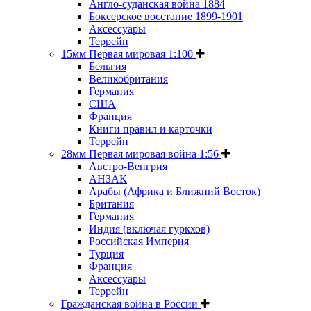
Англо-суданская война 1884
Боксерское восстание 1899-1901
Аксессуары
Террейн
15мм Первая мировая 1:100
Бельгия
Великобритания
Германия
США
Франция
Книги правил и карточки
Террейн
28мм Первая мировая война 1:56
Австро-Венгрия
АНЗАК
Арабы (Африка и Ближний Восток)
Британия
Германия
Индия (включая гуркхов)
Российская Империя
Турция
Франция
Аксессуары
Террейн
Гражданская война в России