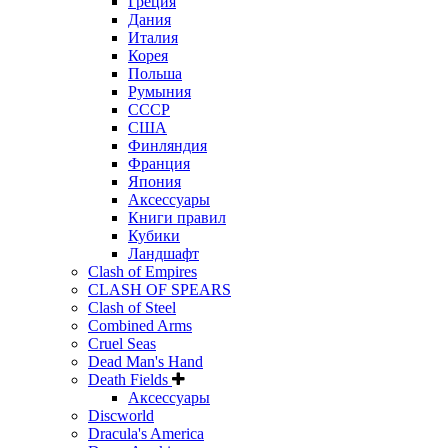
Греция
Дания
Италия
Корея
Польша
Румыния
СССР
США
Финляндия
Франция
Япония
Аксессуары
Книги правил
Кубики
Ландшафт
Clash of Empires
CLASH OF SPEARS
Clash of Steel
Combined Arms
Cruel Seas
Dead Man's Hand
Death Fields
Аксессуары
Discworld
Dracula's America