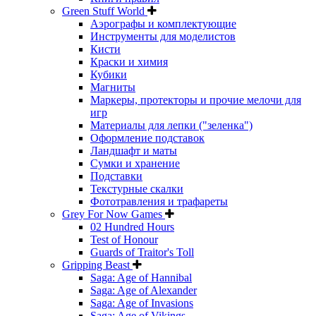
Green Stuff World
Аэрографы и комплектующие
Инструменты для моделистов
Кисти
Краски и химия
Кубики
Магниты
Маркеры, протекторы и прочие мелочи для
игр
Материалы для лепки ("зеленка")
Оформление подставок
Ландшафт и маты
Сумки и хранение
Подставки
Текстурные скалки
Фототравления и трафареты
Grey For Now Games
02 Hundred Hours
Test of Honour
Guards of Traitor's Toll
Gripping Beast
Saga: Age of Hannibal
Saga: Age of Alexander
Saga: Age of Invasions
Saga: Age of Vikings