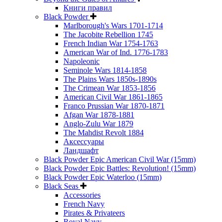
Книги правил
Black Powder
Marlborough's Wars 1701-1714
The Jacobite Rebellion 1745
French Indian War 1754-1763
American War of Ind. 1776-1783
Napoleonic
Seminole Wars 1814-1858
The Plains Wars 1850s-1890s
The Crimean War 1853-1856
American Civil War 1861-1865
Franco Prussian War 1870-1871
Afgan War 1878-1881
Anglo-Zulu War 1879
The Mahdist Revolt 1884
Аксессуары
Ландшафт
Black Powder Epic American Civil War (15mm)
Black Powder Epic Battles: Revolution! (15mm)
Black Powder Epic Waterloo (15mm)
Black Seas
Accessories
French Navy
Pirates & Privateers
Royal Navy