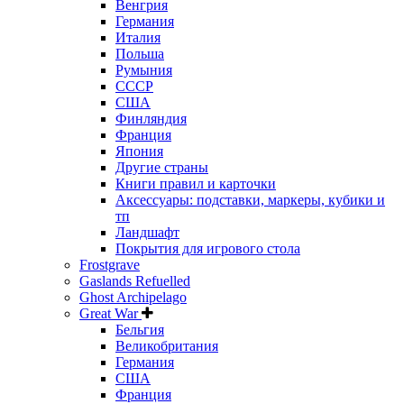
Венгрия
Германия
Италия
Польша
Румыния
СССР
США
Финляндия
Франция
Япония
Другие страны
Книги правил и карточки
Аксессуары: подставки, маркеры, кубики и
тп
Ландшафт
Покрытия для игрового стола
Frostgrave
Gaslands Refuelled
Ghost Archipelago
Great War
Бельгия
Великобритания
Германия
США
Франция