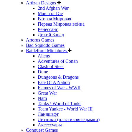
Artizan Designs
2nd Afghan War
March or Die
Вторая Мировая
Первая Мировая война
Ренессанс
Дикий Запад
Artorus Games
Bad Squiddo Games
Battlefront Miniatures
Aliens
Adventures of Conan
Clash of Steel
Dune
Dungeons & Dragons
Fate Of A Nation
Flames of War - WWII
Great War
Nam
Tanks \ World of Tanks
Team Yankee - World War III
Ландшафт
Литники (пластиковые рамки)
Аксессуары
Conquest Games