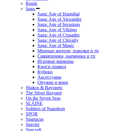
Ronin
Saga
Saga: Age of Hannibal
Saga: Age of Alexander
Saga: Age of Invasions
Saga: Age of Vikings
Saga: Age of Crusades
Saga: Age of Chivalry
Saga: Age of Magic
Мирные жители, повозки и тп
Священники, наемники и тп
Игровые маркеры
Книги правил
Кубики
Аксессуары
Оружие и кони
Shakos & Bayonets
The Silver Bayonet
On the Seven Seas
SLÁINE
Soldiers of Napoleon
SPQR
Spartacus
Spectre
Starcraft