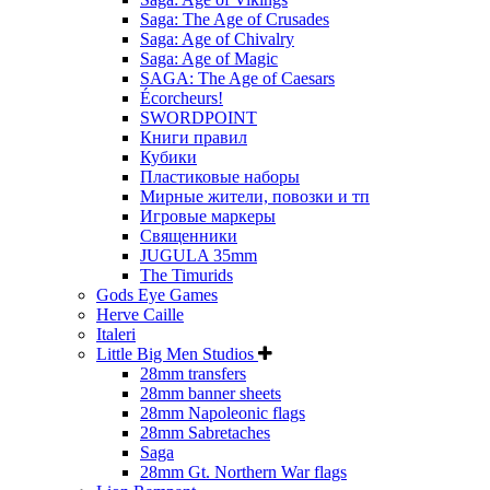
Saga: The Age of Crusades
Saga: Age of Chivalry
Saga: Age of Magic
SAGA: The Age of Caesars
Écorcheurs!
SWORDPOINT
Книги правил
Кубики
Пластиковые наборы
Мирные жители, повозки и тп
Игровые маркеры
Священники
JUGULA 35mm
The Timurids
Gods Eye Games
Herve Caille
Italeri
Little Big Men Studios
28mm transfers
28mm banner sheets
28mm Napoleonic flags
28mm Sabretaches
Saga
28mm Gt. Northern War flags