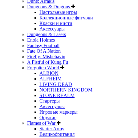
Dune: Arrakis
Dungeons & Dragons
Настольные игры
Коллекционные фигурки
Краски и кисти
Аксессуары
Dungeons & Lasers
Enola Holmes
Fantasy Football
Fate Of A Nation
Firefly: Misbehavin
A Fistful of Kung Fu
Forgotten World
ALBION
ALFHEIM
LIVING DEAD
NORTHERN KINGDOM
STONE REALM
Стартеры
Аксессуары
Игровые маркеры
Оружие
Flames of War
Starter Army
Великобритания