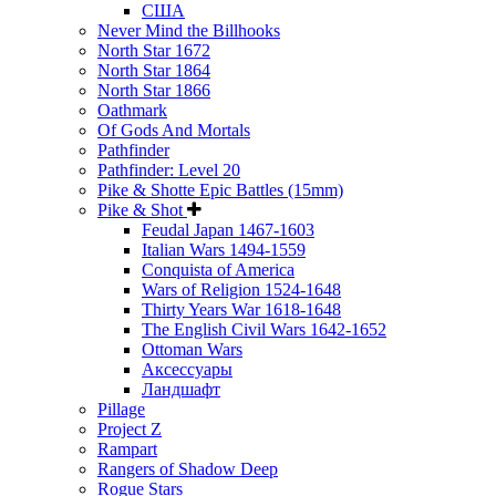
США
Never Mind the Billhooks
North Star 1672
North Star 1864
North Star 1866
Oathmark
Of Gods And Mortals
Pathfinder
Pathfinder: Level 20
Pike & Shotte Epic Battles (15mm)
Pike & Shot
Feudal Japan 1467-1603
Italian Wars 1494-1559
Conquista of America
Wars of Religion 1524-1648
Thirty Years War 1618-1648
The English Civil Wars 1642-1652
Ottoman Wars
Аксессуары
Ландшафт
Pillage
Project Z
Rampart
Rangers of Shadow Deep
Rogue Stars