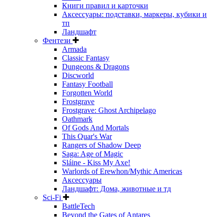
Книги правил и карточки
Аксессуары: подставки, маркеры, кубики и
тп
Ландшафт
Фентези
Armada
Classic Fantasy
Dungeons & Dragons
Discworld
Fantasy Football
Forgotten World
Frostgrave
Frostgrave: Ghost Archipelago
Oathmark
Of Gods And Mortals
This Quar's War
Rangers of Shadow Deep
Saga: Age of Magic
Sláine - Kiss My Axe!
Warlords of Erewhon/Mythic Americas
Аксессуары
Ландшафт: Дома, животные и тд
Sci-Fi
BattleTech
Beyond the Gates of Antares