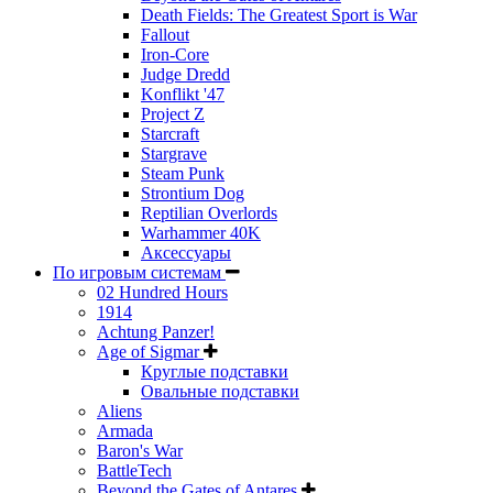
Death Fields: The Greatest Sport is War
Fallout
Iron-Core
Judge Dredd
Konflikt '47
Project Z
Starcraft
Stargrave
Steam Punk
Strontium Dog
Reptilian Overlords
Warhammer 40K
Аксессуары
По игровым системам
02 Hundred Hours
1914
Achtung Panzer!
Age of Sigmar
Круглые подставки
Овальные подставки
Aliens
Armada
Baron's War
BattleTech
Beyond the Gates of Antares