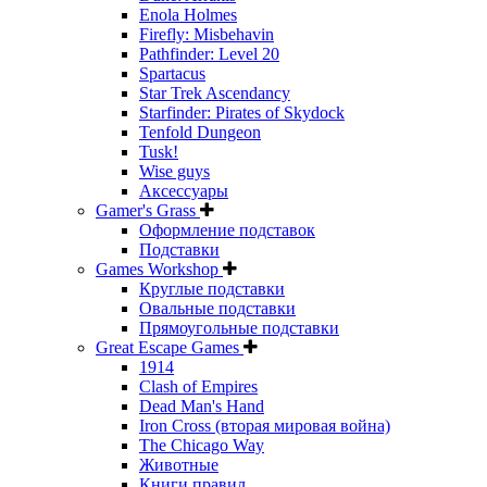
Enola Holmes
Firefly: Misbehavin
Pathfinder: Level 20
Spartacus
Star Trek Ascendancy
Starfinder: Pirates of Skydock
Tenfold Dungeon
Tusk!
Wise guys
Аксессуары
Gamer's Grass
Оформление подставок
Подставки
Games Workshop
Круглые подставки
Овальные подставки
Прямоугольные подставки
Great Escape Games
1914
Clash of Empires
Dead Man's Hand
Iron Cross (вторая мировая война)
The Chicago Way
Животные
Книги правил