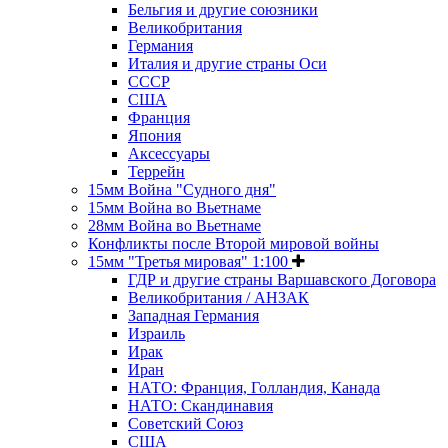
Бельгия и другие союзники
Великобритания
Германия
Италия и другие страны Оси
СССР
США
Франция
Япония
Аксессуары
Террейн
15мм Война "Судного дня"
15мм Война во Вьетнаме
28мм Война во Вьетнаме
Конфликты после Второй мировой войны
15мм "Третья мировая" 1:100
ГДР и другие страны Варшавского Договора
Великобритания / АНЗАК
Западная Германия
Израиль
Ирак
Иран
НАТО: Франция, Голландия, Канада
НАТО: Скандинавия
Советский Союз
США