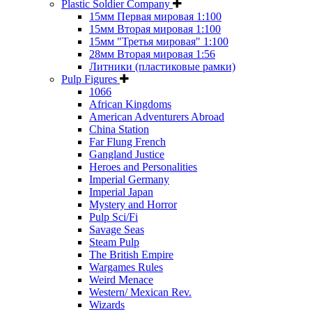
Plastic Soldier Company
15мм Первая мировая 1:100
15мм Вторая мировая 1:100
15мм "Третья мировая" 1:100
28мм Вторая мировая 1:56
Литники (пластиковые рамки)
Pulp Figures
1066
African Kingdoms
American Adventurers Abroad
China Station
Far Flung French
Gangland Justice
Heroes and Personalities
Imperial Germany
Imperial Japan
Mystery and Horror
Pulp Sci/Fi
Savage Seas
Steam Pulp
The British Empire
Wargames Rules
Weird Menace
Western/ Mexican Rev.
Wizards