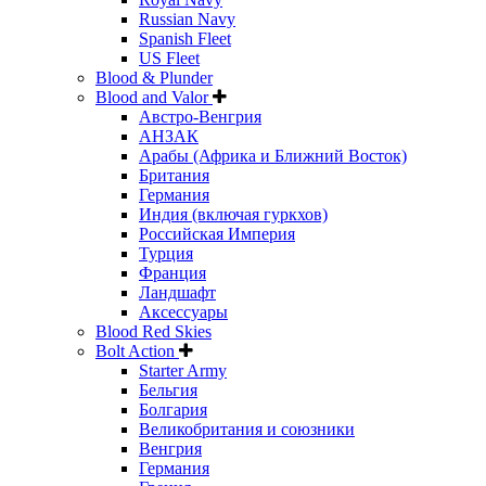
Russian Navy
Spanish Fleet
US Fleet
Blood & Plunder
Blood and Valor
Австро-Венгрия
АНЗАК
Арабы (Африка и Ближний Восток)
Британия
Германия
Индия (включая гуркхов)
Российская Империя
Турция
Франция
Ландшафт
Аксессуары
Blood Red Skies
Bolt Action
Starter Army
Бельгия
Болгария
Великобритания и союзники
Венгрия
Германия