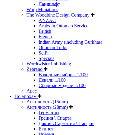
Ландшафт
Warp Miniatures
The Woodbine Design Company
ANZAC
Arabs In Ottoman Service
British
French
Indian Army (including Gurkhas)
Ottoman Turks
SciFi
Specials
Wordtwister Publishing
Zebrano
Взводные наборы 1/100
Декали 1/100
Сборные модели 1/100
Арес
По эпохам
Античность (15mm)
Античность (28mm)
Германцы
Греция \ Спарта
Дакия \ Сарматия \ Парфия
Египет
Иберия