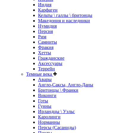
Индия
Карфаген
Кельты \ галлы \ бритонцы
Македония и наследники
Нумидия
Персия
Рим
Самниты
Фракия
Хетты
Гражданские
Аксессуары
Террейн
Темные века
Авары
Англо-Саксы, Англо-Даны
Бритонцы \ Франки
Викинги
Готы
Гунны
Ирландцы \ Уэльс
Каролинги
Норманны
Персы (Сасаниды)
Пикты