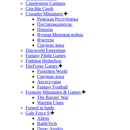
Copplestone Castings
Crucible Crush
Crusader Miniatures
Римская Республика
Постапокалипсис
Пираты
Вторая Мировая война
Фэнтези
Средние века
Discworld Emporium
Fantasy Flight Games
Fighting Hedgehog
FireForge Games
Forgotten World
Средние века
Аксессуары
Fantasy Football
Footsore Miniatures & Games
The Barons' War
Warring Clans
Forged in battle
Gale Force 9
Aliens
BattleTech
Dune: Arrakis