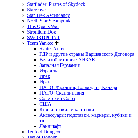
Starfinder: Pirates of Skydock
Stargrave
Star Trek Ascendancy
North Star Steampunk
This Quar's War
Strontium Dog
SWORDPOINT
Team Yankee
Starter Army
ГДР и другие страны Варшавского Договора
Великобритания / АНЗАК
Западная Германия
Израиль
Ирак
Иран
НАТО: Франция, Голландия, Канада
НАТО: Скандинавия
Советский Союз
США
Книги правил и карточки
Аксессуары: подставки, маркеры, кубики и
тп
Ландшафт
Tenfold Dungeon
Test of Honour