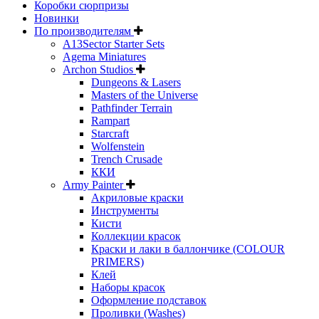
Коробки сюрпризы
Новинки
По производителям
A13Sector Starter Sets
Agema Miniatures
Archon Studios
Dungeons & Lasers
Masters of the Universe
Pathfinder Terrain
Rampart
Starcraft
Wolfenstein
Trench Crusade
ККИ
Army Painter
Акриловые краски
Инструменты
Кисти
Коллекции красок
Краски и лаки в баллончике (COLOUR
PRIMERS)
Клей
Наборы красок
Оформление подставок
Проливки (Washes)