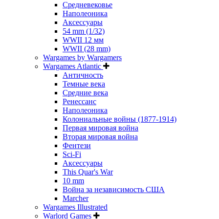
Средневековье
Наполеоника
Аксессуары
54 mm (1/32)
WWII 12 мм
WWII (28 mm)
Wargames by Wargamers
Wargames Atlantic
Античность
Темные века
Средние века
Ренессанс
Наполеоника
Колониальные войны (1877-1914)
Первая мировая война
Вторая мировая война
Фентези
Sci-Fi
Аксессуары
This Quar's War
10 mm
Война за независимость США
Marcher
Wargames Illustrated
Warlord Games