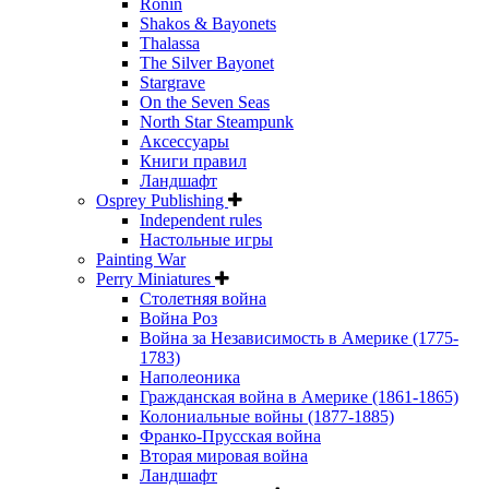
Ronin
Shakos & Bayonets
Thalassa
The Silver Bayonet
Stargrave
On the Seven Seas
North Star Steampunk
Аксессуары
Книги правил
Ландшафт
Osprey Publishing
Independent rules
Настольные игры
Painting War
Perry Miniatures
Столетняя война
Война Роз
Война за Независимость в Америке (1775-
1783)
Наполеоника
Гражданская война в Америке (1861-1865)
Колониальные войны (1877-1885)
Франко-Прусская война
Вторая мировая война
Ландшафт