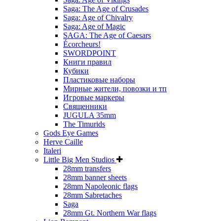
Saga: The Age of Crusades
Saga: Age of Chivalry
Saga: Age of Magic
SAGA: The Age of Caesars
Écorcheurs!
SWORDPOINT
Книги правил
Кубики
Пластиковые наборы
Мирные жители, повозки и тп
Игровые маркеры
Священники
JUGULA 35mm
The Timurids
Gods Eye Games
Herve Caille
Italeri
Little Big Men Studios
28mm transfers
28mm banner sheets
28mm Napoleonic flags
28mm Sabretaches
Saga
28mm Gt. Northern War flags