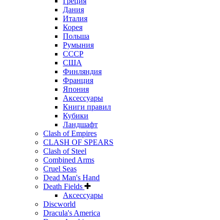
Греция
Дания
Италия
Корея
Польша
Румыния
СССР
США
Финляндия
Франция
Япония
Аксессуары
Книги правил
Кубики
Ландшафт
Clash of Empires
CLASH OF SPEARS
Clash of Steel
Combined Arms
Cruel Seas
Dead Man's Hand
Death Fields
Аксессуары
Discworld
Dracula's America