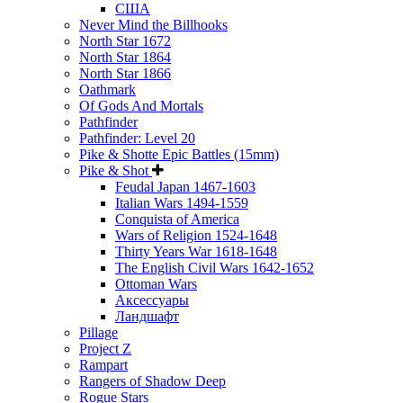
США
Never Mind the Billhooks
North Star 1672
North Star 1864
North Star 1866
Oathmark
Of Gods And Mortals
Pathfinder
Pathfinder: Level 20
Pike & Shotte Epic Battles (15mm)
Pike & Shot
Feudal Japan 1467-1603
Italian Wars 1494-1559
Conquista of America
Wars of Religion 1524-1648
Thirty Years War 1618-1648
The English Civil Wars 1642-1652
Ottoman Wars
Аксессуары
Ландшафт
Pillage
Project Z
Rampart
Rangers of Shadow Deep
Rogue Stars