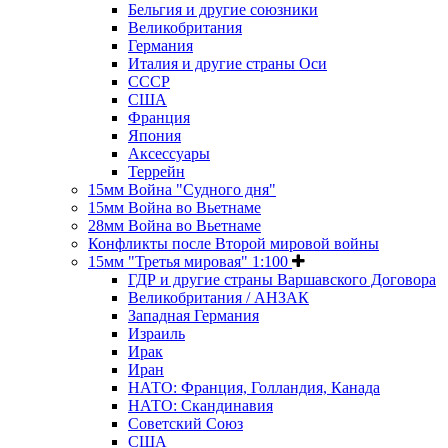
Бельгия и другие союзники
Великобритания
Германия
Италия и другие страны Оси
СССР
США
Франция
Япония
Аксессуары
Террейн
15мм Война "Судного дня"
15мм Война во Вьетнаме
28мм Война во Вьетнаме
Конфликты после Второй мировой войны
15мм "Третья мировая" 1:100
ГДР и другие страны Варшавского Договора
Великобритания / АНЗАК
Западная Германия
Израиль
Ирак
Иран
НАТО: Франция, Голландия, Канада
НАТО: Скандинавия
Советский Союз
США