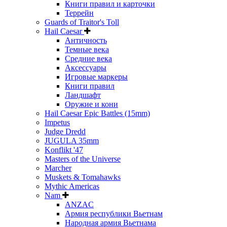
Книги правил и карточки
Террейн
Guards of Traitor's Toll
Hail Caesar
Античность
Темные века
Средние века
Аксессуары
Игровые маркеры
Книги правил
Ландшафт
Оружие и кони
Hail Caesar Epic Battles (15mm)
Impetus
Judge Dredd
JUGULA 35mm
Konflikt '47
Masters of the Universe
Marcher
Muskets & Tomahawks
Mythic Americas
Nam
ANZAC
Армия республики Вьетнам
Народная армия Вьетнама