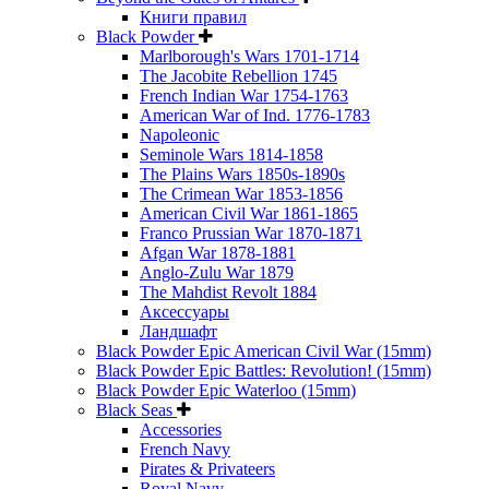
Книги правил
Black Powder
Marlborough's Wars 1701-1714
The Jacobite Rebellion 1745
French Indian War 1754-1763
American War of Ind. 1776-1783
Napoleonic
Seminole Wars 1814-1858
The Plains Wars 1850s-1890s
The Crimean War 1853-1856
American Civil War 1861-1865
Franco Prussian War 1870-1871
Afgan War 1878-1881
Anglo-Zulu War 1879
The Mahdist Revolt 1884
Аксессуары
Ландшафт
Black Powder Epic American Civil War (15mm)
Black Powder Epic Battles: Revolution! (15mm)
Black Powder Epic Waterloo (15mm)
Black Seas
Accessories
French Navy
Pirates & Privateers
Royal Navy