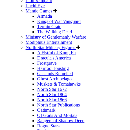
Lion Rampant
Lucid Eye
Mantic Games
Armada
Kings of War Vanguard
Terrain Crate
The Walking Dead
Ministry of Gentlemanly Warfare
Modiphius Entertainment
North Star Military Figures
A Fistful of Kung Fu
Dracula's America
Frostgrave
Hairfoot Jousting
Gaslands Refuelled
Ghost Archipelago
Muskets & Tomahawks
North Star 1672
North Star 1864
North Star 1866
North Star Publications
Oathmark
Of Gods And Mortals
Rangers of Shadow Deep
Rogue Stars