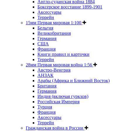
Англо-суданская война 1884
Боксерское восстание 1899-1901
Аксессуары
Террейн
15мм Первая мировая 1:100
Бельгия
Великобритания
Германия
США
Франция
Книги правил и карточки
Террейн
28мм Первая мировая война 1:56
Австро-Венгрия
АНЗАК
Арабы (Африка и Ближний Восток)
Британия
Германия
Индия (включая гуркхов)
Российская Империя
Турция
Франция
Аксессуары
Террейн
Гражданская война в России