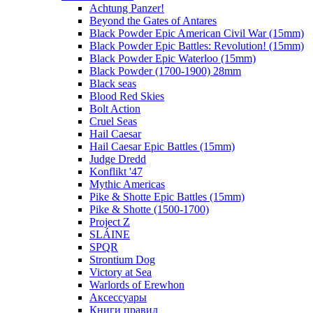
Achtung Panzer!
Beyond the Gates of Antares
Black Powder Epic American Civil War (15mm)
Black Powder Epic Battles: Revolution! (15mm)
Black Powder Epic Waterloo (15mm)
Black Powder (1700-1900) 28mm
Black seas
Blood Red Skies
Bolt Action
Cruel Seas
Hail Caesar
Hail Caesar Epic Battles (15mm)
Judge Dredd
Konflikt '47
Mythic Americas
Pike & Shotte Epic Battles (15mm)
Pike & Shotte (1500-1700)
Project Z
SLÁINE
SPQR
Strontium Dog
Victory at Sea
Warlords of Erewhon
Аксессуары
Книги правил