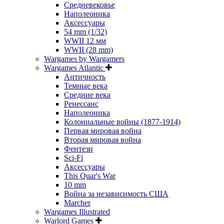
Средневековье
Наполеоника
Аксессуары
54 mm (1/32)
WWII 12 мм
WWII (28 mm)
Wargames by Wargamers
Wargames Atlantic
Античность
Темные века
Средние века
Ренессанс
Наполеоника
Колониальные войны (1877-1914)
Первая мировая война
Вторая мировая война
Фентези
Sci-Fi
Аксессуары
This Quar's War
10 mm
Война за независимость США
Marcher
Wargames Illustrated
Warlord Games