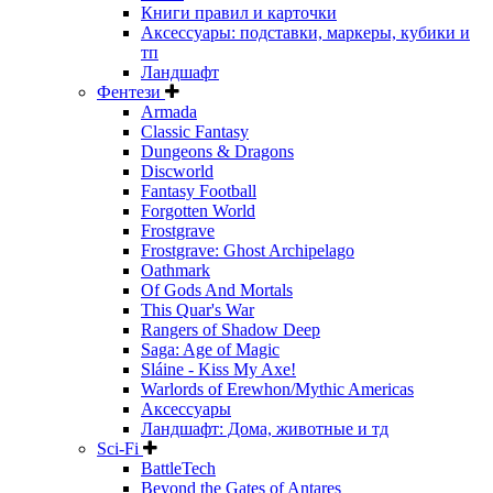
Книги правил и карточки
Аксессуары: подставки, маркеры, кубики и
тп
Ландшафт
Фентези
Armada
Classic Fantasy
Dungeons & Dragons
Discworld
Fantasy Football
Forgotten World
Frostgrave
Frostgrave: Ghost Archipelago
Oathmark
Of Gods And Mortals
This Quar's War
Rangers of Shadow Deep
Saga: Age of Magic
Sláine - Kiss My Axe!
Warlords of Erewhon/Mythic Americas
Аксессуары
Ландшафт: Дома, животные и тд
Sci-Fi
BattleTech
Beyond the Gates of Antares