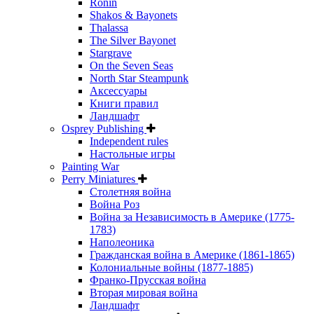
Ronin
Shakos & Bayonets
Thalassa
The Silver Bayonet
Stargrave
On the Seven Seas
North Star Steampunk
Аксессуары
Книги правил
Ландшафт
Osprey Publishing
Independent rules
Настольные игры
Painting War
Perry Miniatures
Столетняя война
Война Роз
Война за Независимость в Америке (1775-
1783)
Наполеоника
Гражданская война в Америке (1861-1865)
Колониальные войны (1877-1885)
Франко-Прусская война
Вторая мировая война
Ландшафт