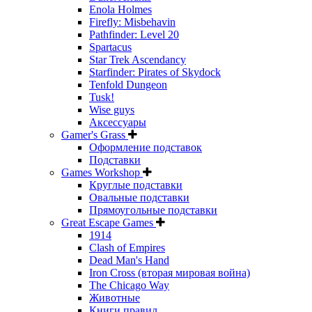
Enola Holmes
Firefly: Misbehavin
Pathfinder: Level 20
Spartacus
Star Trek Ascendancy
Starfinder: Pirates of Skydock
Tenfold Dungeon
Tusk!
Wise guys
Аксессуары
Gamer's Grass
Оформление подставок
Подставки
Games Workshop
Круглые подставки
Овальные подставки
Прямоугольные подставки
Great Escape Games
1914
Clash of Empires
Dead Man's Hand
Iron Cross (вторая мировая война)
The Chicago Way
Животные
Книги правил