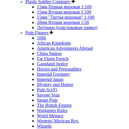
Plastic Soldier Company
15мм Первая мировая 1:100
15мм Вторая мировая 1:100
15мм "Третья мировая" 1:100
28мм Вторая мировая 1:56
Литники (пластиковые рамки)
Pulp Figures
1066
African Kingdoms
American Adventurers Abroad
China Station
Far Flung French
Gangland Justice
Heroes and Personalities
Imperial Germany
Imperial Japan
Mystery and Horror
Pulp Sci/Fi
Savage Seas
Steam Pulp
The British Empire
Wargames Rules
Weird Menace
Western/ Mexican Rev.
Wizards