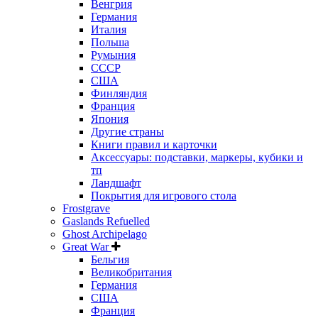
Венгрия
Германия
Италия
Польша
Румыния
СССР
США
Финляндия
Франция
Япония
Другие страны
Книги правил и карточки
Аксессуары: подставки, маркеры, кубики и
тп
Ландшафт
Покрытия для игрового стола
Frostgrave
Gaslands Refuelled
Ghost Archipelago
Great War
Бельгия
Великобритания
Германия
США
Франция