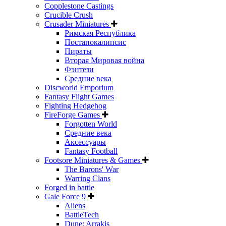
Copplestone Castings
Crucible Crush
Crusader Miniatures
Римская Республика
Постапокалипсис
Пираты
Вторая Мировая война
Фэнтези
Средние века
Discworld Emporium
Fantasy Flight Games
Fighting Hedgehog
FireForge Games
Forgotten World
Средние века
Аксессуары
Fantasy Football
Footsore Miniatures & Games
The Barons' War
Warring Clans
Forged in battle
Gale Force 9
Aliens
BattleTech
Dune: Arrakis