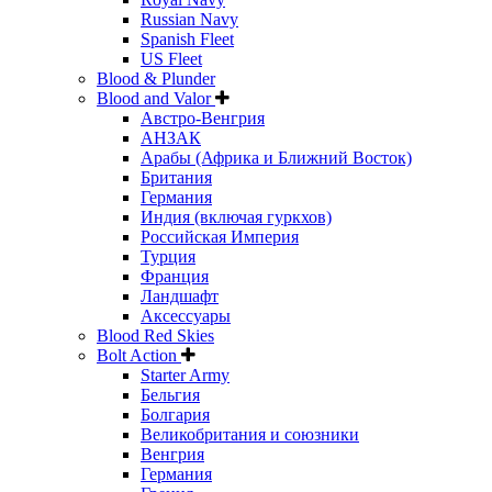
Russian Navy
Spanish Fleet
US Fleet
Blood & Plunder
Blood and Valor
Австро-Венгрия
АНЗАК
Арабы (Африка и Ближний Восток)
Британия
Германия
Индия (включая гуркхов)
Российская Империя
Турция
Франция
Ландшафт
Аксессуары
Blood Red Skies
Bolt Action
Starter Army
Бельгия
Болгария
Великобритания и союзники
Венгрия
Германия