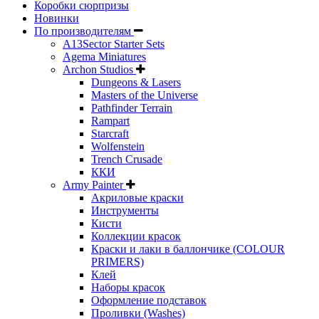
Коробки сюрпризы
Новинки
По производителям
A13Sector Starter Sets
Agema Miniatures
Archon Studios
Dungeons & Lasers
Masters of the Universe
Pathfinder Terrain
Rampart
Starcraft
Wolfenstein
Trench Crusade
ККИ
Army Painter
Акриловые краски
Инструменты
Кисти
Коллекции красок
Краски и лаки в баллончике (COLOUR
PRIMERS)
Клей
Наборы красок
Оформление подставок
Проливки (Washes)