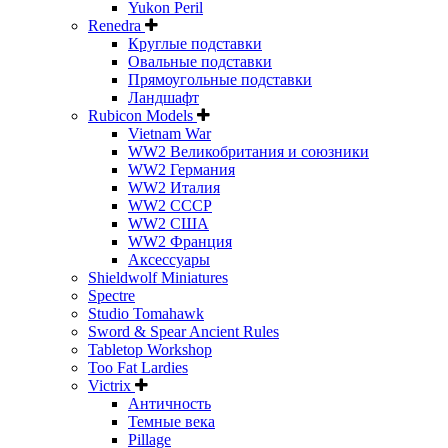
Yukon Peril
Renedra
Круглые подставки
Овальные подставки
Прямоугольные подставки
Ландшафт
Rubicon Models
Vietnam War
WW2 Великобритания и союзники
WW2 Германия
WW2 Италия
WW2 СССР
WW2 США
WW2 Франция
Аксессуары
Shieldwolf Miniatures
Spectre
Studio Tomahawk
Sword & Spear Ancient Rules
Tabletop Workshop
Too Fat Lardies
Victrix
Античность
Темные века
Pillage