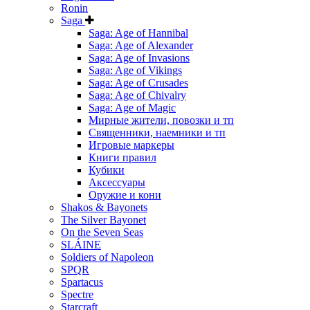
Ronin
Saga
Saga: Age of Hannibal
Saga: Age of Alexander
Saga: Age of Invasions
Saga: Age of Vikings
Saga: Age of Crusades
Saga: Age of Chivalry
Saga: Age of Magic
Мирные жители, повозки и тп
Священники, наемники и тп
Игровые маркеры
Книги правил
Кубики
Аксессуары
Оружие и кони
Shakos & Bayonets
The Silver Bayonet
On the Seven Seas
SLÁINE
Soldiers of Napoleon
SPQR
Spartacus
Spectre
Starcraft