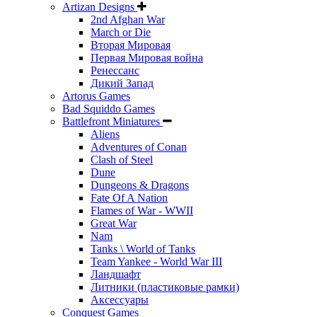
Artizan Designs
2nd Afghan War
March or Die
Вторая Мировая
Первая Мировая война
Ренессанс
Дикий Запад
Artorus Games
Bad Squiddo Games
Battlefront Miniatures
Aliens
Adventures of Conan
Clash of Steel
Dune
Dungeons & Dragons
Fate Of A Nation
Flames of War - WWII
Great War
Nam
Tanks \ World of Tanks
Team Yankee - World War III
Ландшафт
Литники (пластиковые рамки)
Аксессуары
Conquest Games