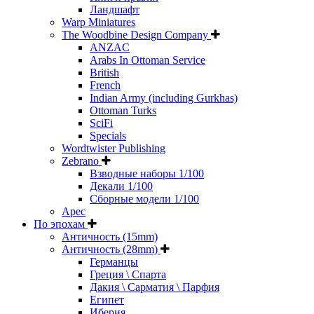
Ландшафт
Warp Miniatures
The Woodbine Design Company
ANZAC
Arabs In Ottoman Service
British
French
Indian Army (including Gurkhas)
Ottoman Turks
SciFi
Specials
Wordtwister Publishing
Zebrano
Взводные наборы 1/100
Декали 1/100
Сборные модели 1/100
Арес
По эпохам
Античность (15mm)
Античность (28mm)
Германцы
Греция \ Спарта
Дакия \ Сарматия \ Парфия
Египет
Иберия