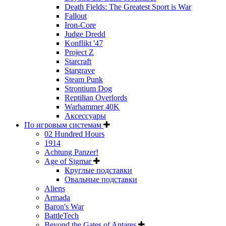
Death Fields: The Greatest Sport is War
Fallout
Iron-Core
Judge Dredd
Konflikt '47
Project Z
Starcraft
Stargrave
Steam Punk
Strontium Dog
Reptilian Overlords
Warhammer 40K
Аксессуары
По игровым системам
02 Hundred Hours
1914
Achtung Panzer!
Age of Sigmar
Круглые подставки
Овальные подставки
Aliens
Armada
Baron's War
BattleTech
Beyond the Gates of Antares