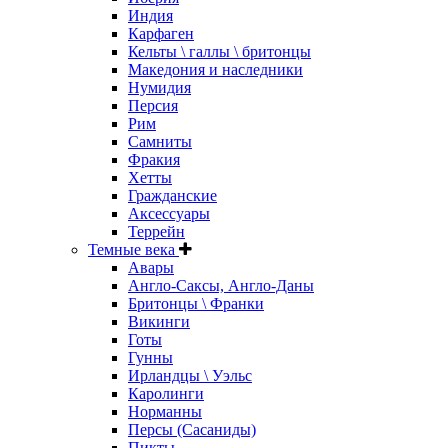
Индия
Карфаген
Кельты \ галлы \ бритонцы
Македония и наследники
Нумидия
Персия
Рим
Самниты
Фракия
Хетты
Гражданские
Аксессуары
Террейн
Темные века
Авары
Англо-Саксы, Англо-Даны
Бритонцы \ Франки
Викинги
Готы
Гунны
Ирландцы \ Уэльс
Каролинги
Норманны
Персы (Сасаниды)
Пикты