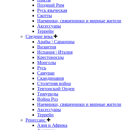
Поздний Рим
Русь языческая
Скотты
Наемники, священники и мирные жители
Аксессуары
Террейн
Средние века
Арабы \ Сарацины
Византия
Испания \ Италия
Крестоносцы
Монголы
Русь
Самураи
Скандинавия
Столетняя война
Тевтонский Орден
Тимуриды
Война Роз
Наемники, священники и мирные жители
Аксессуары
Террейн
Ренессанс
Азия и Африка