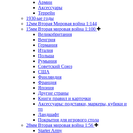
Армии
Аксессуары
Террейн
1930-ые годы
12мм Вторая Мировая война 1:144
15мм Вторая мировая война 1:100
Великобритания
Венгрия
Германия
Италия
Польша
Румыния
Советский Союз
США
Финляндия
Франция
Япония
Другие страны
Книги правил и карточки
Аксессуары: подставки, маркеры, кубики и
тп
Ландшафт
Покрытия для игрового стола
28мм Вторая мировая война 1:56
Starter Army