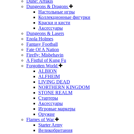
Dune: Arrakis
Dungeons & Dragons
Настольные игры
Коллекционные фигурки
Краски и кисти
Аксессуары
Dungeons & Lasers
Enola Holmes
Fantasy Football
Fate Of A Nation
Firefly: Misbehavin
A Fistful of Kung Fu
Forgotten World
ALBION
ALFHEIM
LIVING DEAD
NORTHERN KINGDOM
STONE REALM
Стартеры
Аксессуары
Игровые маркеры
Оружие
Flames of War
Starter Army
Великобритания