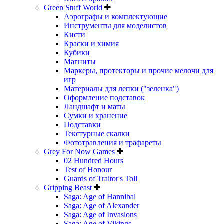
Green Stuff World
Аэрографы и комплектующие
Инструменты для моделистов
Кисти
Краски и химия
Кубики
Магниты
Маркеры, протекторы и прочие мелочи для
игр
Материалы для лепки ("зеленка")
Оформление подставок
Ландшафт и маты
Сумки и хранение
Подставки
Текстурные скалки
Фототравления и трафареты
Grey For Now Games
02 Hundred Hours
Test of Honour
Guards of Traitor's Toll
Gripping Beast
Saga: Age of Hannibal
Saga: Age of Alexander
Saga: Age of Invasions
Saga: Age of Vikings