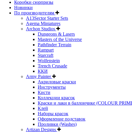
Коробки сюрпризы
Новинки
По производителям
A13Sector Starter Sets
Agema Miniatures
Archon Studios
Dungeons & Lasers
Masters of the Universe
Pathfinder Terrain
Rampart
Starcraft
Wolfenstein
Trench Crusade
ККИ
Army Painter
Акриловые краски
Инструменты
Кисти
Коллекции красок
Краски и лаки в баллончике (COLOUR PRIM
Клей
Наборы красок
Оформление подставок
Проливки (Washes)
Artizan Designs