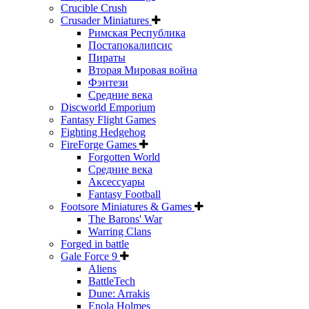
Crucible Crush
Crusader Miniatures
Римская Республика
Постапокалипсис
Пираты
Вторая Мировая война
Фэнтези
Средние века
Discworld Emporium
Fantasy Flight Games
Fighting Hedgehog
FireForge Games
Forgotten World
Средние века
Аксессуары
Fantasy Football
Footsore Miniatures & Games
The Barons' War
Warring Clans
Forged in battle
Gale Force 9
Aliens
BattleTech
Dune: Arrakis
Enola Holmes