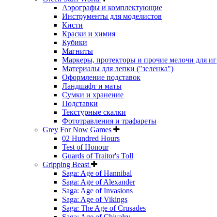
Аэрографы и комплектующие
Инструменты для моделистов
Кисти
Краски и химия
Кубики
Магниты
Маркеры, протекторы и прочие мелочи для иг
Материалы для лепки ("зеленка")
Оформление подставок
Ландшафт и маты
Сумки и хранение
Подставки
Текстурные скалки
Фототравления и трафареты
Grey For Now Games
02 Hundred Hours
Test of Honour
Guards of Traitor's Toll
Gripping Beast
Saga: Age of Hannibal
Saga: Age of Alexander
Saga: Age of Invasions
Saga: Age of Vikings
Saga: The Age of Crusades
Saga: Age of Chivalry