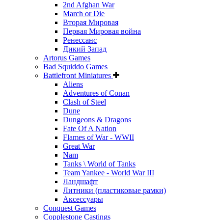
2nd Afghan War
March or Die
Вторая Мировая
Первая Мировая война
Ренессанс
Дикий Запад
Artorus Games
Bad Squiddo Games
Battlefront Miniatures
Aliens
Adventures of Conan
Clash of Steel
Dune
Dungeons & Dragons
Fate Of A Nation
Flames of War - WWII
Great War
Nam
Tanks \ World of Tanks
Team Yankee - World War III
Ландшафт
Литники (пластиковые рамки)
Аксессуары
Conquest Games
Copplestone Castings