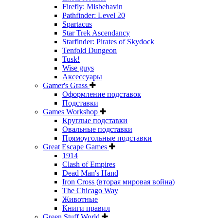
Firefly: Misbehavin
Pathfinder: Level 20
Spartacus
Star Trek Ascendancy
Starfinder: Pirates of Skydock
Tenfold Dungeon
Tusk!
Wise guys
Аксессуары
Gamer's Grass
Оформление подставок
Подставки
Games Workshop
Круглые подставки
Овальные подставки
Прямоугольные подставки
Great Escape Games
1914
Clash of Empires
Dead Man's Hand
Iron Cross (вторая мировая война)
The Chicago Way
Животные
Книги правил
Green Stuff World