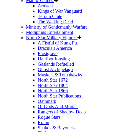
Mantic Games
Armada
Kings of War Vanguard
Terrain Crate
The Walking Dead
Ministry of Gentlemanly Warfare
Modiphius Entertainment
North Star Military Figures
A Fistful of Kung Fu
Dracula's America
Frostgrave
Hairfoot Jousting
Gaslands Refuelled
Ghost Archipelago
Muskets & Tomahawks
North Star 1672
North Star 1864
North Star 1866
North Star Publications
Oathmark
Of Gods And Mortals
Rangers of Shadow Deep
Rogue Stars
Ronin
Shakos & Bayonets