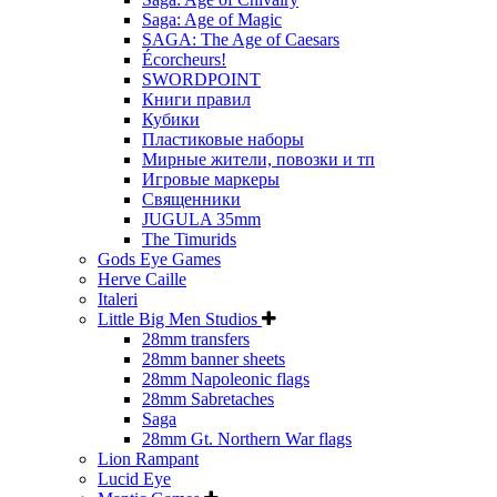
Saga: Age of Magic
SAGA: The Age of Caesars
Écorcheurs!
SWORDPOINT
Книги правил
Кубики
Пластиковые наборы
Мирные жители, повозки и тп
Игровые маркеры
Священники
JUGULA 35mm
The Timurids
Gods Eye Games
Herve Caille
Italeri
Little Big Men Studios
28mm transfers
28mm banner sheets
28mm Napoleonic flags
28mm Sabretaches
Saga
28mm Gt. Northern War flags
Lion Rampant
Lucid Eye