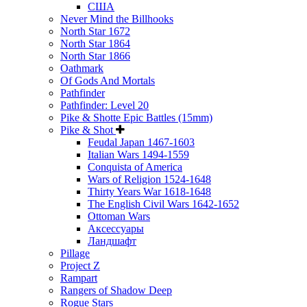
США
Never Mind the Billhooks
North Star 1672
North Star 1864
North Star 1866
Oathmark
Of Gods And Mortals
Pathfinder
Pathfinder: Level 20
Pike & Shotte Epic Battles (15mm)
Pike & Shot
Feudal Japan 1467-1603
Italian Wars 1494-1559
Conquista of America
Wars of Religion 1524-1648
Thirty Years War 1618-1648
The English Civil Wars 1642-1652
Ottoman Wars
Аксессуары
Ландшафт
Pillage
Project Z
Rampart
Rangers of Shadow Deep
Rogue Stars