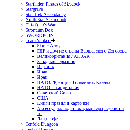
Starfinder: Pirates of Skydock
Stargrave
Star Trek Ascendancy
North Star Steampunk
This Quar's War
Strontium Dog
SWORDPOINT
Team Yankee
Starter Army
ГДР и другие страны Варшавского Договора
Великобритания / АНЗАК
Западная Германия
Израиль
Ирак
Иран
НАТО: Франция, Голландия, Канада
НАТО: Скандинавия
Советский Союз
США
Книги правил и карточки
Аксессуары: подставки, маркеры, кубики и
тп
Ландшафт
Tenfold Dungeon
Test of Honour