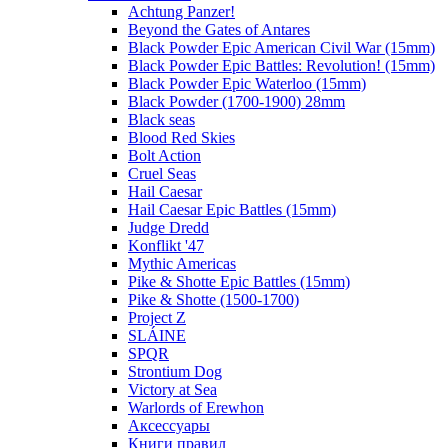
Achtung Panzer!
Beyond the Gates of Antares
Black Powder Epic American Civil War (15mm)
Black Powder Epic Battles: Revolution! (15mm)
Black Powder Epic Waterloo (15mm)
Black Powder (1700-1900) 28mm
Black seas
Blood Red Skies
Bolt Action
Cruel Seas
Hail Caesar
Hail Caesar Epic Battles (15mm)
Judge Dredd
Konflikt '47
Mythic Americas
Pike & Shotte Epic Battles (15mm)
Pike & Shotte (1500-1700)
Project Z
SLÁINE
SPQR
Strontium Dog
Victory at Sea
Warlords of Erewhon
Аксессуары
Книги правил