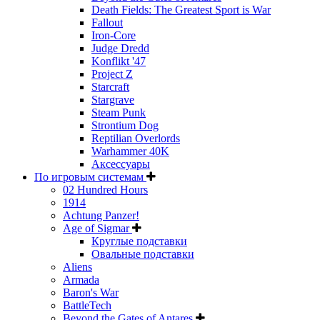
Death Fields: The Greatest Sport is War
Fallout
Iron-Core
Judge Dredd
Konflikt '47
Project Z
Starcraft
Stargrave
Steam Punk
Strontium Dog
Reptilian Overlords
Warhammer 40K
Аксессуары
По игровым системам
02 Hundred Hours
1914
Achtung Panzer!
Age of Sigmar
Круглые подставки
Овальные подставки
Aliens
Armada
Baron's War
BattleTech
Beyond the Gates of Antares