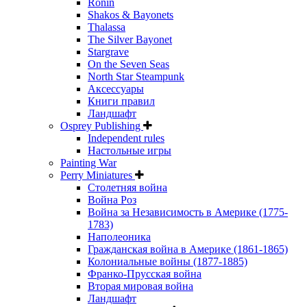
Ronin
Shakos & Bayonets
Thalassa
The Silver Bayonet
Stargrave
On the Seven Seas
North Star Steampunk
Аксессуары
Книги правил
Ландшафт
Osprey Publishing
Independent rules
Настольные игры
Painting War
Perry Miniatures
Столетняя война
Война Роз
Война за Независимость в Америке (1775-
1783)
Наполеоника
Гражданская война в Америке (1861-1865)
Колониальные войны (1877-1885)
Франко-Прусская война
Вторая мировая война
Ландшафт