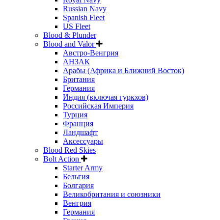
Russian Navy
Spanish Fleet
US Fleet
Blood & Plunder
Blood and Valor
Австро-Венгрия
АНЗАК
Арабы (Африка и Ближний Восток)
Британия
Германия
Индия (включая гуркхов)
Российская Империя
Турция
Франция
Ландшафт
Аксессуары
Blood Red Skies
Bolt Action
Starter Army
Бельгия
Болгария
Великобритания и союзники
Венгрия
Германия