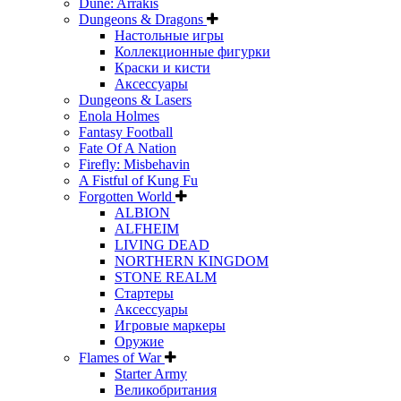
Dune: Arrakis
Dungeons & Dragons
Настольные игры
Коллекционные фигурки
Краски и кисти
Аксессуары
Dungeons & Lasers
Enola Holmes
Fantasy Football
Fate Of A Nation
Firefly: Misbehavin
A Fistful of Kung Fu
Forgotten World
ALBION
ALFHEIM
LIVING DEAD
NORTHERN KINGDOM
STONE REALM
Стартеры
Аксессуары
Игровые маркеры
Оружие
Flames of War
Starter Army
Великобритания