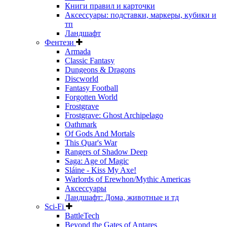
Книги правил и карточки
Аксессуары: подставки, маркеры, кубики и
тп
Ландшафт
Фентези
Armada
Classic Fantasy
Dungeons & Dragons
Discworld
Fantasy Football
Forgotten World
Frostgrave
Frostgrave: Ghost Archipelago
Oathmark
Of Gods And Mortals
This Quar's War
Rangers of Shadow Deep
Saga: Age of Magic
Sláine - Kiss My Axe!
Warlords of Erewhon/Mythic Americas
Аксессуары
Ландшафт: Дома, животные и тд
Sci-Fi
BattleTech
Beyond the Gates of Antares