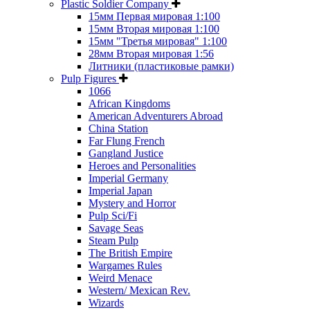
Plastic Soldier Company
15мм Первая мировая 1:100
15мм Вторая мировая 1:100
15мм "Третья мировая" 1:100
28мм Вторая мировая 1:56
Литники (пластиковые рамки)
Pulp Figures
1066
African Kingdoms
American Adventurers Abroad
China Station
Far Flung French
Gangland Justice
Heroes and Personalities
Imperial Germany
Imperial Japan
Mystery and Horror
Pulp Sci/Fi
Savage Seas
Steam Pulp
The British Empire
Wargames Rules
Weird Menace
Western/ Mexican Rev.
Wizards