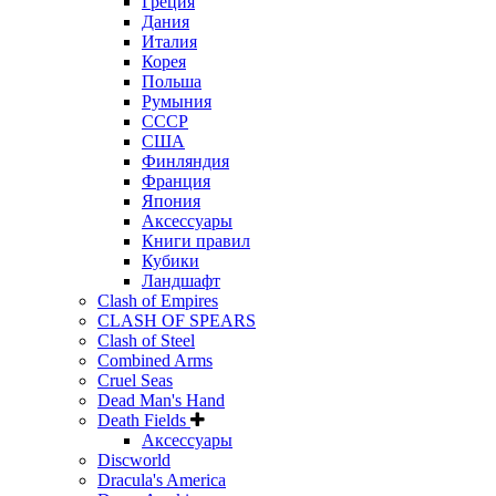
Греция
Дания
Италия
Корея
Польша
Румыния
СССР
США
Финляндия
Франция
Япония
Аксессуары
Книги правил
Кубики
Ландшафт
Clash of Empires
CLASH OF SPEARS
Clash of Steel
Combined Arms
Cruel Seas
Dead Man's Hand
Death Fields
Аксессуары
Discworld
Dracula's America