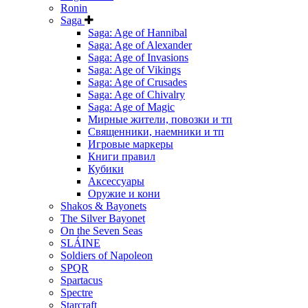
Ronin
Saga
Saga: Age of Hannibal
Saga: Age of Alexander
Saga: Age of Invasions
Saga: Age of Vikings
Saga: Age of Crusades
Saga: Age of Chivalry
Saga: Age of Magic
Мирные жители, повозки и тп
Священники, наемники и тп
Игровые маркеры
Книги правил
Кубики
Аксессуары
Оружие и кони
Shakos & Bayonets
The Silver Bayonet
On the Seven Seas
SLÁINE
Soldiers of Napoleon
SPQR
Spartacus
Spectre
Starcraft