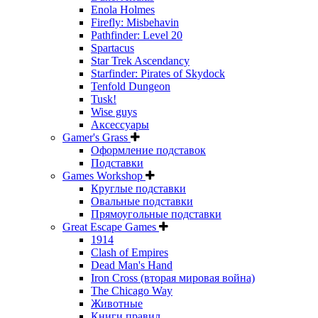
Enola Holmes
Firefly: Misbehavin
Pathfinder: Level 20
Spartacus
Star Trek Ascendancy
Starfinder: Pirates of Skydock
Tenfold Dungeon
Tusk!
Wise guys
Аксессуары
Gamer's Grass
Оформление подставок
Подставки
Games Workshop
Круглые подставки
Овальные подставки
Прямоугольные подставки
Great Escape Games
1914
Clash of Empires
Dead Man's Hand
Iron Cross (вторая мировая война)
The Chicago Way
Животные
Книги правил