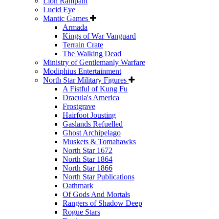
Lion Rampant
Lucid Eye
Mantic Games
Armada
Kings of War Vanguard
Terrain Crate
The Walking Dead
Ministry of Gentlemanly Warfare
Modiphius Entertainment
North Star Military Figures
A Fistful of Kung Fu
Dracula's America
Frostgrave
Hairfoot Jousting
Gaslands Refuelled
Ghost Archipelago
Muskets & Tomahawks
North Star 1672
North Star 1864
North Star 1866
North Star Publications
Oathmark
Of Gods And Mortals
Rangers of Shadow Deep
Rogue Stars