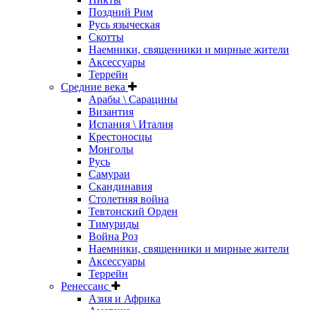
Поздний Рим
Русь языческая
Скотты
Наемники, священники и мирные жители
Аксессуары
Террейн
Средние века
Арабы \ Сарацины
Византия
Испания \ Италия
Крестоносцы
Монголы
Русь
Самураи
Скандинавия
Столетняя война
Тевтонский Орден
Тимуриды
Война Роз
Наемники, священники и мирные жители
Аксессуары
Террейн
Ренессанс
Азия и Африка