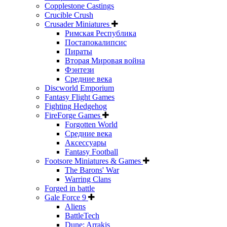
Copplestone Castings
Crucible Crush
Crusader Miniatures
Римская Республика
Постапокалипсис
Пираты
Вторая Мировая война
Фэнтези
Средние века
Discworld Emporium
Fantasy Flight Games
Fighting Hedgehog
FireForge Games
Forgotten World
Средние века
Аксессуары
Fantasy Football
Footsore Miniatures & Games
The Barons' War
Warring Clans
Forged in battle
Gale Force 9
Aliens
BattleTech
Dune: Arrakis