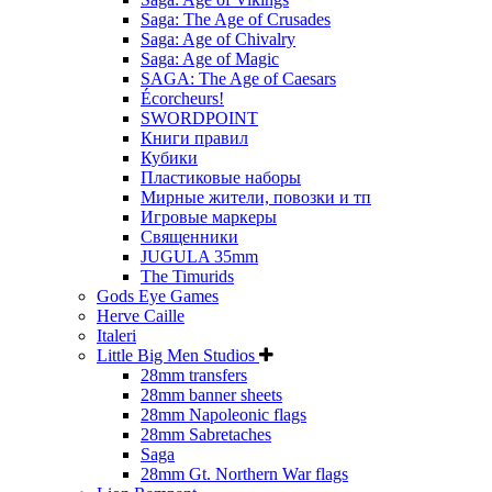
Saga: The Age of Crusades
Saga: Age of Chivalry
Saga: Age of Magic
SAGA: The Age of Caesars
Écorcheurs!
SWORDPOINT
Книги правил
Кубики
Пластиковые наборы
Мирные жители, повозки и тп
Игровые маркеры
Священники
JUGULA 35mm
The Timurids
Gods Eye Games
Herve Caille
Italeri
Little Big Men Studios
28mm transfers
28mm banner sheets
28mm Napoleonic flags
28mm Sabretaches
Saga
28mm Gt. Northern War flags