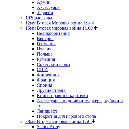
Армии
Аксессуары
Террейн
1930-ые годы
12мм Вторая Мировая война 1:144
15мм Вторая мировая война 1:100
Великобритания
Венгрия
Германия
Италия
Польша
Румыния
Советский Союз
США
Финляндия
Франция
Япония
Другие страны
Книги правил и карточки
Аксессуары: подставки, маркеры, кубики и
тп
Ландшафт
Покрытия для игрового стола
28мм Вторая мировая война 1:56
Starter Army