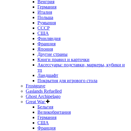
Венгрия
Германия
Италия
Польша
Румыния
СССР
США
Финляндия
Франция
Япония
Другие страны
Книги правил и карточки
Аксессуары: подставки, маркеры, кубики и
тп
Ландшафт
Покрытия для игрового стола
Frostgrave
Gaslands Refuelled
Ghost Archipelago
Great War
Бельгия
Великобритания
Германия
США
Франция