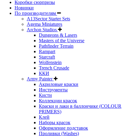
Коробки сюрпризы
Новинки
По производителям
A13Sector Starter Sets
Agema Miniatures
Archon Studios
Dungeons & Lasers
Masters of the Universe
Pathfinder Terrain
Rampart
Starcraft
Wolfenstein
Trench Crusade
ККИ
Army Painter
Акриловые краски
Инструменты
Кисти
Коллекции красок
Краски и лаки в баллончике (COLOUR
PRIMERS)
Клей
Наборы красок
Оформление подставок
Проливки (Washes)