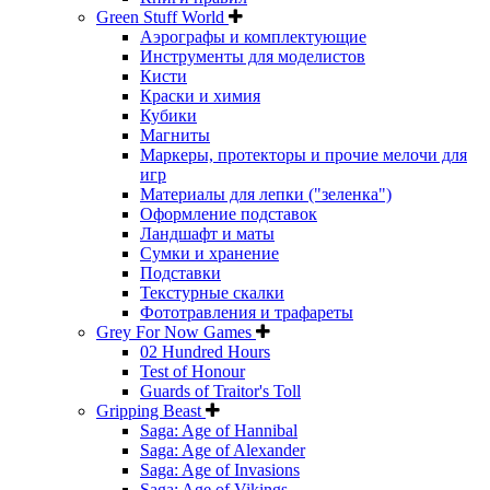
Green Stuff World
Аэрографы и комплектующие
Инструменты для моделистов
Кисти
Краски и химия
Кубики
Магниты
Маркеры, протекторы и прочие мелочи для
игр
Материалы для лепки ("зеленка")
Оформление подставок
Ландшафт и маты
Сумки и хранение
Подставки
Текстурные скалки
Фототравления и трафареты
Grey For Now Games
02 Hundred Hours
Test of Honour
Guards of Traitor's Toll
Gripping Beast
Saga: Age of Hannibal
Saga: Age of Alexander
Saga: Age of Invasions
Saga: Age of Vikings