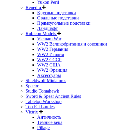
Yukon Peril
Renedra
Круглые подставки
Овальные подставки
Прямоугольные подставки
Ландшафт
Rubicon Models
Vietnam War
WW2 Великобритания и союзники
WW2 Германия
WW2 Италия
WW2 СССР
WW2 США
WW2 Франция
Аксессуары
Shieldwolf Miniatures
Spectre
Studio Tomahawk
Sword & Spear Ancient Rules
Tabletop Workshop
Too Fat Lardies
Victrix
Античность
Темные века
Pillage