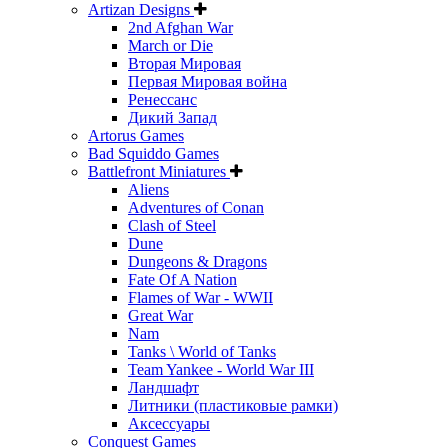
Artizan Designs
2nd Afghan War
March or Die
Вторая Мировая
Первая Мировая война
Ренессанс
Дикий Запад
Artorus Games
Bad Squiddo Games
Battlefront Miniatures
Aliens
Adventures of Conan
Clash of Steel
Dune
Dungeons & Dragons
Fate Of A Nation
Flames of War - WWII
Great War
Nam
Tanks \ World of Tanks
Team Yankee - World War III
Ландшафт
Литники (пластиковые рамки)
Аксессуары
Conquest Games