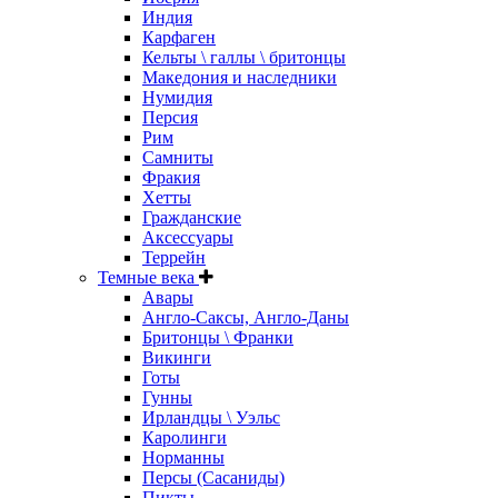
Индия
Карфаген
Кельты \ галлы \ бритонцы
Македония и наследники
Нумидия
Персия
Рим
Самниты
Фракия
Хетты
Гражданские
Аксессуары
Террейн
Темные века
Авары
Англо-Саксы, Англо-Даны
Бритонцы \ Франки
Викинги
Готы
Гунны
Ирландцы \ Уэльс
Каролинги
Норманны
Персы (Сасаниды)
Пикты