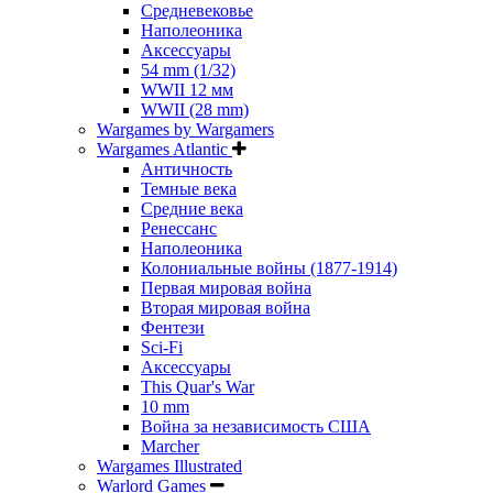
Средневековье
Наполеоника
Аксессуары
54 mm (1/32)
WWII 12 мм
WWII (28 mm)
Wargames by Wargamers
Wargames Atlantic
Античность
Темные века
Средние века
Ренессанс
Наполеоника
Колониальные войны (1877-1914)
Первая мировая война
Вторая мировая война
Фентези
Sci-Fi
Аксессуары
This Quar's War
10 mm
Война за независимость США
Marcher
Wargames Illustrated
Warlord Games