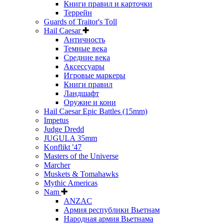
Книги правил и карточки
Террейн
Guards of Traitor's Toll
Hail Caesar
Античность
Темные века
Средние века
Аксессуары
Игровые маркеры
Книги правил
Ландшафт
Оружие и кони
Hail Caesar Epic Battles (15mm)
Impetus
Judge Dredd
JUGULA 35mm
Konflikt '47
Masters of the Universe
Marcher
Muskets & Tomahawks
Mythic Americas
Nam
ANZAC
Армия республики Вьетнам
Народная армия Вьетнама