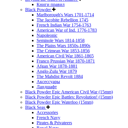
Книги правил
Black Powder
Marlborough's Wars 1701-1714
The Jacobite Rebellion 1745
French Indian War 1754-1763
American War of Ind. 1776-1783
Napoleonic
Seminole Wars 1814-1858
The Plains Wars 1850s-1890s
The Crimean War 1853-1856
American Civil War 1861-1865
Franco Prussian War 1870-1871
Afgan War 1878-1881
Anglo-Zulu War 1879
The Mahdist Revolt 1884
Аксессуары
Ландшафт
Black Powder Epic American Civil War (15mm)
Black Powder Epic Battles: Revolution! (15mm)
Black Powder Epic Waterloo (15mm)
Black Seas
Accessories
French Navy
Pirates & Privateers
Royal Navy