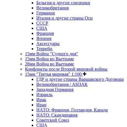
Бельгия и другие союзники
Великобритания
Германия
Италия и другие страны Оси
СССР
США
Франция
Япония
Аксессуары
Террейн
15мм Война "Судного дня"
15мм Война во Вьетнаме
28мм Война во Вьетнаме
Конфликты после Второй мировой войны
15мм "Третья мировая" 1:100
ГДР и другие страны Варшавского Договора
Великобритания / АНЗАК
Западная Германия
Израиль
Ирак
Иран
НАТО: Франция, Голландия, Канада
НАТО: Скандинавия
Советский Союз
США