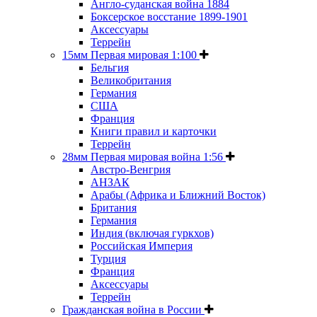
Англо-суданская война 1884
Боксерское восстание 1899-1901
Аксессуары
Террейн
15мм Первая мировая 1:100
Бельгия
Великобритания
Германия
США
Франция
Книги правил и карточки
Террейн
28мм Первая мировая война 1:56
Австро-Венгрия
АНЗАК
Арабы (Африка и Ближний Восток)
Британия
Германия
Индия (включая гуркхов)
Российская Империя
Турция
Франция
Аксессуары
Террейн
Гражданская война в России