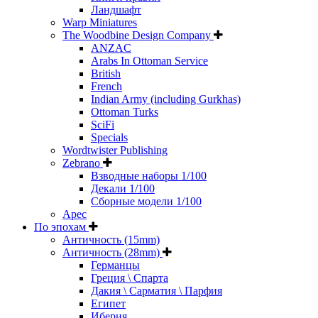
Ландшафт
Warp Miniatures
The Woodbine Design Company
ANZAC
Arabs In Ottoman Service
British
French
Indian Army (including Gurkhas)
Ottoman Turks
SciFi
Specials
Wordtwister Publishing
Zebrano
Взводные наборы 1/100
Декали 1/100
Сборные модели 1/100
Арес
По эпохам
Античность (15mm)
Античность (28mm)
Германцы
Греция \ Спарта
Дакия \ Сарматия \ Парфия
Египет
Иберия