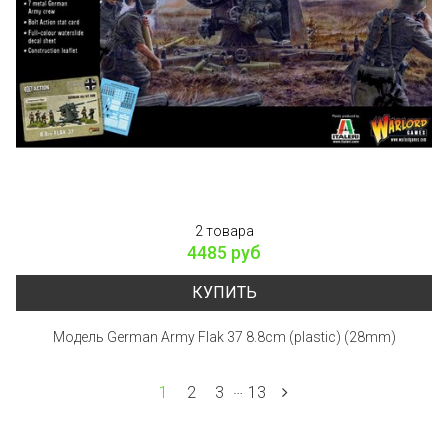
2 товара
4485 руб
КУПИТЬ
Модель German Army Flak 37 8.8cm (plastic) (28mm)
…
1
2
3
13