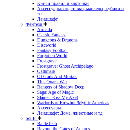
Книги правил и карточки
Аксессуары: подставки, маркеры, кубики и
тп
Ландшафт
Фентези
Armada
Classic Fantasy
Dungeons & Dragons
Discworld
Fantasy Football
Forgotten World
Frostgrave
Frostgrave: Ghost Archipelago
Oathmark
Of Gods And Mortals
This Quar's War
Rangers of Shadow Deep
Saga: Age of Magic
Sláine - Kiss My Axe!
Warlords of Erewhon/Mythic Americas
Аксессуары
Ландшафт: Дома, животные и тд
Sci-Fi
BattleTech
Beyond the Gates of Antares