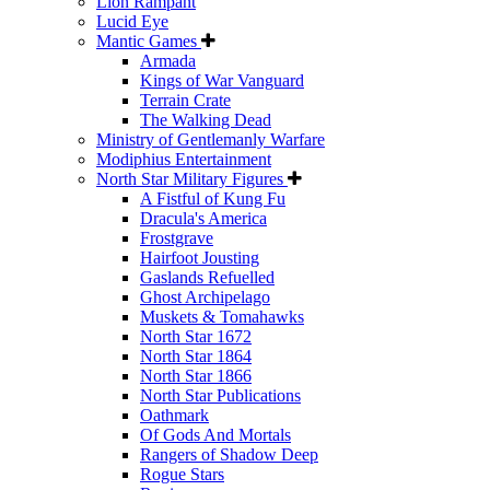
Lion Rampant
Lucid Eye
Mantic Games
Armada
Kings of War Vanguard
Terrain Crate
The Walking Dead
Ministry of Gentlemanly Warfare
Modiphius Entertainment
North Star Military Figures
A Fistful of Kung Fu
Dracula's America
Frostgrave
Hairfoot Jousting
Gaslands Refuelled
Ghost Archipelago
Muskets & Tomahawks
North Star 1672
North Star 1864
North Star 1866
North Star Publications
Oathmark
Of Gods And Mortals
Rangers of Shadow Deep
Rogue Stars