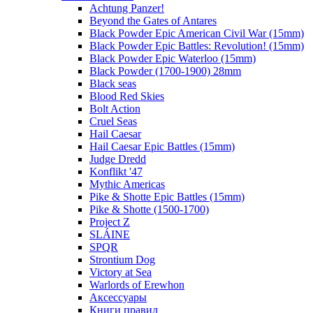
Achtung Panzer!
Beyond the Gates of Antares
Black Powder Epic American Civil War (15mm)
Black Powder Epic Battles: Revolution! (15mm)
Black Powder Epic Waterloo (15mm)
Black Powder (1700-1900) 28mm
Black seas
Blood Red Skies
Bolt Action
Cruel Seas
Hail Caesar
Hail Caesar Epic Battles (15mm)
Judge Dredd
Konflikt '47
Mythic Americas
Pike & Shotte Epic Battles (15mm)
Pike & Shotte (1500-1700)
Project Z
SLÁINE
SPQR
Strontium Dog
Victory at Sea
Warlords of Erewhon
Аксессуары
Книги правил