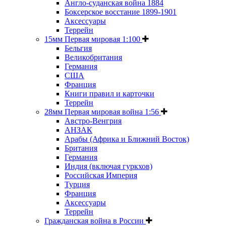
Англо-суданская война 1884
Боксерское восстание 1899-1901
Аксессуары
Террейн
15мм Первая мировая 1:100
Бельгия
Великобритания
Германия
США
Франция
Книги правил и карточки
Террейн
28мм Первая мировая война 1:56
Австро-Венгрия
АНЗАК
Арабы (Африка и Ближний Восток)
Британия
Германия
Индия (включая гуркхов)
Российская Империя
Турция
Франция
Аксессуары
Террейн
Гражданская война в России