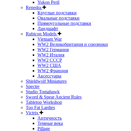
Yukon Peril
Renedra
Круглые подставки
Овальные подставки
Прямоугольные подставки
Ландшафт
Rubicon Models
Vietnam War
WW2 Великобритания и союзники
WW2 Германия
WW2 Италия
WW2 СССР
WW2 США
WW2 Франция
Аксессуары
Shieldwolf Miniatures
Spectre
Studio Tomahawk
Sword & Spear Ancient Rules
Tabletop Workshop
Too Fat Lardies
Victrix
Античность
Темные века
Pillage