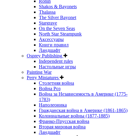
Ronin
Shakos & Bayonets
Thalassa
The Silver Bayonet
Stargrave
On the Seven Seas
North Star Steampunk
Аксессуары
Книги правил
Ландшафт
Osprey Publishing
Independent rules
Настольные игры
Painting War
Perry Miniatures
Столетняя война
Война Роз
Война за Независимость в Америке (1775-
1783)
Наполеоника
Гражданская война в Америке (1861-1865)
Колониальные войны (1877-1885)
Франко-Прусская война
Вторая мировая война
Ландшафт