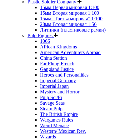
Plastic Soldier Company
15мм Первая мировая 1:100
15мм Вторая мировая 1:100
15мм "Третья мировая" 1:100
28мм Вторая мировая 1:56
Литники (пластиковые рамки)
Pulp Figures
1066
African Kingdoms
American Adventurers Abroad
China Station
Far Flung French
Gangland Justice
Heroes and Personalities
Imperial Germany
Imperial Japan
Mystery and Horror
Pulp Sci/Fi
Savage Seas
Steam Pulp
The British Empire
Wargames Rules
Weird Menace
Western/ Mexican Rev.
Wizards