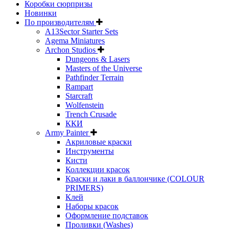
Коробки сюрпризы
Новинки
По производителям
A13Sector Starter Sets
Agema Miniatures
Archon Studios
Dungeons & Lasers
Masters of the Universe
Pathfinder Terrain
Rampart
Starcraft
Wolfenstein
Trench Crusade
ККИ
Army Painter
Акриловые краски
Инструменты
Кисти
Коллекции красок
Краски и лаки в баллончике (COLOUR
PRIMERS)
Клей
Наборы красок
Оформление подставок
Проливки (Washes)