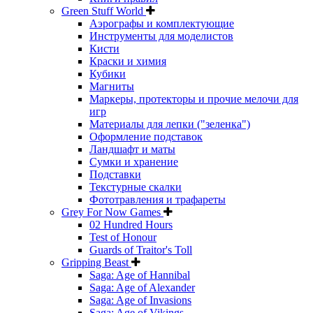
Green Stuff World
Аэрографы и комплектующие
Инструменты для моделистов
Кисти
Краски и химия
Кубики
Магниты
Маркеры, протекторы и прочие мелочи для
игр
Материалы для лепки ("зеленка")
Оформление подставок
Ландшафт и маты
Сумки и хранение
Подставки
Текстурные скалки
Фототравления и трафареты
Grey For Now Games
02 Hundred Hours
Test of Honour
Guards of Traitor's Toll
Gripping Beast
Saga: Age of Hannibal
Saga: Age of Alexander
Saga: Age of Invasions
Saga: Age of Vikings