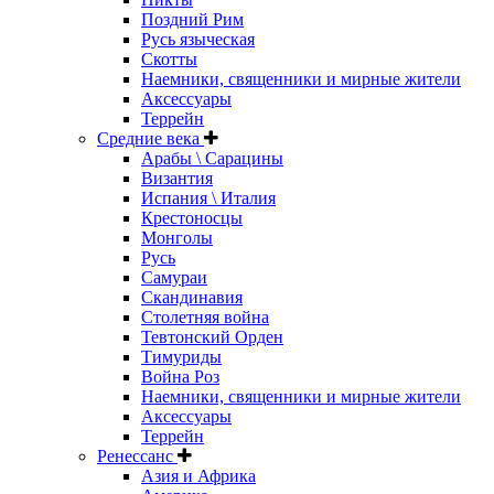
Поздний Рим
Русь языческая
Скотты
Наемники, священники и мирные жители
Аксессуары
Террейн
Средние века
Арабы \ Сарацины
Византия
Испания \ Италия
Крестоносцы
Монголы
Русь
Самураи
Скандинавия
Столетняя война
Тевтонский Орден
Тимуриды
Война Роз
Наемники, священники и мирные жители
Аксессуары
Террейн
Ренессанс
Азия и Африка