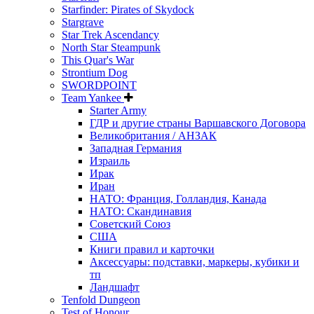
Starfinder: Pirates of Skydock
Stargrave
Star Trek Ascendancy
North Star Steampunk
This Quar's War
Strontium Dog
SWORDPOINT
Team Yankee
Starter Army
ГДР и другие страны Варшавского Договора
Великобритания / АНЗАК
Западная Германия
Израиль
Ирак
Иран
НАТО: Франция, Голландия, Канада
НАТО: Скандинавия
Советский Союз
США
Книги правил и карточки
Аксессуары: подставки, маркеры, кубики и
тп
Ландшафт
Tenfold Dungeon
Test of Honour