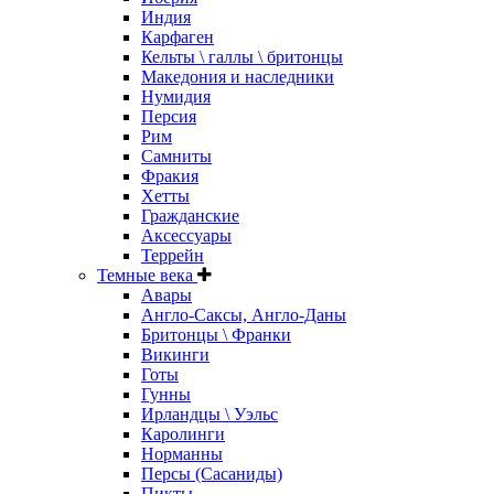
Индия
Карфаген
Кельты \ галлы \ бритонцы
Македония и наследники
Нумидия
Персия
Рим
Самниты
Фракия
Хетты
Гражданские
Аксессуары
Террейн
Темные века
Авары
Англо-Саксы, Англо-Даны
Бритонцы \ Франки
Викинги
Готы
Гунны
Ирландцы \ Уэльс
Каролинги
Норманны
Персы (Сасаниды)
Пикты