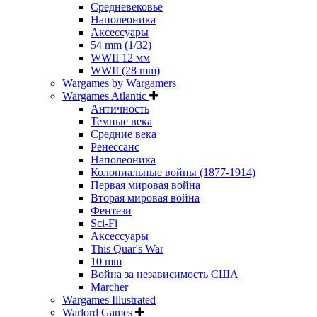
Средневековье
Наполеоника
Аксессуары
54 mm (1/32)
WWII 12 мм
WWII (28 mm)
Wargames by Wargamers
Wargames Atlantic
Античность
Темные века
Средние века
Ренессанс
Наполеоника
Колониальные войны (1877-1914)
Первая мировая война
Вторая мировая война
Фентези
Sci-Fi
Аксессуары
This Quar's War
10 mm
Война за независимость США
Marcher
Wargames Illustrated
Warlord Games