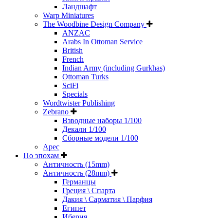
Ландшафт
Warp Miniatures
The Woodbine Design Company
ANZAC
Arabs In Ottoman Service
British
French
Indian Army (including Gurkhas)
Ottoman Turks
SciFi
Specials
Wordtwister Publishing
Zebrano
Взводные наборы 1/100
Декали 1/100
Сборные модели 1/100
Арес
По эпохам
Античность (15mm)
Античность (28mm)
Германцы
Греция \ Спарта
Дакия \ Сарматия \ Парфия
Египет
Иберия