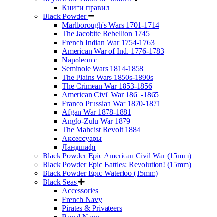
Книги правил
Black Powder
Marlborough's Wars 1701-1714
The Jacobite Rebellion 1745
French Indian War 1754-1763
American War of Ind. 1776-1783
Napoleonic
Seminole Wars 1814-1858
The Plains Wars 1850s-1890s
The Crimean War 1853-1856
American Civil War 1861-1865
Franco Prussian War 1870-1871
Afgan War 1878-1881
Anglo-Zulu War 1879
The Mahdist Revolt 1884
Аксессуары
Ландшафт
Black Powder Epic American Civil War (15mm)
Black Powder Epic Battles: Revolution! (15mm)
Black Powder Epic Waterloo (15mm)
Black Seas
Accessories
French Navy
Pirates & Privateers
Royal Navy