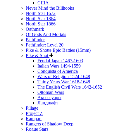
США
Never Mind the Billhooks
North Star 1672
North Star 1864
North Star 1866
Oathmark
Of Gods And Mortals
Pathfinder
Pathfinder: Level 20
Pike & Shotte Epic Battles (15mm)
Pike & Shot
Feudal Japan 1467-1603
Italian Wars 1494-1559
Conquista of America
Wars of Religion 1524-1648
Thirty Years War 1618-1648
The English Civil Wars 1642-1652
Ottoman Wars
Аксессуары
Ландшафт
Pillage
Project Z
Rampart
Rangers of Shadow Deep
Rogue Stars