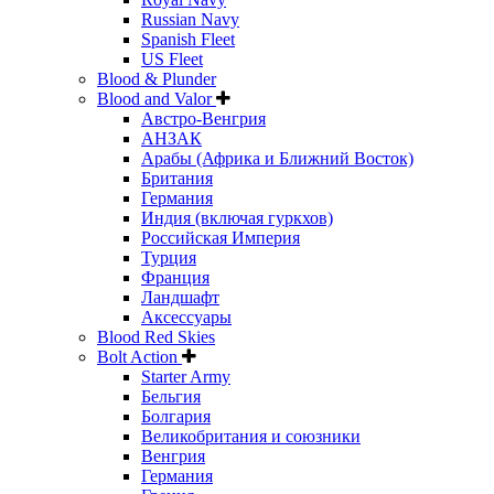
Russian Navy
Spanish Fleet
US Fleet
Blood & Plunder
Blood and Valor
Австро-Венгрия
АНЗАК
Арабы (Африка и Ближний Восток)
Британия
Германия
Индия (включая гуркхов)
Российская Империя
Турция
Франция
Ландшафт
Аксессуары
Blood Red Skies
Bolt Action
Starter Army
Бельгия
Болгария
Великобритания и союзники
Венгрия
Германия