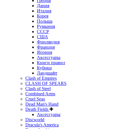
Греция
Дания
Италия
Корея
Польша
Румыния
СССР
США
Финляндия
Франция
Япония
Аксессуары
Книги правил
Кубики
Ландшафт
Clash of Empires
CLASH OF SPEARS
Clash of Steel
Combined Arms
Cruel Seas
Dead Man's Hand
Death Fields
Аксессуары
Discworld
Dracula's America