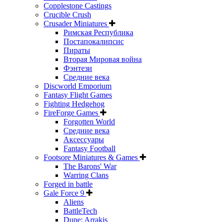
Copplestone Castings
Crucible Crush
Crusader Miniatures
Римская Республика
Постапокалипсис
Пираты
Вторая Мировая война
Фэнтези
Средние века
Discworld Emporium
Fantasy Flight Games
Fighting Hedgehog
FireForge Games
Forgotten World
Средние века
Аксессуары
Fantasy Football
Footsore Miniatures & Games
The Barons' War
Warring Clans
Forged in battle
Gale Force 9
Aliens
BattleTech
Dune: Arrakis