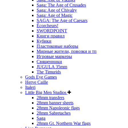
Saga: The Age of Crusades
Saga: Age of Chivalry
Saga: Age of Magic
SAGA: The Age of Caesars
Écorcheurs!
SWORDPOINT
Книги правил
Кубики
Пластиковые наборы
Мирные жители, повозки и тп
Игровые маркеры
Священники
JUGULA 35mm
The Timurids
Gods Eye Games
Herve Caille
Italeri
Little Big Men Studios
28mm transfers
28mm banner sheets
28mm Napoleonic flags
28mm Sabretaches
Saga
28mm Gt. Northern War flags