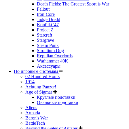
Death Fields: The Greatest Sport is War
Fallout
Iron-Core
Judge Dredd
Konflikt '47
Project Z
Starcraft
Stargrave
Steam Punk
Strontium Dog
Reptilian Overlords
Warhammer 40K
Аксессуары
По игровым системам
02 Hundred Hours
1914
Achtung Panzer!
Age of Sigmar
Круглые подставки
Овальные подставки
Aliens
Armada
Baron's War
BattleTech
Beyond the Gates of Antares