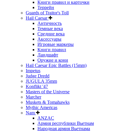
Книги правил и карточки
Террейн
Guards of Traitor's Toll
Hail Caesar
Античность
Темные века
Средние века
Аксессуары
Игровые маркеры
Книги правил
Ландшафт
Оружие и кони
Hail Caesar Epic Battles (15mm)
Impetus
Judge Dredd
JUGULA 35mm
Konflikt '47
Masters of the Universe
Marcher
Muskets & Tomahawks
Mythic Americas
Nam
ANZAC
Армия республики Вьетнам
Народная армия Вьетнама