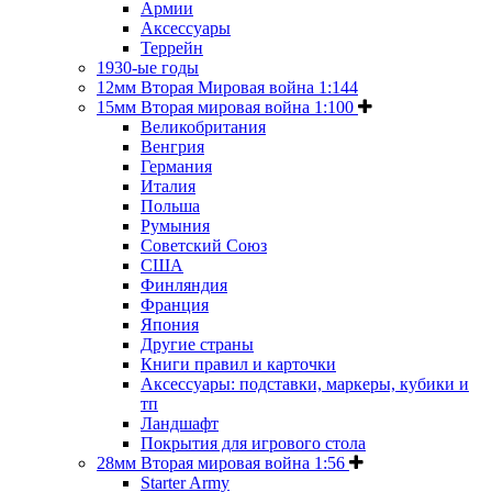
Армии
Аксессуары
Террейн
1930-ые годы
12мм Вторая Мировая война 1:144
15мм Вторая мировая война 1:100
Великобритания
Венгрия
Германия
Италия
Польша
Румыния
Советский Союз
США
Финляндия
Франция
Япония
Другие страны
Книги правил и карточки
Аксессуары: подставки, маркеры, кубики и
тп
Ландшафт
Покрытия для игрового стола
28мм Вторая мировая война 1:56
Starter Army