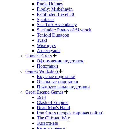
Enola Holmes
Firefly: Misbehavin
Pathfinder: Level 20
Spartacus
Star Trek Ascendancy
Starfinder: Pirates of Skydock
Tenfold Dungeon
Tusk!
Wise guys
Аксессуары
Gamer's Grass
Оформление подставок
Подставки
Games Workshop
Круглые подставки
Овальные подставки
Прямоугольные подставки
Great Escape Games
1914
Clash of Empires
Dead Man's Hand
Iron Cross (вторая мировая война)
The Chicago Way
Животные
Книги правил