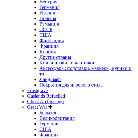
Венгрия
Германия
Италия
Польша
Румыния
СССР
США
Финляндия
Франция
Япония
Другие страны
Книги правил и карточки
Аксессуары: подставки, маркеры, кубики и
тп
Ландшафт
Покрытия для игрового стола
Frostgrave
Gaslands Refuelled
Ghost Archipelago
Great War
Бельгия
Великобритания
Германия
США
Франция