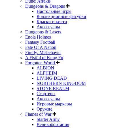
Dune: Arrakis
Dungeons & Dragons
Настольные игры
Коллекционные фигурки
Краски и кисти
Аксессуары
Dungeons & Lasers
Enola Holmes
Fantasy Football
Fate Of A Nation
Firefly: Misbehavin
A Fistful of Kung Fu
Forgotten World
ALBION
ALFHEIM
LIVING DEAD
NORTHERN KINGDOM
STONE REALM
Стартеры
Аксессуары
Игровые маркеры
Оружие
Flames of War
Starter Army
Великобритания