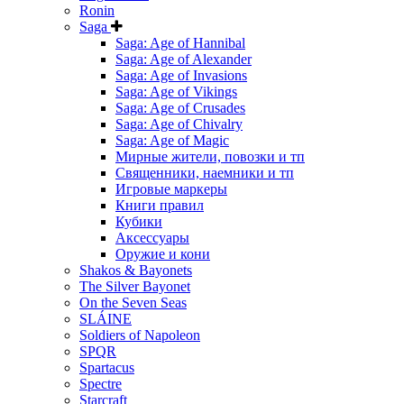
Ronin
Saga
Saga: Age of Hannibal
Saga: Age of Alexander
Saga: Age of Invasions
Saga: Age of Vikings
Saga: Age of Crusades
Saga: Age of Chivalry
Saga: Age of Magic
Мирные жители, повозки и тп
Священники, наемники и тп
Игровые маркеры
Книги правил
Кубики
Аксессуары
Оружие и кони
Shakos & Bayonets
The Silver Bayonet
On the Seven Seas
SLÁINE
Soldiers of Napoleon
SPQR
Spartacus
Spectre
Starcraft