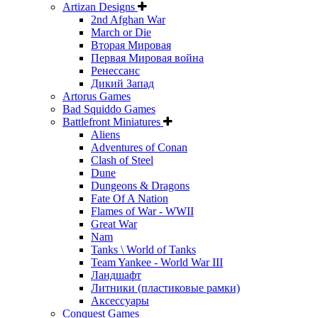
Artizan Designs
2nd Afghan War
March or Die
Вторая Мировая
Первая Мировая война
Ренессанс
Дикий Запад
Artorus Games
Bad Squiddo Games
Battlefront Miniatures
Aliens
Adventures of Conan
Clash of Steel
Dune
Dungeons & Dragons
Fate Of A Nation
Flames of War - WWII
Great War
Nam
Tanks \ World of Tanks
Team Yankee - World War III
Ландшафт
Литники (пластиковые рамки)
Аксессуары
Conquest Games