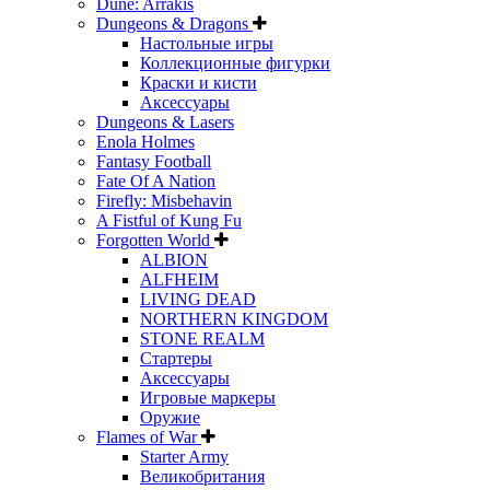
Dune: Arrakis
Dungeons & Dragons
Настольные игры
Коллекционные фигурки
Краски и кисти
Аксессуары
Dungeons & Lasers
Enola Holmes
Fantasy Football
Fate Of A Nation
Firefly: Misbehavin
A Fistful of Kung Fu
Forgotten World
ALBION
ALFHEIM
LIVING DEAD
NORTHERN KINGDOM
STONE REALM
Стартеры
Аксессуары
Игровые маркеры
Оружие
Flames of War
Starter Army
Великобритания