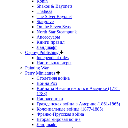
Ronin
Shakos & Bayonets
Thalassa
The Silver Bayonet
Stargrave
On the Seven Seas
North Star Steampunk
Аксессуары
Книги правил
Ландшафт
Osprey Publishing
Independent rules
Настольные игры
Painting War
Perry Miniatures
Столетняя война
Война Роз
Война за Независимость в Америке (1775-
1783)
Наполеоника
Гражданская война в Америке (1861-1865)
Колониальные войны (1877-1885)
Франко-Прусская война
Вторая мировая война
Ландшафт