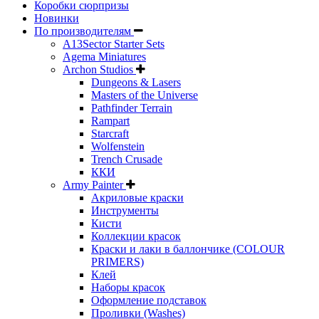
Коробки сюрпризы
Новинки
По производителям
A13Sector Starter Sets
Agema Miniatures
Archon Studios
Dungeons & Lasers
Masters of the Universe
Pathfinder Terrain
Rampart
Starcraft
Wolfenstein
Trench Crusade
ККИ
Army Painter
Акриловые краски
Инструменты
Кисти
Коллекции красок
Краски и лаки в баллончике (COLOUR
PRIMERS)
Клей
Наборы красок
Оформление подставок
Проливки (Washes)