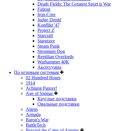
Death Fields: The Greatest Sport is War
Fallout
Iron-Core
Judge Dredd
Konflikt '47
Project Z
Starcraft
Stargrave
Steam Punk
Strontium Dog
Reptilian Overlords
Warhammer 40K
Аксессуары
По игровым системам
02 Hundred Hours
1914
Achtung Panzer!
Age of Sigmar
Круглые подставки
Овальные подставки
Aliens
Armada
Baron's War
BattleTech
Beyond the Gates of Antares