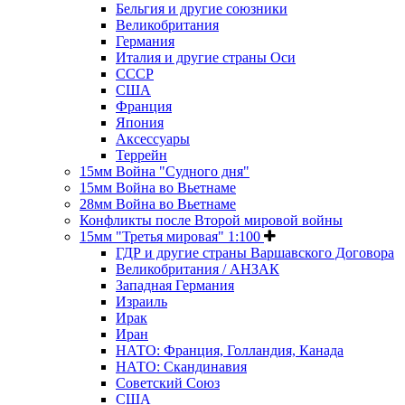
Бельгия и другие союзники
Великобритания
Германия
Италия и другие страны Оси
СССР
США
Франция
Япония
Аксессуары
Террейн
15мм Война "Судного дня"
15мм Война во Вьетнаме
28мм Война во Вьетнаме
Конфликты после Второй мировой войны
15мм "Третья мировая" 1:100
ГДР и другие страны Варшавского Договора
Великобритания / АНЗАК
Западная Германия
Израиль
Ирак
Иран
НАТО: Франция, Голландия, Канада
НАТО: Скандинавия
Советский Союз
США