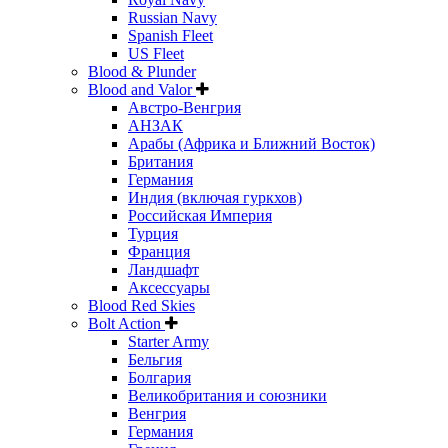
Russian Navy
Spanish Fleet
US Fleet
Blood & Plunder
Blood and Valor
Австро-Венгрия
АНЗАК
Арабы (Африка и Ближний Восток)
Британия
Германия
Индия (включая гуркхов)
Российская Империя
Турция
Франция
Ландшафт
Аксессуары
Blood Red Skies
Bolt Action
Starter Army
Бельгия
Болгария
Великобритания и союзники
Венгрия
Германия