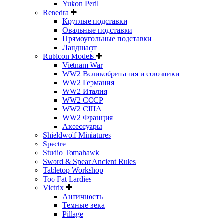
Yukon Peril
Renedra
Круглые подставки
Овальные подставки
Прямоугольные подставки
Ландшафт
Rubicon Models
Vietnam War
WW2 Великобритания и союзники
WW2 Германия
WW2 Италия
WW2 СССР
WW2 США
WW2 Франция
Аксессуары
Shieldwolf Miniatures
Spectre
Studio Tomahawk
Sword & Spear Ancient Rules
Tabletop Workshop
Too Fat Lardies
Victrix
Античность
Темные века
Pillage