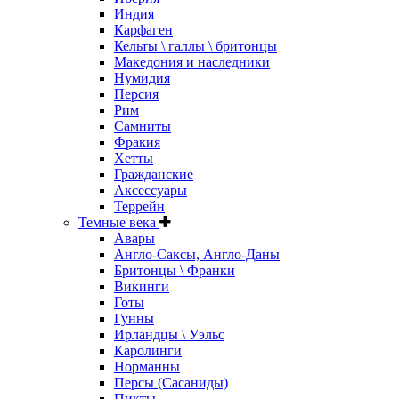
Индия
Карфаген
Кельты \ галлы \ бритонцы
Македония и наследники
Нумидия
Персия
Рим
Самниты
Фракия
Хетты
Гражданские
Аксессуары
Террейн
Темные века
Авары
Англо-Саксы, Англо-Даны
Бритонцы \ Франки
Викинги
Готы
Гунны
Ирландцы \ Уэльс
Каролинги
Норманны
Персы (Сасаниды)
Пикты