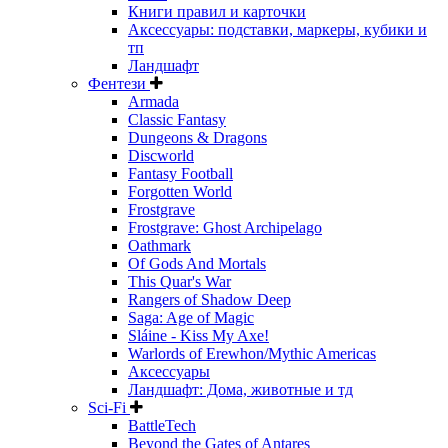
Книги правил и карточки
Аксессуары: подставки, маркеры, кубики и
тп
Ландшафт
Фентези
Armada
Classic Fantasy
Dungeons & Dragons
Discworld
Fantasy Football
Forgotten World
Frostgrave
Frostgrave: Ghost Archipelago
Oathmark
Of Gods And Mortals
This Quar's War
Rangers of Shadow Deep
Saga: Age of Magic
Sláine - Kiss My Axe!
Warlords of Erewhon/Mythic Americas
Аксессуары
Ландшафт: Дома, животные и тд
Sci-Fi
BattleTech
Beyond the Gates of Antares