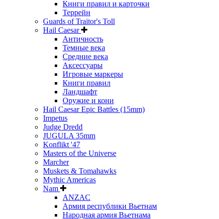
Книги правил и карточки
Террейн
Guards of Traitor's Toll
Hail Caesar
Античность
Темные века
Средние века
Аксессуары
Игровые маркеры
Книги правил
Ландшафт
Оружие и кони
Hail Caesar Epic Battles (15mm)
Impetus
Judge Dredd
JUGULA 35mm
Konflikt '47
Masters of the Universe
Marcher
Muskets & Tomahawks
Mythic Americas
Nam
ANZAC
Армия республики Вьетнам
Народная армия Вьетнама