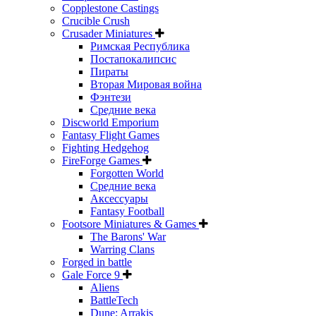
Copplestone Castings
Crucible Crush
Crusader Miniatures
Римская Республика
Постапокалипсис
Пираты
Вторая Мировая война
Фэнтези
Средние века
Discworld Emporium
Fantasy Flight Games
Fighting Hedgehog
FireForge Games
Forgotten World
Средние века
Аксессуары
Fantasy Football
Footsore Miniatures & Games
The Barons' War
Warring Clans
Forged in battle
Gale Force 9
Aliens
BattleTech
Dune: Arrakis