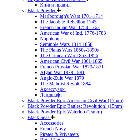
Книги правил
Black Powder
Marlborough's Wars 1701-1714
The Jacobite Rebellion 1745
French Indian War 1754-1763
American War of Ind. 1776-1783
Napoleonic
Seminole Wars 1814-1858
The Plains Wars 1850s-1890s
The Crimean War 1853-1856
American Civil War 1861-1865
Franco Prussian War 1870-1871
Afgan War 1878-1881
Anglo-Zulu War 1879
The Mahdist Revolt 1884
Аксессуары
Ландшафт
Black Powder Epic American Civil War (15mm)
Black Powder Epic Battles: Revolution! (15mm)
Black Powder Epic Waterloo (15mm)
Black Seas
Accessories
French Navy
Pirates & Privateers
Royal Navy