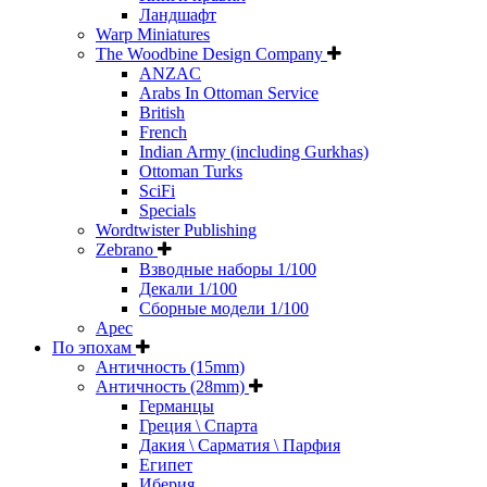
Ландшафт
Warp Miniatures
The Woodbine Design Company
ANZAC
Arabs In Ottoman Service
British
French
Indian Army (including Gurkhas)
Ottoman Turks
SciFi
Specials
Wordtwister Publishing
Zebrano
Взводные наборы 1/100
Декали 1/100
Сборные модели 1/100
Арес
По эпохам
Античность (15mm)
Античность (28mm)
Германцы
Греция \ Спарта
Дакия \ Сарматия \ Парфия
Египет
Иберия