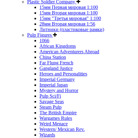
Plastic Soldier Company
15мм Первая мировая 1:100
15мм Вторая мировая 1:100
15мм "Третья мировая" 1:100
28мм Вторая мировая 1:56
Литники (пластиковые рамки)
Pulp Figures
1066
African Kingdoms
American Adventurers Abroad
China Station
Far Flung French
Gangland Justice
Heroes and Personalities
Imperial Germany
Imperial Japan
Mystery and Horror
Pulp Sci/Fi
Savage Seas
Steam Pulp
The British Empire
Wargames Rules
Weird Menace
Western/ Mexican Rev.
Wizards