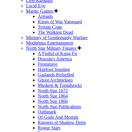
Lion Rampant
Lucid Eye
Mantic Games
Armada
Kings of War Vanguard
Terrain Crate
The Walking Dead
Ministry of Gentlemanly Warfare
Modiphius Entertainment
North Star Military Figures
A Fistful of Kung Fu
Dracula's America
Frostgrave
Hairfoot Jousting
Gaslands Refuelled
Ghost Archipelago
Muskets & Tomahawks
North Star 1672
North Star 1864
North Star 1866
North Star Publications
Oathmark
Of Gods And Mortals
Rangers of Shadow Deep
Rogue Stars