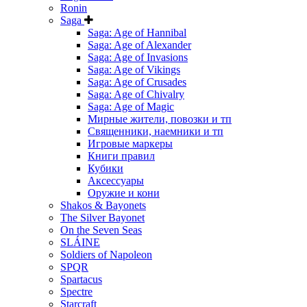
Ronin
Saga
Saga: Age of Hannibal
Saga: Age of Alexander
Saga: Age of Invasions
Saga: Age of Vikings
Saga: Age of Crusades
Saga: Age of Chivalry
Saga: Age of Magic
Мирные жители, повозки и тп
Священники, наемники и тп
Игровые маркеры
Книги правил
Кубики
Аксессуары
Оружие и кони
Shakos & Bayonets
The Silver Bayonet
On the Seven Seas
SLÁINE
Soldiers of Napoleon
SPQR
Spartacus
Spectre
Starcraft