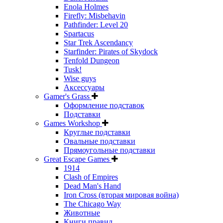
Enola Holmes
Firefly: Misbehavin
Pathfinder: Level 20
Spartacus
Star Trek Ascendancy
Starfinder: Pirates of Skydock
Tenfold Dungeon
Tusk!
Wise guys
Аксессуары
Gamer's Grass
Оформление подставок
Подставки
Games Workshop
Круглые подставки
Овальные подставки
Прямоугольные подставки
Great Escape Games
1914
Clash of Empires
Dead Man's Hand
Iron Cross (вторая мировая война)
The Chicago Way
Животные
Книги правил