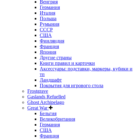
Венгрия
Германия
Италия
Польша
Румыния
СССР
США
Финляндия
Франция
Япония
Другие страны
Книги правил и карточки
Аксессуары: подставки, маркеры, кубики и
тп
Ландшафт
Покрытия для игрового стола
Frostgrave
Gaslands Refuelled
Ghost Archipelago
Great War
Бельгия
Великобритания
Германия
США
Франция