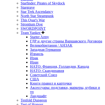
Starfinder: Pirates of Skydock
Stargrave
Star Trek Ascendancy
North Star Steampunk
This Quar's War
Strontium Dog
SWORDPOINT
Team Yankee
Starter Army
ГДР и другие страны Варшавского Договора
Великобритания / АНЗАК
Западная Германия
Израиль
Ирак
Иран
НАТО: Франция, Голландия, Канада
НАТО: Скандинавия
Советский Союз
США
Книги правил и карточки
Аксессуары: подставки, маркеры, кубики и
тп
Ландшафт
Tenfold Dungeon
Test of Honour