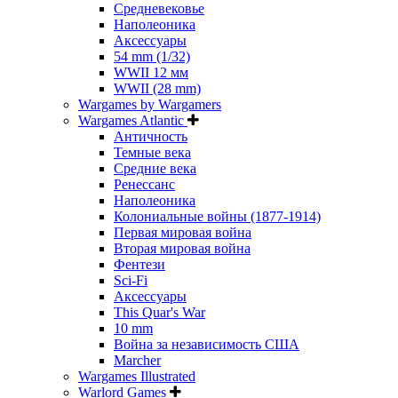
Средневековье
Наполеоника
Аксессуары
54 mm (1/32)
WWII 12 мм
WWII (28 mm)
Wargames by Wargamers
Wargames Atlantic
Античность
Темные века
Средние века
Ренессанс
Наполеоника
Колониальные войны (1877-1914)
Первая мировая война
Вторая мировая война
Фентези
Sci-Fi
Аксессуары
This Quar's War
10 mm
Война за независимость США
Marcher
Wargames Illustrated
Warlord Games