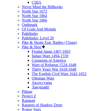
США
Never Mind the Billhooks
North Star 1672
North Star 1864
North Star 1866
Oathmark
Of Gods And Mortals
Pathfinder
Pathfinder: Level 20
Pike & Shotte Epic Battles (15mm)
Pike & Shot
Feudal Japan 1467-1603
Italian Wars 1494-1559
Conquista of America
Wars of Religion 1524-1648
Thirty Years War 1618-1648
The English Civil Wars 1642-1652
Ottoman Wars
Аксессуары
Ландшафт
Pillage
Project Z
Rampart
Rangers of Shadow Deep
Rogue Stars