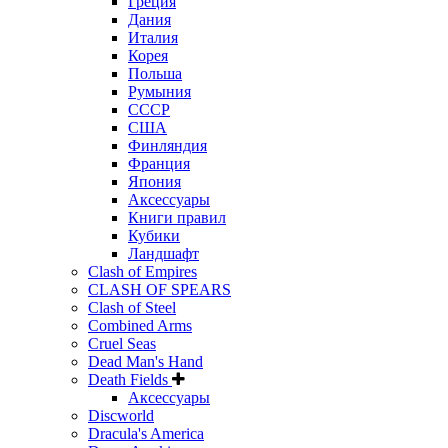
Греция
Дания
Италия
Корея
Польша
Румыния
СССР
США
Финляндия
Франция
Япония
Аксессуары
Книги правил
Кубики
Ландшафт
Clash of Empires
CLASH OF SPEARS
Clash of Steel
Combined Arms
Cruel Seas
Dead Man's Hand
Death Fields
Аксессуары
Discworld
Dracula's America