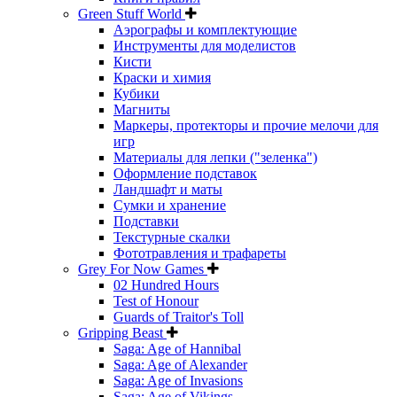
Green Stuff World
Аэрографы и комплектующие
Инструменты для моделистов
Кисти
Краски и химия
Кубики
Магниты
Маркеры, протекторы и прочие мелочи для
игр
Материалы для лепки ("зеленка")
Оформление подставок
Ландшафт и маты
Сумки и хранение
Подставки
Текстурные скалки
Фототравления и трафареты
Grey For Now Games
02 Hundred Hours
Test of Honour
Guards of Traitor's Toll
Gripping Beast
Saga: Age of Hannibal
Saga: Age of Alexander
Saga: Age of Invasions
Saga: Age of Vikings