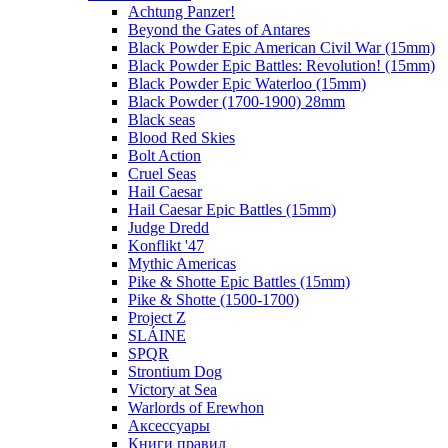
Achtung Panzer!
Beyond the Gates of Antares
Black Powder Epic American Civil War (15mm)
Black Powder Epic Battles: Revolution! (15mm)
Black Powder Epic Waterloo (15mm)
Black Powder (1700-1900) 28mm
Black seas
Blood Red Skies
Bolt Action
Cruel Seas
Hail Caesar
Hail Caesar Epic Battles (15mm)
Judge Dredd
Konflikt '47
Mythic Americas
Pike & Shotte Epic Battles (15mm)
Pike & Shotte (1500-1700)
Project Z
SLÁINE
SPQR
Strontium Dog
Victory at Sea
Warlords of Erewhon
Аксессуары
Книги правил