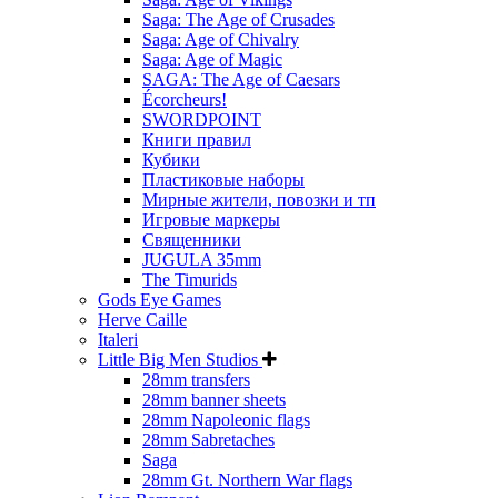
Saga: The Age of Crusades
Saga: Age of Chivalry
Saga: Age of Magic
SAGA: The Age of Caesars
Écorcheurs!
SWORDPOINT
Книги правил
Кубики
Пластиковые наборы
Мирные жители, повозки и тп
Игровые маркеры
Священники
JUGULA 35mm
The Timurids
Gods Eye Games
Herve Caille
Italeri
Little Big Men Studios
28mm transfers
28mm banner sheets
28mm Napoleonic flags
28mm Sabretaches
Saga
28mm Gt. Northern War flags