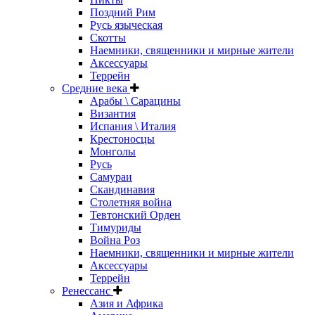
Поздний Рим
Русь языческая
Скотты
Наемники, священники и мирные жители
Аксессуары
Террейн
Средние века
Арабы \ Сарацины
Византия
Испания \ Италия
Крестоносцы
Монголы
Русь
Самураи
Скандинавия
Столетняя война
Тевтонский Орден
Тимуриды
Война Роз
Наемники, священники и мирные жители
Аксессуары
Террейн
Ренессанс
Азия и Африка