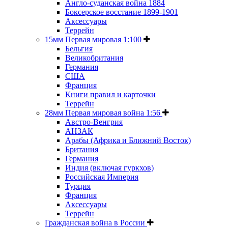
Англо-суданская война 1884
Боксерское восстание 1899-1901
Аксессуары
Террейн
15мм Первая мировая 1:100
Бельгия
Великобритания
Германия
США
Франция
Книги правил и карточки
Террейн
28мм Первая мировая война 1:56
Австро-Венгрия
АНЗАК
Арабы (Африка и Ближний Восток)
Британия
Германия
Индия (включая гуркхов)
Российская Империя
Турция
Франция
Аксессуары
Террейн
Гражданская война в России