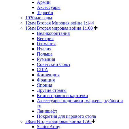
Армии
Аксессуары
Террейн
1930-ые годы
12мм Вторая Мировая война 1:144
15мм Вторая мировая война 1:100
Великобритания
Венгрия
Германия
Италия
Польша
Румыния
Советский Союз
США
Финляндия
Франция
Япония
Другие страны
Книги правил и карточки
Аксессуары: подставки, маркеры, кубики и
тп
Ландшафт
Покрытия для игрового стола
28мм Вторая мировая война 1:56
Starter Army