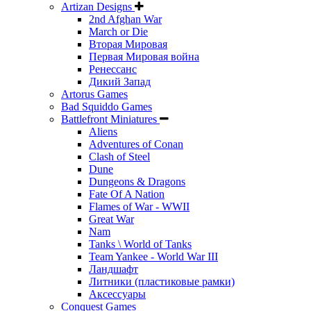
Artizan Designs
2nd Afghan War
March or Die
Вторая Мировая
Первая Мировая война
Ренессанс
Дикий Запад
Artorus Games
Bad Squiddo Games
Battlefront Miniatures
Aliens
Adventures of Conan
Clash of Steel
Dune
Dungeons & Dragons
Fate Of A Nation
Flames of War - WWII
Great War
Nam
Tanks \ World of Tanks
Team Yankee - World War III
Ландшафт
Литники (пластиковые рамки)
Аксессуары
Conquest Games