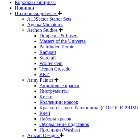
Коробки сюрпризы
Новинки
По производителям
A13Sector Starter Sets
Agema Miniatures
Archon Studios
Dungeons & Lasers
Masters of the Universe
Pathfinder Terrain
Rampart
Starcraft
Wolfenstein
Trench Crusade
ККИ
Army Painter
Акриловые краски
Инструменты
Кисти
Коллекции красок
Краски и лаки в баллончике (COLOUR PRIM
Клей
Наборы красок
Оформление подставок
Проливки (Washes)
Artizan Designs