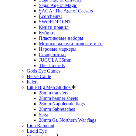
Saga: Age of Magic
SAGA: The Age of Caesars
Écorcheurs!
SWORDPOINT
Книги правил
Кубики
Пластиковые наборы
Мирные жители, повозки и тп
Игровые маркеры
Священники
JUGULA 35mm
The Timurids
Gods Eye Games
Herve Caille
Italeri
Little Big Men Studios
28mm transfers
28mm banner sheets
28mm Napoleonic flags
28mm Sabretaches
Saga
28mm Gt. Northern War flags
Lion Rampant
Lucid Eye