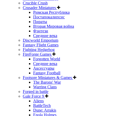
Crucible Crush
Crusader Miniatures
Римская Республика
Постапокалипсис
Пираты
Вторая Мировая война
Фэнтези
Средние века
Discworld Emporium
Fantasy Flight Games
Fighting Hedgehog
FireForge Games
Forgotten World
Средние века
Аксессуары
Fantasy Football
Footsore Miniatures & Games
The Barons' War
Warring Clans
Forged in battle
Gale Force 9
Aliens
BattleTech
Dune: Arrakis
Enola Holmes