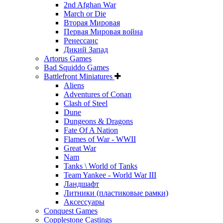
2nd Afghan War
March or Die
Вторая Мировая
Первая Мировая война
Ренессанс
Дикий Запад
Artorus Games
Bad Squiddo Games
Battlefront Miniatures
Aliens
Adventures of Conan
Clash of Steel
Dune
Dungeons & Dragons
Fate Of A Nation
Flames of War - WWII
Great War
Nam
Tanks \ World of Tanks
Team Yankee - World War III
Ландшафт
Литники (пластиковые рамки)
Аксессуары
Conquest Games
Copplestone Castings