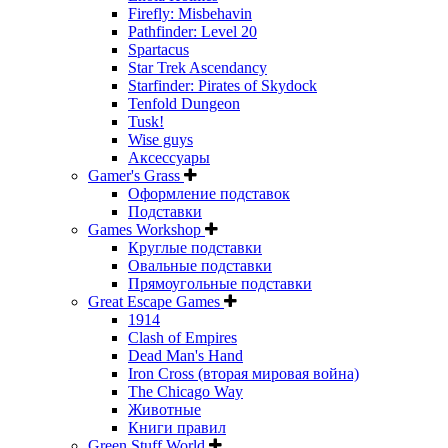
Firefly: Misbehavin
Pathfinder: Level 20
Spartacus
Star Trek Ascendancy
Starfinder: Pirates of Skydock
Tenfold Dungeon
Tusk!
Wise guys
Аксессуары
Gamer's Grass
Оформление подставок
Подставки
Games Workshop
Круглые подставки
Овальные подставки
Прямоугольные подставки
Great Escape Games
1914
Clash of Empires
Dead Man's Hand
Iron Cross (вторая мировая война)
The Chicago Way
Животные
Книги правил
Green Stuff World