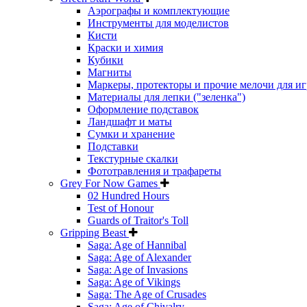
Аэрографы и комплектующие
Инструменты для моделистов
Кисти
Краски и химия
Кубики
Магниты
Маркеры, протекторы и прочие мелочи для иг
Материалы для лепки ("зеленка")
Оформление подставок
Ландшафт и маты
Сумки и хранение
Подставки
Текстурные скалки
Фототравления и трафареты
Grey For Now Games
02 Hundred Hours
Test of Honour
Guards of Traitor's Toll
Gripping Beast
Saga: Age of Hannibal
Saga: Age of Alexander
Saga: Age of Invasions
Saga: Age of Vikings
Saga: The Age of Crusades
Saga: Age of Chivalry