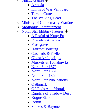
Mantic Games
Armada
Kings of War Vanguard
Terrain Crate
The Walking Dead
Ministry of Gentlemanly Warfare
Modiphius Entertainment
North Star Military Figures
A Fistful of Kung Fu
Dracula's America
Frostgrave
Hairfoot Jousting
Gaslands Refuelled
Ghost Archipelago
Muskets & Tomahawks
North Star 1672
North Star 1864
North Star 1866
North Star Publications
Oathmark
Of Gods And Mortals
Rangers of Shadow Deep
Rogue Stars
Ronin
Shakos & Bayonets