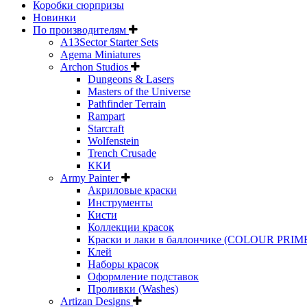
Коробки сюрпризы
Новинки
По производителям
A13Sector Starter Sets
Agema Miniatures
Archon Studios
Dungeons & Lasers
Masters of the Universe
Pathfinder Terrain
Rampart
Starcraft
Wolfenstein
Trench Crusade
ККИ
Army Painter
Акриловые краски
Инструменты
Кисти
Коллекции красок
Краски и лаки в баллончике (COLOUR PRIM
Клей
Наборы красок
Оформление подставок
Проливки (Washes)
Artizan Designs