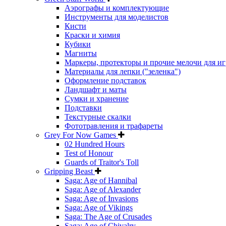
Аэрографы и комплектующие
Инструменты для моделистов
Кисти
Краски и химия
Кубики
Магниты
Маркеры, протекторы и прочие мелочи для иг
Материалы для лепки ("зеленка")
Оформление подставок
Ландшафт и маты
Сумки и хранение
Подставки
Текстурные скалки
Фототравления и трафареты
Grey For Now Games
02 Hundred Hours
Test of Honour
Guards of Traitor's Toll
Gripping Beast
Saga: Age of Hannibal
Saga: Age of Alexander
Saga: Age of Invasions
Saga: Age of Vikings
Saga: The Age of Crusades
Saga: Age of Chivalry