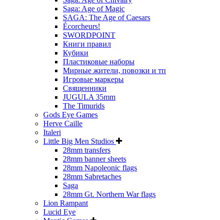
Saga: Age of Magic
SAGA: The Age of Caesars
Écorcheurs!
SWORDPOINT
Книги правил
Кубики
Пластиковые наборы
Мирные жители, повозки и тп
Игровые маркеры
Священники
JUGULA 35mm
The Timurids
Gods Eye Games
Herve Caille
Italeri
Little Big Men Studios
28mm transfers
28mm banner sheets
28mm Napoleonic flags
28mm Sabretaches
Saga
28mm Gt. Northern War flags
Lion Rampant
Lucid Eye