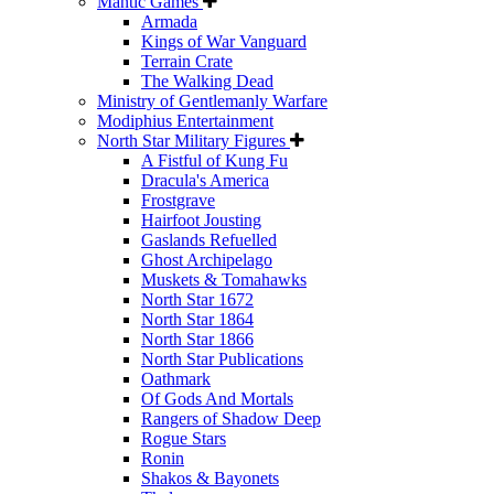
Mantic Games
Armada
Kings of War Vanguard
Terrain Crate
The Walking Dead
Ministry of Gentlemanly Warfare
Modiphius Entertainment
North Star Military Figures
A Fistful of Kung Fu
Dracula's America
Frostgrave
Hairfoot Jousting
Gaslands Refuelled
Ghost Archipelago
Muskets & Tomahawks
North Star 1672
North Star 1864
North Star 1866
North Star Publications
Oathmark
Of Gods And Mortals
Rangers of Shadow Deep
Rogue Stars
Ronin
Shakos & Bayonets