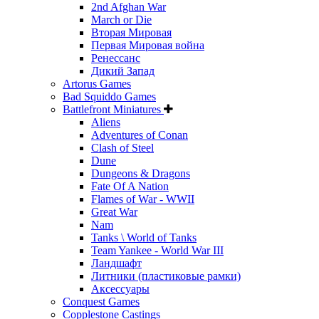
2nd Afghan War
March or Die
Вторая Мировая
Первая Мировая война
Ренессанс
Дикий Запад
Artorus Games
Bad Squiddo Games
Battlefront Miniatures
Aliens
Adventures of Conan
Clash of Steel
Dune
Dungeons & Dragons
Fate Of A Nation
Flames of War - WWII
Great War
Nam
Tanks \ World of Tanks
Team Yankee - World War III
Ландшафт
Литники (пластиковые рамки)
Аксессуары
Conquest Games
Copplestone Castings