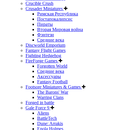
Crucible Crush
Crusader Miniatures
Римская Республика
Постапокалипсис
Пираты
Вторая Мировая война
Фэнтези
Средние века
Discworld Emporium
Fantasy Flight Games
Fighting Hedgehog
FireForge Games
Forgotten World
Средние века
Аксессуары
Fantasy Football
Footsore Miniatures & Games
The Barons' War
Warring Clans
Forged in battle
Gale Force 9
Aliens
BattleTech
Dune: Arrakis
Enola Holmes