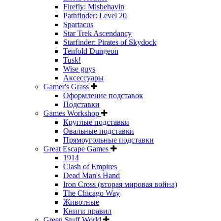
Firefly: Misbehavin
Pathfinder: Level 20
Spartacus
Star Trek Ascendancy
Starfinder: Pirates of Skydock
Tenfold Dungeon
Tusk!
Wise guys
Аксессуары
Gamer's Grass
Оформление подставок
Подставки
Games Workshop
Круглые подставки
Овальные подставки
Прямоугольные подставки
Great Escape Games
1914
Clash of Empires
Dead Man's Hand
Iron Cross (вторая мировая война)
The Chicago Way
Животные
Книги правил
Green Stuff World