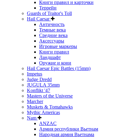
Книги правил и карточки
Террейн
Guards of Traitor's Toll
Hail Caesar
Античность
Темные века
Средние века
Аксессуары
Игровые маркеры
Книги правил
Ландшафт
Оружие и кони
Hail Caesar Epic Battles (15mm)
Impetus
Judge Dredd
JUGULA 35mm
Konflikt '47
Masters of the Universe
Marcher
Muskets & Tomahawks
Mythic Americas
Nam
ANZAC
Армия республики Вьетнам
Народная армия Вьетнама