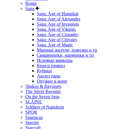
Ronin
Saga
Saga: Age of Hannibal
Saga: Age of Alexander
Saga: Age of Invasions
Saga: Age of Vikings
Saga: Age of Crusades
Saga: Age of Chivalry
Saga: Age of Magic
Мирные жители, повозки и тп
Священники, наемники и тп
Игровые маркеры
Книги правил
Кубики
Аксессуары
Оружие и кони
Shakos & Bayonets
The Silver Bayonet
On the Seven Seas
SLÁINE
Soldiers of Napoleon
SPQR
Spartacus
Spectre
Starcraft