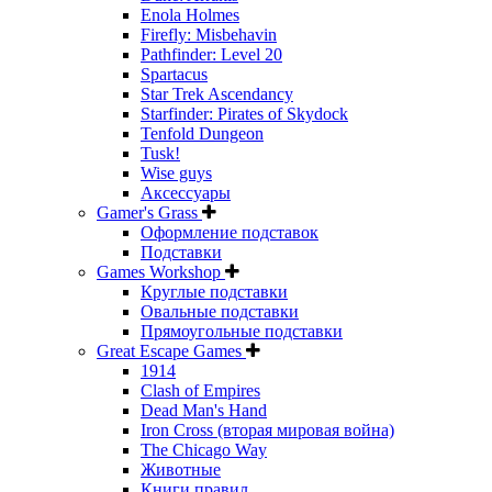
Enola Holmes
Firefly: Misbehavin
Pathfinder: Level 20
Spartacus
Star Trek Ascendancy
Starfinder: Pirates of Skydock
Tenfold Dungeon
Tusk!
Wise guys
Аксессуары
Gamer's Grass
Оформление подставок
Подставки
Games Workshop
Круглые подставки
Овальные подставки
Прямоугольные подставки
Great Escape Games
1914
Clash of Empires
Dead Man's Hand
Iron Cross (вторая мировая война)
The Chicago Way
Животные
Книги правил