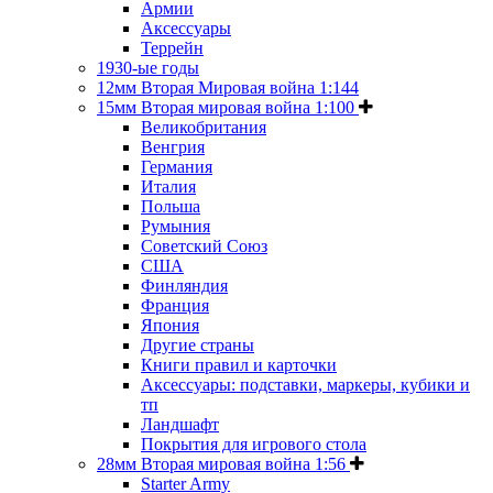
Армии
Аксессуары
Террейн
1930-ые годы
12мм Вторая Мировая война 1:144
15мм Вторая мировая война 1:100
Великобритания
Венгрия
Германия
Италия
Польша
Румыния
Советский Союз
США
Финляндия
Франция
Япония
Другие страны
Книги правил и карточки
Аксессуары: подставки, маркеры, кубики и
тп
Ландшафт
Покрытия для игрового стола
28мм Вторая мировая война 1:56
Starter Army