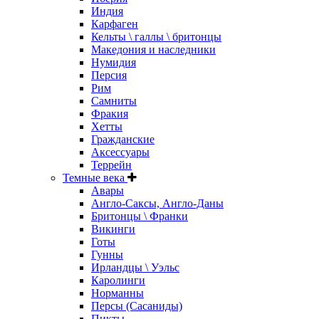
Индия
Карфаген
Кельты \ галлы \ бритонцы
Македония и наследники
Нумидия
Персия
Рим
Самниты
Фракия
Хетты
Гражданские
Аксессуары
Террейн
Темные века
Авары
Англо-Саксы, Англо-Даны
Бритонцы \ Франки
Викинги
Готы
Гунны
Ирландцы \ Уэльс
Каролинги
Норманны
Персы (Сасаниды)
Пикты