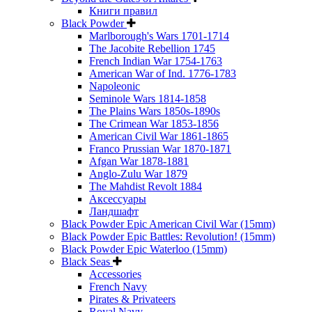
Книги правил
Black Powder
Marlborough's Wars 1701-1714
The Jacobite Rebellion 1745
French Indian War 1754-1763
American War of Ind. 1776-1783
Napoleonic
Seminole Wars 1814-1858
The Plains Wars 1850s-1890s
The Crimean War 1853-1856
American Civil War 1861-1865
Franco Prussian War 1870-1871
Afgan War 1878-1881
Anglo-Zulu War 1879
The Mahdist Revolt 1884
Аксессуары
Ландшафт
Black Powder Epic American Civil War (15mm)
Black Powder Epic Battles: Revolution! (15mm)
Black Powder Epic Waterloo (15mm)
Black Seas
Accessories
French Navy
Pirates & Privateers
Royal Navy