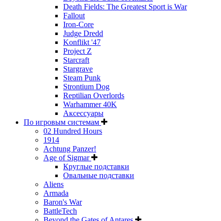
Death Fields: The Greatest Sport is War
Fallout
Iron-Core
Judge Dredd
Konflikt '47
Project Z
Starcraft
Stargrave
Steam Punk
Strontium Dog
Reptilian Overlords
Warhammer 40K
Аксессуары
По игровым системам
02 Hundred Hours
1914
Achtung Panzer!
Age of Sigmar
Круглые подставки
Овальные подставки
Aliens
Armada
Baron's War
BattleTech
Beyond the Gates of Antares