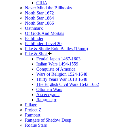
США
Never Mind the Billhooks
North Star 1672
North Star 1864
North Star 1866
Oathmark
Of Gods And Mortals
Pathfinder
Pathfinder: Level 20
Pike & Shotte Epic Battles (15mm)
Pike & Shot
Feudal Japan 1467-1603
Italian Wars 1494-1559
Conquista of America
Wars of Religion 1524-1648
Thirty Years War 1618-1648
The English Civil Wars 1642-1652
Ottoman Wars
Аксессуары
Ландшафт
Pillage
Project Z
Rampart
Rangers of Shadow Deep
Rogue Stars