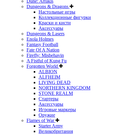
Dune: Arrakis
Dungeons & Dragons
Настольные игры
Коллекционные фигурки
Краски и кисти
Аксессуары
Dungeons & Lasers
Enola Holmes
Fantasy Football
Fate Of A Nation
Firefly: Misbehavin
A Fistful of Kung Fu
Forgotten World
ALBION
ALFHEIM
LIVING DEAD
NORTHERN KINGDOM
STONE REALM
Стартеры
Аксессуары
Игровые маркеры
Оружие
Flames of War
Starter Army
Великобритания