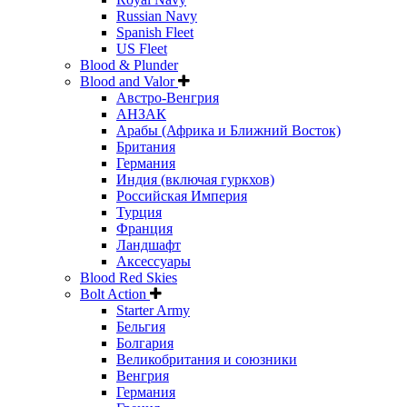
Russian Navy
Spanish Fleet
US Fleet
Blood & Plunder
Blood and Valor
Австро-Венгрия
АНЗАК
Арабы (Африка и Ближний Восток)
Британия
Германия
Индия (включая гуркхов)
Российская Империя
Турция
Франция
Ландшафт
Аксессуары
Blood Red Skies
Bolt Action
Starter Army
Бельгия
Болгария
Великобритания и союзники
Венгрия
Германия