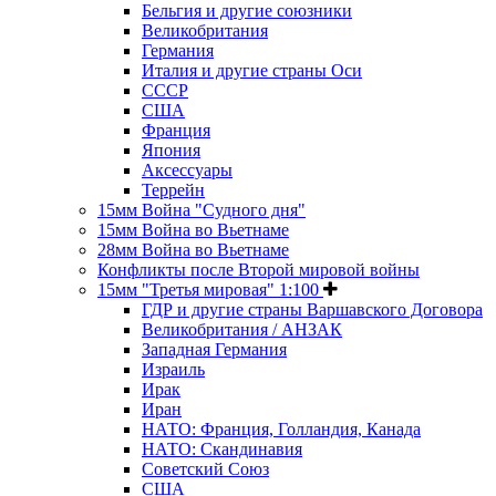
Бельгия и другие союзники
Великобритания
Германия
Италия и другие страны Оси
СССР
США
Франция
Япония
Аксессуары
Террейн
15мм Война "Судного дня"
15мм Война во Вьетнаме
28мм Война во Вьетнаме
Конфликты после Второй мировой войны
15мм "Третья мировая" 1:100
ГДР и другие страны Варшавского Договора
Великобритания / АНЗАК
Западная Германия
Израиль
Ирак
Иран
НАТО: Франция, Голландия, Канада
НАТО: Скандинавия
Советский Союз
США