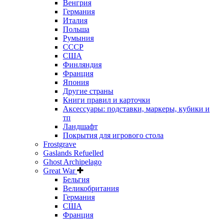
Венгрия
Германия
Италия
Польша
Румыния
СССР
США
Финляндия
Франция
Япония
Другие страны
Книги правил и карточки
Аксессуары: подставки, маркеры, кубики и
тп
Ландшафт
Покрытия для игрового стола
Frostgrave
Gaslands Refuelled
Ghost Archipelago
Great War
Бельгия
Великобритания
Германия
США
Франция