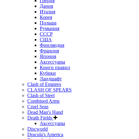
Греция
Дания
Италия
Корея
Польша
Румыния
СССР
США
Финляндия
Франция
Япония
Аксессуары
Книги правил
Кубики
Ландшафт
Clash of Empires
CLASH OF SPEARS
Clash of Steel
Combined Arms
Cruel Seas
Dead Man's Hand
Death Fields
Аксессуары
Discworld
Dracula's America