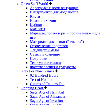
Green Stuff World
Аэрографы и комплектующие
Инструменты для моделистов
Кисти
Краски и химия
Кубики
Магниты
Маркеры, протекторы и прочие мелочи для
игр
Материалы для лепки ("зеленка")
Оформление подставок
Ландшафт и маты
Сумки и хранение
Подставки
Текстурные скалки
Фототравления и трафареты
Grey For Now Games
02 Hundred Hours
Test of Honour
Guards of Traitor's Toll
Gripping Beast
Saga: Age of Hannibal
Saga: Age of Alexander
Saga: Age of Invasions
Saga: Age of Vikings