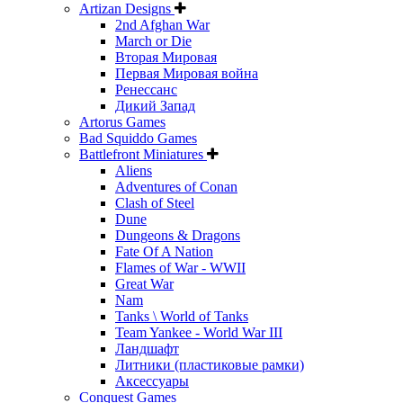
Artizan Designs
2nd Afghan War
March or Die
Вторая Мировая
Первая Мировая война
Ренессанс
Дикий Запад
Artorus Games
Bad Squiddo Games
Battlefront Miniatures
Aliens
Adventures of Conan
Clash of Steel
Dune
Dungeons & Dragons
Fate Of A Nation
Flames of War - WWII
Great War
Nam
Tanks \ World of Tanks
Team Yankee - World War III
Ландшафт
Литники (пластиковые рамки)
Аксессуары
Conquest Games