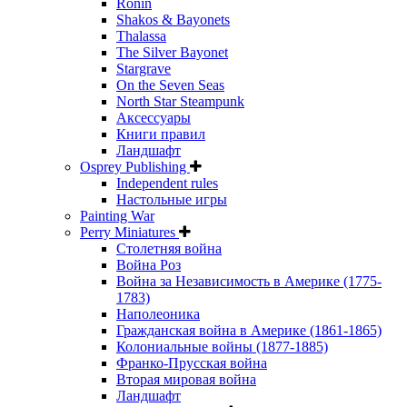
Ronin
Shakos & Bayonets
Thalassa
The Silver Bayonet
Stargrave
On the Seven Seas
North Star Steampunk
Аксессуары
Книги правил
Ландшафт
Osprey Publishing
Independent rules
Настольные игры
Painting War
Perry Miniatures
Столетняя война
Война Роз
Война за Независимость в Америке (1775-
1783)
Наполеоника
Гражданская война в Америке (1861-1865)
Колониальные войны (1877-1885)
Франко-Прусская война
Вторая мировая война
Ландшафт