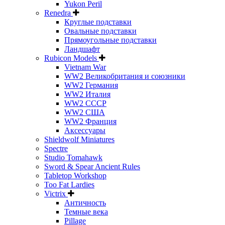
Yukon Peril
Renedra
Круглые подставки
Овальные подставки
Прямоугольные подставки
Ландшафт
Rubicon Models
Vietnam War
WW2 Великобритания и союзники
WW2 Германия
WW2 Италия
WW2 СССР
WW2 США
WW2 Франция
Аксессуары
Shieldwolf Miniatures
Spectre
Studio Tomahawk
Sword & Spear Ancient Rules
Tabletop Workshop
Too Fat Lardies
Victrix
Античность
Темные века
Pillage