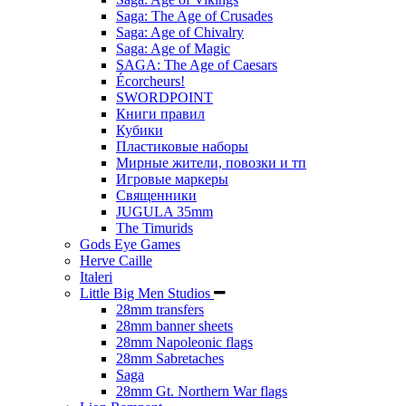
Saga: The Age of Crusades
Saga: Age of Chivalry
Saga: Age of Magic
SAGA: The Age of Caesars
Écorcheurs!
SWORDPOINT
Книги правил
Кубики
Пластиковые наборы
Мирные жители, повозки и тп
Игровые маркеры
Священники
JUGULA 35mm
The Timurids
Gods Eye Games
Herve Caille
Italeri
Little Big Men Studios
28mm transfers
28mm banner sheets
28mm Napoleonic flags
28mm Sabretaches
Saga
28mm Gt. Northern War flags