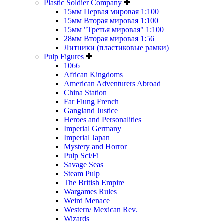
Plastic Soldier Company
15мм Первая мировая 1:100
15мм Вторая мировая 1:100
15мм "Третья мировая" 1:100
28мм Вторая мировая 1:56
Литники (пластиковые рамки)
Pulp Figures
1066
African Kingdoms
American Adventurers Abroad
China Station
Far Flung French
Gangland Justice
Heroes and Personalities
Imperial Germany
Imperial Japan
Mystery and Horror
Pulp Sci/Fi
Savage Seas
Steam Pulp
The British Empire
Wargames Rules
Weird Menace
Western/ Mexican Rev.
Wizards