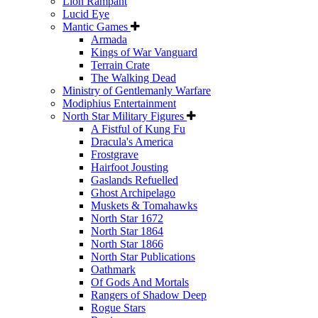
Lion Rampant
Lucid Eye
Mantic Games
Armada
Kings of War Vanguard
Terrain Crate
The Walking Dead
Ministry of Gentlemanly Warfare
Modiphius Entertainment
North Star Military Figures
A Fistful of Kung Fu
Dracula's America
Frostgrave
Hairfoot Jousting
Gaslands Refuelled
Ghost Archipelago
Muskets & Tomahawks
North Star 1672
North Star 1864
North Star 1866
North Star Publications
Oathmark
Of Gods And Mortals
Rangers of Shadow Deep
Rogue Stars