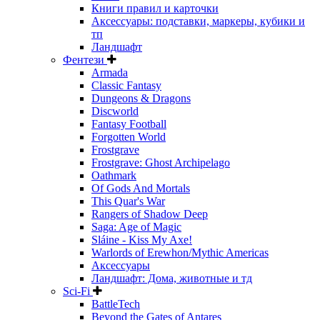
Книги правил и карточки
Аксессуары: подставки, маркеры, кубики и
тп
Ландшафт
Фентези
Armada
Classic Fantasy
Dungeons & Dragons
Discworld
Fantasy Football
Forgotten World
Frostgrave
Frostgrave: Ghost Archipelago
Oathmark
Of Gods And Mortals
This Quar's War
Rangers of Shadow Deep
Saga: Age of Magic
Sláine - Kiss My Axe!
Warlords of Erewhon/Mythic Americas
Аксессуары
Ландшафт: Дома, животные и тд
Sci-Fi
BattleTech
Beyond the Gates of Antares