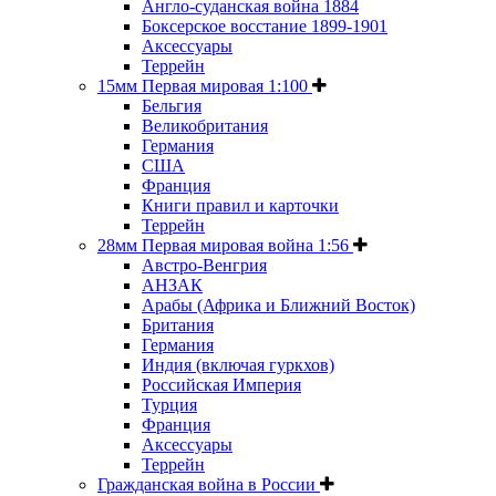
Англо-суданская война 1884
Боксерское восстание 1899-1901
Аксессуары
Террейн
15мм Первая мировая 1:100
Бельгия
Великобритания
Германия
США
Франция
Книги правил и карточки
Террейн
28мм Первая мировая война 1:56
Австро-Венгрия
АНЗАК
Арабы (Африка и Ближний Восток)
Британия
Германия
Индия (включая гуркхов)
Российская Империя
Турция
Франция
Аксессуары
Террейн
Гражданская война в России