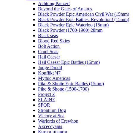
Achtung Panzer!
Beyond the Gates of Antares
Black Powder Epic American Civil War (15mm)
Black Powder Epic Battles: Revolution! (15mm)
Black Powder Epic Waterloo (15mm)
Black Powder (1700-1900) 28mm
Black seas
Blood Red Skies
Bolt Action
Cruel Seas
Hail Caesar
Hail Caesar Epic Battles (15mm)
Judge Dredd
Konflikt '47
Mythic Americas
Pike & Shotte Epic Battles (15mm)
Pike & Shotte (1500-1700)
Project Z
SLÁINE
SPQR
Strontium Dog
Victory at Sea
Warlords of Erewhon
Аксессуары
Книги правил