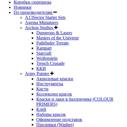
Коробки сюрпризы
Новинки
По производителям
A13Sector Starter Sets
Agema Miniatures
Archon Studios
Dungeons & Lasers
Masters of the Universe
Pathfinder Terrain
Rampart
Starcraft
Wolfenstein
Trench Crusade
ККИ
Army Painter
Акриловые краски
Инструменты
Кисти
Коллекции красок
Краски и лаки в баллончике (COLOUR
PRIMERS)
Клей
Наборы красок
Оформление подставок
Проливки (Washes)