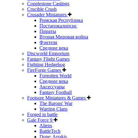
Copplestone Castings
Crucible Crush
Crusader Miniatures
Римская Республика
Постапокалипсис
Пираты
Вторая Мировая война
Фэнтези
Средние века
Discworld Emporium
Fantasy Flight Games
Fighting Hedgehog
FireForge Games
Forgotten World
Средние века
Аксессуары
Fantasy Football
Footsore Miniatures & Games
The Barons' War
Warring Clans
Forged in battle
Gale Force 9
Aliens
BattleTech
Dune: Arrakis