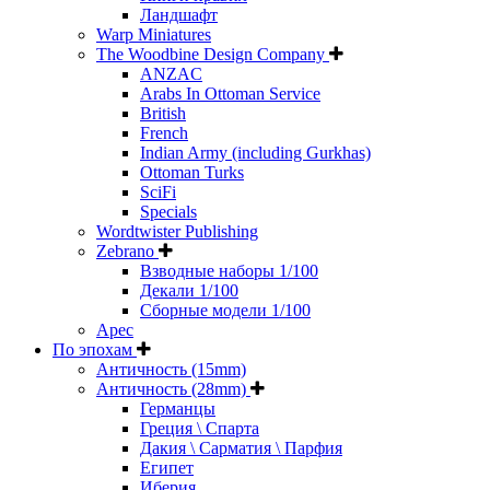
Ландшафт
Warp Miniatures
The Woodbine Design Company
ANZAC
Arabs In Ottoman Service
British
French
Indian Army (including Gurkhas)
Ottoman Turks
SciFi
Specials
Wordtwister Publishing
Zebrano
Взводные наборы 1/100
Декали 1/100
Сборные модели 1/100
Арес
По эпохам
Античность (15mm)
Античность (28mm)
Германцы
Греция \ Спарта
Дакия \ Сарматия \ Парфия
Египет
Иберия