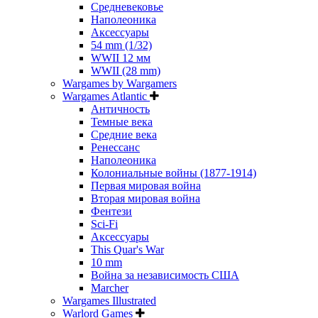
Средневековье
Наполеоника
Аксессуары
54 mm (1/32)
WWII 12 мм
WWII (28 mm)
Wargames by Wargamers
Wargames Atlantic
Античность
Темные века
Средние века
Ренессанс
Наполеоника
Колониальные войны (1877-1914)
Первая мировая война
Вторая мировая война
Фентези
Sci-Fi
Аксессуары
This Quar's War
10 mm
Война за независимость США
Marcher
Wargames Illustrated
Warlord Games