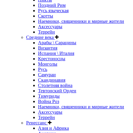
Поздний Рим
Русь языческая
Скотты
Наемники, священники и мирные жители
Аксессуары
Террейн
Средние века
Арабы \ Сарацины
Византия
Испания \ Италия
Крестоносцы
Монголы
Русь
Самураи
Скандинавия
Столетняя война
Тевтонский Орден
Тимуриды
Война Роз
Наемники, священники и мирные жители
Аксессуары
Террейн
Ренессанс
Азия и Африка