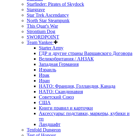
Starfinder: Pirates of Skydock
Stargrave
Star Trek Ascendancy
North Star Steampunk
This Quar's War
Strontium Dog
SWORDPOINT
Team Yankee
Starter Army
ГДР и другие страны Варшавского Договора
Великобритания / АНЗАК
Западная Германия
Израиль
Ирак
Иран
НАТО: Франция, Голландия, Канада
НАТО: Скандинавия
Советский Союз
США
Книги правил и карточки
Аксессуары: подставки, маркеры, кубики и
тп
Ландшафт
Tenfold Dungeon
Test of Honour