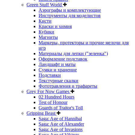
Green Stuff World
Аэрографы и комплектующие
Инструменты для моделистов
Кисти
Краски и химия
Кубики
Магниты
Маркеры, протекторы и прочие мелочи для
игр
Материалы для лепки ("зеленка")
Оформление подставок
Ландшафт и маты
Сумки и хранение
Подставки
Текстурные скалки
Фототравления и трафареты
Grey For Now Games
02 Hundred Hours
Test of Honour
Guards of Traitor's Toll
Gripping Beast
Saga: Age of Hannibal
Saga: Age of Alexander
Saga: Age of Invasions
Saga: Age of Vikings