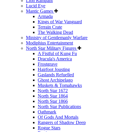
Lion Rampant
Lucid Eye
Mantic Games
Armada
Kings of War Vanguard
Terrain Crate
The Walking Dead
Ministry of Gentlemanly Warfare
Modiphius Entertainment
North Star Military Figures
A Fistful of Kung Fu
Dracula's America
Frostgrave
Hairfoot Jousting
Gaslands Refuelled
Ghost Archipelago
Muskets & Tomahawks
North Star 1672
North Star 1864
North Star 1866
North Star Publications
Oathmark
Of Gods And Mortals
Rangers of Shadow Deep
Rogue Stars