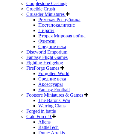
Copplestone Castings
Crucible Crush
Crusader Miniatures
Римская Республика
Постапокалипсис
Пираты
Вторая Мировая война
Фэнтези
Средние века
Discworld Emporium
Fantasy Flight Games
Fighting Hedgehog
FireForge Games
Forgotten World
Средние века
Аксессуары
Fantasy Football
Footsore Miniatures & Games
The Barons' War
Warring Clans
Forged in battle
Gale Force 9
Aliens
BattleTech
Dune: Arrakis