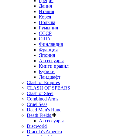
Греция
Дания
Италия
Корея
Польша
Румыния
СССР
США
Финляндия
Франция
Япония
Аксессуары
Книги правил
Кубики
Ландшафт
Clash of Empires
CLASH OF SPEARS
Clash of Steel
Combined Arms
Cruel Seas
Dead Man's Hand
Death Fields
Аксессуары
Discworld
Dracula's America