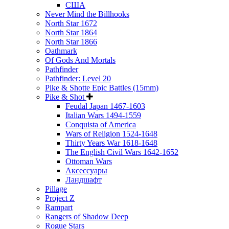
США
Never Mind the Billhooks
North Star 1672
North Star 1864
North Star 1866
Oathmark
Of Gods And Mortals
Pathfinder
Pathfinder: Level 20
Pike & Shotte Epic Battles (15mm)
Pike & Shot
Feudal Japan 1467-1603
Italian Wars 1494-1559
Conquista of America
Wars of Religion 1524-1648
Thirty Years War 1618-1648
The English Civil Wars 1642-1652
Ottoman Wars
Аксессуары
Ландшафт
Pillage
Project Z
Rampart
Rangers of Shadow Deep
Rogue Stars