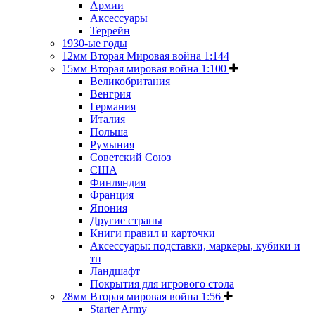
Армии
Аксессуары
Террейн
1930-ые годы
12мм Вторая Мировая война 1:144
15мм Вторая мировая война 1:100
Великобритания
Венгрия
Германия
Италия
Польша
Румыния
Советский Союз
США
Финляндия
Франция
Япония
Другие страны
Книги правил и карточки
Аксессуары: подставки, маркеры, кубики и
тп
Ландшафт
Покрытия для игрового стола
28мм Вторая мировая война 1:56
Starter Army