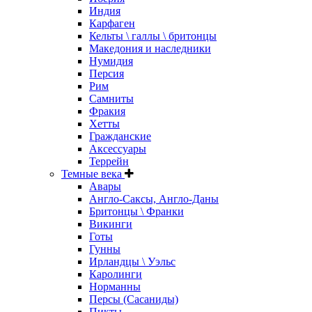
Индия
Карфаген
Кельты \ галлы \ бритонцы
Македония и наследники
Нумидия
Персия
Рим
Самниты
Фракия
Хетты
Гражданские
Аксессуары
Террейн
Темные века
Авары
Англо-Саксы, Англо-Даны
Бритонцы \ Франки
Викинги
Готы
Гунны
Ирландцы \ Уэльс
Каролинги
Норманны
Персы (Сасаниды)
Пикты