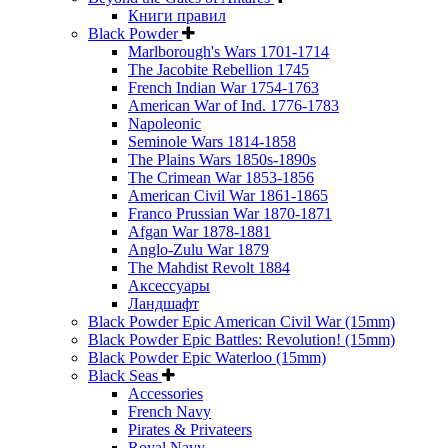
Книги правил
Black Powder
Marlborough's Wars 1701-1714
The Jacobite Rebellion 1745
French Indian War 1754-1763
American War of Ind. 1776-1783
Napoleonic
Seminole Wars 1814-1858
The Plains Wars 1850s-1890s
The Crimean War 1853-1856
American Civil War 1861-1865
Franco Prussian War 1870-1871
Afgan War 1878-1881
Anglo-Zulu War 1879
The Mahdist Revolt 1884
Аксессуары
Ландшафт
Black Powder Epic American Civil War (15mm)
Black Powder Epic Battles: Revolution! (15mm)
Black Powder Epic Waterloo (15mm)
Black Seas
Accessories
French Navy
Pirates & Privateers
Royal Navy