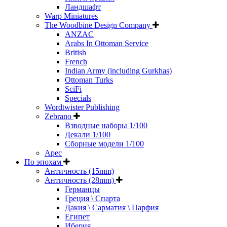
Ландшафт
Warp Miniatures
The Woodbine Design Company
ANZAC
Arabs In Ottoman Service
British
French
Indian Army (including Gurkhas)
Ottoman Turks
SciFi
Specials
Wordtwister Publishing
Zebrano
Взводные наборы 1/100
Декали 1/100
Сборные модели 1/100
Арес
По эпохам
Античность (15mm)
Античность (28mm)
Германцы
Греция \ Спарта
Дакия \ Сарматия \ Парфия
Египет
Иберия