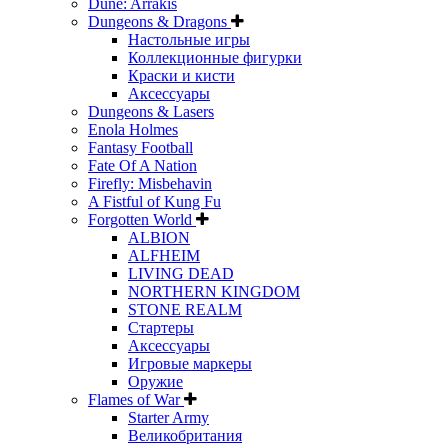
Dune: Arrakis
Dungeons & Dragons
Настольные игры
Коллекционные фигурки
Краски и кисти
Аксессуары
Dungeons & Lasers
Enola Holmes
Fantasy Football
Fate Of A Nation
Firefly: Misbehavin
A Fistful of Kung Fu
Forgotten World
ALBION
ALFHEIM
LIVING DEAD
NORTHERN KINGDOM
STONE REALM
Стартеры
Аксессуары
Игровые маркеры
Оружие
Flames of War
Starter Army
Великобритания