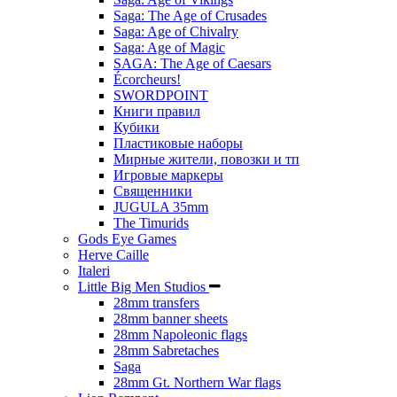
Saga: The Age of Crusades
Saga: Age of Chivalry
Saga: Age of Magic
SAGA: The Age of Caesars
Écorcheurs!
SWORDPOINT
Книги правил
Кубики
Пластиковые наборы
Мирные жители, повозки и тп
Игровые маркеры
Священники
JUGULA 35mm
The Timurids
Gods Eye Games
Herve Caille
Italeri
Little Big Men Studios
28mm transfers
28mm banner sheets
28mm Napoleonic flags
28mm Sabretaches
Saga
28mm Gt. Northern War flags