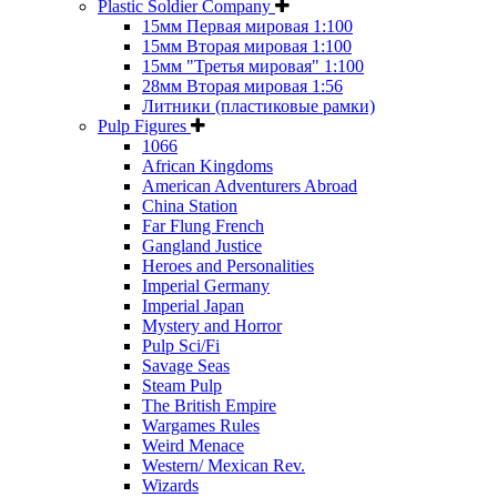
Plastic Soldier Company
15мм Первая мировая 1:100
15мм Вторая мировая 1:100
15мм "Третья мировая" 1:100
28мм Вторая мировая 1:56
Литники (пластиковые рамки)
Pulp Figures
1066
African Kingdoms
American Adventurers Abroad
China Station
Far Flung French
Gangland Justice
Heroes and Personalities
Imperial Germany
Imperial Japan
Mystery and Horror
Pulp Sci/Fi
Savage Seas
Steam Pulp
The British Empire
Wargames Rules
Weird Menace
Western/ Mexican Rev.
Wizards