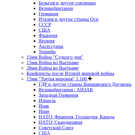
Бельгия и другие союзники
Великобритания
Германия
Италия и другие страны Оси
СССР
США
Франция
Япония
Аксессуары
Террейн
15мм Война "Судного дня"
15мм Война во Вьетнаме
28мм Война во Вьетнаме
Конфликты после Второй мировой войны
15мм "Третья мировая" 1:100
ГДР и другие страны Варшавского Договора
Великобритания / АНЗАК
Западная Германия
Израиль
Ирак
Иран
НАТО: Франция, Голландия, Канада
НАТО: Скандинавия
Советский Союз
США