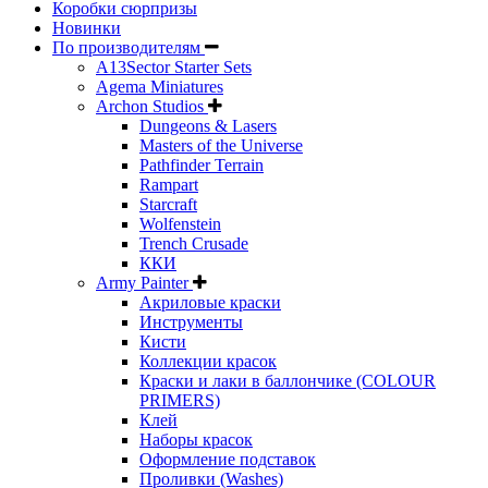
Коробки сюрпризы
Новинки
По производителям
A13Sector Starter Sets
Agema Miniatures
Archon Studios
Dungeons & Lasers
Masters of the Universe
Pathfinder Terrain
Rampart
Starcraft
Wolfenstein
Trench Crusade
ККИ
Army Painter
Акриловые краски
Инструменты
Кисти
Коллекции красок
Краски и лаки в баллончике (COLOUR
PRIMERS)
Клей
Наборы красок
Оформление подставок
Проливки (Washes)