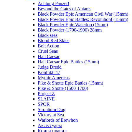
Achtung Panzer!
Beyond the Gates of Antares
Black Powder Epic American Civil War (15mm)
Black Powder Epic Battles: Revolution! (15mm)
Black Powder Epic Waterloo (15mm)
Black Powder (1700-1900) 28mm
Black seas
Blood Red Skies
Bolt Action
Cruel Seas
Hail Caesar
Hail Caesar Epic Battles (15mm)
Judge Dredd
Konflikt '47
Mythic Americas
Pike & Shotte Epic Battles (15mm)
Pike & Shotte (1500-1700)
Project Z
SLÁINE
SPQR
Strontium Dog
Victory at Sea
Warlords of Erewhon
Аксессуары
Книги правил