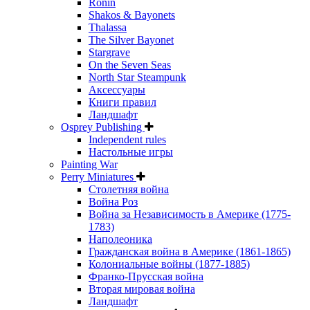
Ronin
Shakos & Bayonets
Thalassa
The Silver Bayonet
Stargrave
On the Seven Seas
North Star Steampunk
Аксессуары
Книги правил
Ландшафт
Osprey Publishing
Independent rules
Настольные игры
Painting War
Perry Miniatures
Столетняя война
Война Роз
Война за Независимость в Америке (1775-
1783)
Наполеоника
Гражданская война в Америке (1861-1865)
Колониальные войны (1877-1885)
Франко-Прусская война
Вторая мировая война
Ландшафт