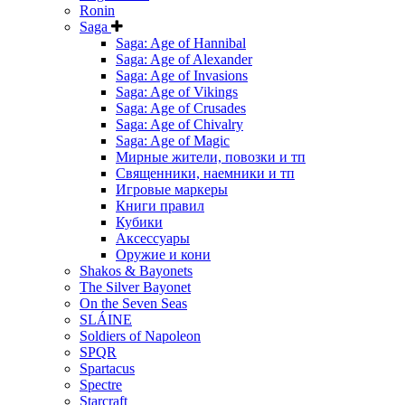
Ronin
Saga
Saga: Age of Hannibal
Saga: Age of Alexander
Saga: Age of Invasions
Saga: Age of Vikings
Saga: Age of Crusades
Saga: Age of Chivalry
Saga: Age of Magic
Мирные жители, повозки и тп
Священники, наемники и тп
Игровые маркеры
Книги правил
Кубики
Аксессуары
Оружие и кони
Shakos & Bayonets
The Silver Bayonet
On the Seven Seas
SLÁINE
Soldiers of Napoleon
SPQR
Spartacus
Spectre
Starcraft