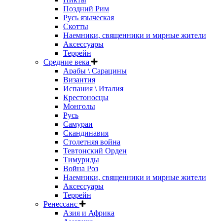
Поздний Рим
Русь языческая
Скотты
Наемники, священники и мирные жители
Аксессуары
Террейн
Средние века
Арабы \ Сарацины
Византия
Испания \ Италия
Крестоносцы
Монголы
Русь
Самураи
Скандинавия
Столетняя война
Тевтонский Орден
Тимуриды
Война Роз
Наемники, священники и мирные жители
Аксессуары
Террейн
Ренессанс
Азия и Африка