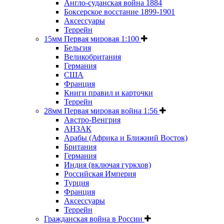
Англо-суданская война 1884
Боксерское восстание 1899-1901
Аксессуары
Террейн
15мм Первая мировая 1:100
Бельгия
Великобритания
Германия
США
Франция
Книги правил и карточки
Террейн
28мм Первая мировая война 1:56
Австро-Венгрия
АНЗАК
Арабы (Африка и Ближний Восток)
Британия
Германия
Индия (включая гуркхов)
Российская Империя
Турция
Франция
Аксессуары
Террейн
Гражданская война в России