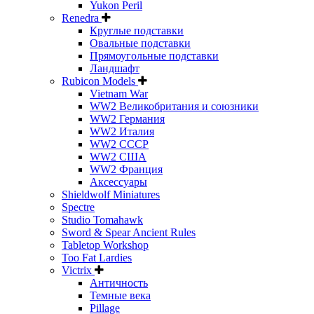
Yukon Peril
Renedra
Круглые подставки
Овальные подставки
Прямоугольные подставки
Ландшафт
Rubicon Models
Vietnam War
WW2 Великобритания и союзники
WW2 Германия
WW2 Италия
WW2 СССР
WW2 США
WW2 Франция
Аксессуары
Shieldwolf Miniatures
Spectre
Studio Tomahawk
Sword & Spear Ancient Rules
Tabletop Workshop
Too Fat Lardies
Victrix
Античность
Темные века
Pillage