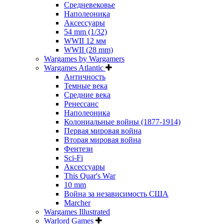
Средневековье
Наполеоника
Аксессуары
54 mm (1/32)
WWII 12 мм
WWII (28 mm)
Wargames by Wargamers
Wargames Atlantic
Античность
Темные века
Средние века
Ренессанс
Наполеоника
Колониальные войны (1877-1914)
Первая мировая война
Вторая мировая война
Фентези
Sci-Fi
Аксессуары
This Quar's War
10 mm
Война за независимость США
Marcher
Wargames Illustrated
Warlord Games