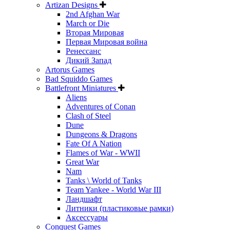
Artizan Designs
2nd Afghan War
March or Die
Вторая Мировая
Первая Мировая война
Ренессанс
Дикий Запад
Artorus Games
Bad Squiddo Games
Battlefront Miniatures
Aliens
Adventures of Conan
Clash of Steel
Dune
Dungeons & Dragons
Fate Of A Nation
Flames of War - WWII
Great War
Nam
Tanks \ World of Tanks
Team Yankee - World War III
Ландшафт
Литники (пластиковые рамки)
Аксессуары
Conquest Games