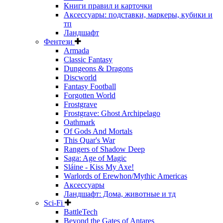
Книги правил и карточки
Аксессуары: подставки, маркеры, кубики и
тп
Ландшафт
Фентези
Armada
Classic Fantasy
Dungeons & Dragons
Discworld
Fantasy Football
Forgotten World
Frostgrave
Frostgrave: Ghost Archipelago
Oathmark
Of Gods And Mortals
This Quar's War
Rangers of Shadow Deep
Saga: Age of Magic
Sláine - Kiss My Axe!
Warlords of Erewhon/Mythic Americas
Аксессуары
Ландшафт: Дома, животные и тд
Sci-Fi
BattleTech
Beyond the Gates of Antares