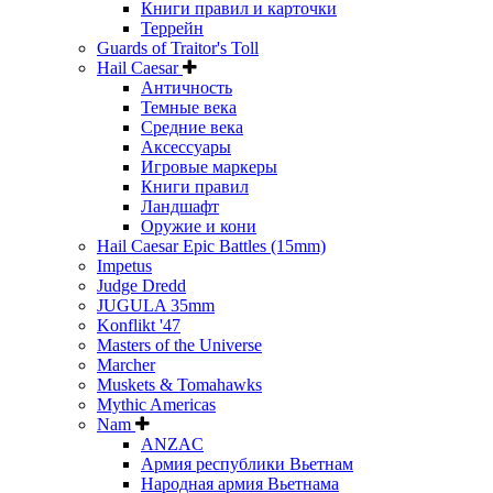
Книги правил и карточки
Террейн
Guards of Traitor's Toll
Hail Caesar
Античность
Темные века
Средние века
Аксессуары
Игровые маркеры
Книги правил
Ландшафт
Оружие и кони
Hail Caesar Epic Battles (15mm)
Impetus
Judge Dredd
JUGULA 35mm
Konflikt '47
Masters of the Universe
Marcher
Muskets & Tomahawks
Mythic Americas
Nam
ANZAC
Армия республики Вьетнам
Народная армия Вьетнама