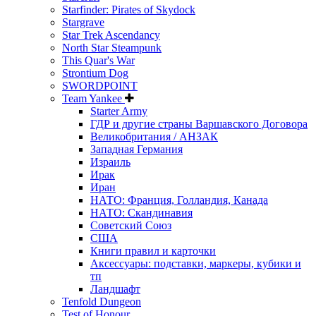
Starfinder: Pirates of Skydock
Stargrave
Star Trek Ascendancy
North Star Steampunk
This Quar's War
Strontium Dog
SWORDPOINT
Team Yankee
Starter Army
ГДР и другие страны Варшавского Договора
Великобритания / АНЗАК
Западная Германия
Израиль
Ирак
Иран
НАТО: Франция, Голландия, Канада
НАТО: Скандинавия
Советский Союз
США
Книги правил и карточки
Аксессуары: подставки, маркеры, кубики и
тп
Ландшафт
Tenfold Dungeon
Test of Honour