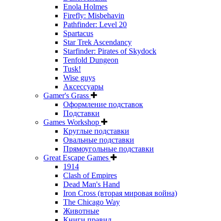
Enola Holmes
Firefly: Misbehavin
Pathfinder: Level 20
Spartacus
Star Trek Ascendancy
Starfinder: Pirates of Skydock
Tenfold Dungeon
Tusk!
Wise guys
Аксессуары
Gamer's Grass
Оформление подставок
Подставки
Games Workshop
Круглые подставки
Овальные подставки
Прямоугольные подставки
Great Escape Games
1914
Clash of Empires
Dead Man's Hand
Iron Cross (вторая мировая война)
The Chicago Way
Животные
Книги правил