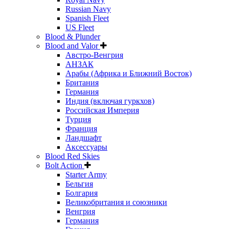
Russian Navy
Spanish Fleet
US Fleet
Blood & Plunder
Blood and Valor
Австро-Венгрия
АНЗАК
Арабы (Африка и Ближний Восток)
Британия
Германия
Индия (включая гуркхов)
Российская Империя
Турция
Франция
Ландшафт
Аксессуары
Blood Red Skies
Bolt Action
Starter Army
Бельгия
Болгария
Великобритания и союзники
Венгрия
Германия