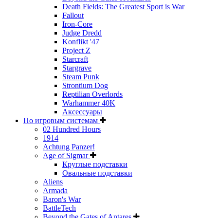
Death Fields: The Greatest Sport is War
Fallout
Iron-Core
Judge Dredd
Konflikt '47
Project Z
Starcraft
Stargrave
Steam Punk
Strontium Dog
Reptilian Overlords
Warhammer 40K
Аксессуары
По игровым системам
02 Hundred Hours
1914
Achtung Panzer!
Age of Sigmar
Круглые подставки
Овальные подставки
Aliens
Armada
Baron's War
BattleTech
Beyond the Gates of Antares