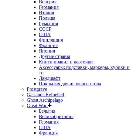
Венгрия
Германия
Италия
Польша
Румыния
СССР
США
Финляндия
Франция
Япония
Другие страны
Книги правил и карточки
Аксессуары: подставки, маркеры, кубики и
тп
Ландшафт
Покрытия для игрового стола
Frostgrave
Gaslands Refuelled
Ghost Archipelago
Great War
Бельгия
Великобритания
Германия
США
Франция