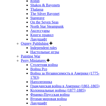
Ronin
Shakos & Bayonets
Thalassa
The Silver Bayonet
Stargrave
On the Seven Seas
North Star Steampunk
Аксессуары
Книги правил
Ландшафт
Osprey Publishing
Independent rules
Настольные игры
Painting War
Perry Miniatures
Столетняя война
Война Роз
Война за Независимость в Америке (1775-
1783)
Наполеоника
Гражданская война в Америке (1861-1865)
Колониальные войны (1877-1885)
Франко-Прусская война
Вторая мировая война
Ландшафт