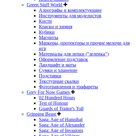
Green Stuff World
Аэрографы и комплектующие
Инструменты для моделистов
Кисти
Краски и химия
Кубики
Магниты
Маркеры, протекторы и прочие мелочи для
игр
Материалы для лепки ("зеленка")
Оформление подставок
Ландшафт и маты
Сумки и хранение
Подставки
Текстурные скалки
Фототравления и трафареты
Grey For Now Games
02 Hundred Hours
Test of Honour
Guards of Traitor's Toll
Gripping Beast
Saga: Age of Hannibal
Saga: Age of Alexander
Saga: Age of Invasions
Saga: Age of Vikings