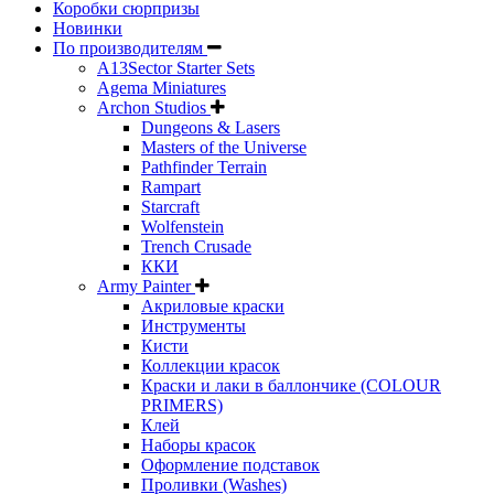
Коробки сюрпризы
Новинки
По производителям
A13Sector Starter Sets
Agema Miniatures
Archon Studios
Dungeons & Lasers
Masters of the Universe
Pathfinder Terrain
Rampart
Starcraft
Wolfenstein
Trench Crusade
ККИ
Army Painter
Акриловые краски
Инструменты
Кисти
Коллекции красок
Краски и лаки в баллончике (COLOUR
PRIMERS)
Клей
Наборы красок
Оформление подставок
Проливки (Washes)