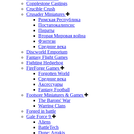
Copplestone Castings
Crucible Crush
Crusader Miniatures
Римская Республика
Постапокалипсис
Пираты
Вторая Мировая война
Фэнтези
Средние века
Discworld Emporium
Fantasy Flight Games
Fighting Hedgehog
FireForge Games
Forgotten World
Средние века
Аксессуары
Fantasy Football
Footsore Miniatures & Games
The Barons' War
Warring Clans
Forged in battle
Gale Force 9
Aliens
BattleTech
Dune: Arrakis