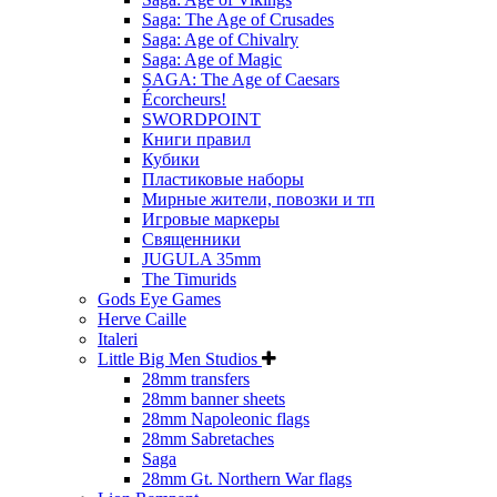
Saga: The Age of Crusades
Saga: Age of Chivalry
Saga: Age of Magic
SAGA: The Age of Caesars
Écorcheurs!
SWORDPOINT
Книги правил
Кубики
Пластиковые наборы
Мирные жители, повозки и тп
Игровые маркеры
Священники
JUGULA 35mm
The Timurids
Gods Eye Games
Herve Caille
Italeri
Little Big Men Studios
28mm transfers
28mm banner sheets
28mm Napoleonic flags
28mm Sabretaches
Saga
28mm Gt. Northern War flags