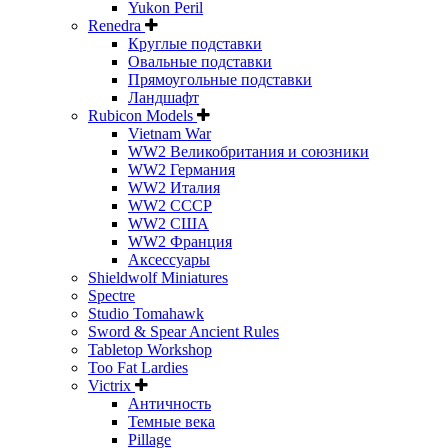
Yukon Peril
Renedra
Круглые подставки
Овальные подставки
Прямоугольные подставки
Ландшафт
Rubicon Models
Vietnam War
WW2 Великобритания и союзники
WW2 Германия
WW2 Италия
WW2 СССР
WW2 США
WW2 Франция
Аксессуары
Shieldwolf Miniatures
Spectre
Studio Tomahawk
Sword & Spear Ancient Rules
Tabletop Workshop
Too Fat Lardies
Victrix
Античность
Темные века
Pillage