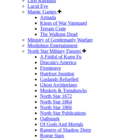
Lion Rampant
Lucid Eye
Mantic Games
Armada
Kings of War Vanguard
Terrain Crate
The Walking Dead
Ministry of Gentlemanly Warfare
Modiphius Entertainment
North Star Military Figures
A Fistful of Kung Fu
Dracula's America
Frostgrave
Hairfoot Jousting
Gaslands Refuelled
Ghost Archipelago
Muskets & Tomahawks
North Star 1672
North Star 1864
North Star 1866
North Star Publications
Oathmark
Of Gods And Mortals
Rangers of Shadow Deep
Rogue Stars