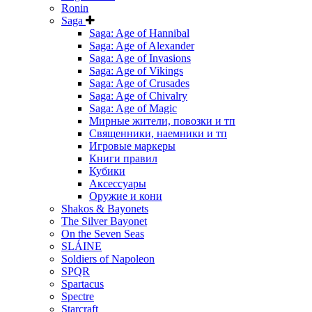
Ronin
Saga
Saga: Age of Hannibal
Saga: Age of Alexander
Saga: Age of Invasions
Saga: Age of Vikings
Saga: Age of Crusades
Saga: Age of Chivalry
Saga: Age of Magic
Мирные жители, повозки и тп
Священники, наемники и тп
Игровые маркеры
Книги правил
Кубики
Аксессуары
Оружие и кони
Shakos & Bayonets
The Silver Bayonet
On the Seven Seas
SLÁINE
Soldiers of Napoleon
SPQR
Spartacus
Spectre
Starcraft