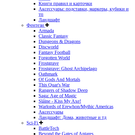
Книги правил и карточки
Аксессуары: подставки, маркеры, кубики и
тп
Ландшафт
Фентези
Armada
Classic Fantasy
Dungeons & Dragons
Discworld
Fantasy Football
Forgotten World
Frostgrave
Frostgrave: Ghost Archipelago
Oathmark
Of Gods And Mortals
This Quar's War
Rangers of Shadow Deep
Saga: Age of Magic
Sláine - Kiss My Axe!
Warlords of Erewhon/Mythic Americas
Аксессуары
Ландшафт: Дома, животные и тд
Sci-Fi
BattleTech
Beyond the Gates of Antares