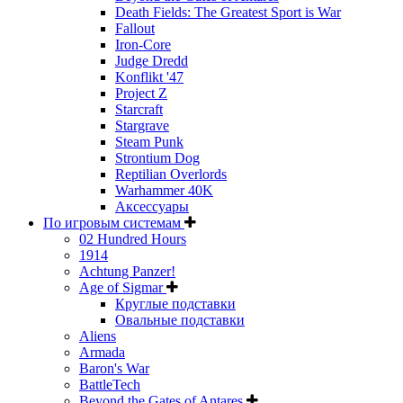
Death Fields: The Greatest Sport is War
Fallout
Iron-Core
Judge Dredd
Konflikt '47
Project Z
Starcraft
Stargrave
Steam Punk
Strontium Dog
Reptilian Overlords
Warhammer 40K
Аксессуары
По игровым системам
02 Hundred Hours
1914
Achtung Panzer!
Age of Sigmar
Круглые подставки
Овальные подставки
Aliens
Armada
Baron's War
BattleTech
Beyond the Gates of Antares