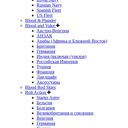
Russian Navy
Spanish Fleet
US Fleet
Blood & Plunder
Blood and Valor
Австро-Венгрия
АНЗАК
Арабы (Африка и Ближний Восток)
Британия
Германия
Индия (включая гуркхов)
Российская Империя
Турция
Франция
Ландшафт
Аксессуары
Blood Red Skies
Bolt Action
Starter Army
Бельгия
Болгария
Великобритания и союзники
Венгрия
Германия