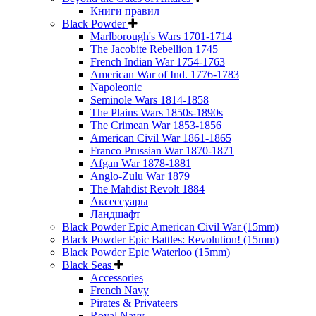
Книги правил
Black Powder
Marlborough's Wars 1701-1714
The Jacobite Rebellion 1745
French Indian War 1754-1763
American War of Ind. 1776-1783
Napoleonic
Seminole Wars 1814-1858
The Plains Wars 1850s-1890s
The Crimean War 1853-1856
American Civil War 1861-1865
Franco Prussian War 1870-1871
Afgan War 1878-1881
Anglo-Zulu War 1879
The Mahdist Revolt 1884
Аксессуары
Ландшафт
Black Powder Epic American Civil War (15mm)
Black Powder Epic Battles: Revolution! (15mm)
Black Powder Epic Waterloo (15mm)
Black Seas
Accessories
French Navy
Pirates & Privateers
Royal Navy