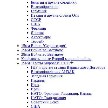
Бельгия и другие союзники
Великобритания
Германия
Италия и другие страны Оси
СССР
США
Франция
Япония
Аксессуары
Террейн
15мм Война "Судного дня"
15мм Война во Вьетнаме
28мм Война во Вьетнаме
Конфликты после Второй мировой войны
15мм "Третья мировая" 1:100
ГДР и другие страны Варшавского Договора
Великобритания / АНЗАК
Западная Германия
Израиль
Ирак
Иран
НАТО: Франция, Голландия, Канада
НАТО: Скандинавия
Советский Союз
США