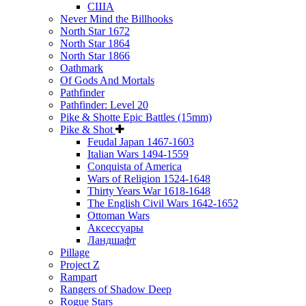
США
Never Mind the Billhooks
North Star 1672
North Star 1864
North Star 1866
Oathmark
Of Gods And Mortals
Pathfinder
Pathfinder: Level 20
Pike & Shotte Epic Battles (15mm)
Pike & Shot
Feudal Japan 1467-1603
Italian Wars 1494-1559
Conquista of America
Wars of Religion 1524-1648
Thirty Years War 1618-1648
The English Civil Wars 1642-1652
Ottoman Wars
Аксессуары
Ландшафт
Pillage
Project Z
Rampart
Rangers of Shadow Deep
Rogue Stars