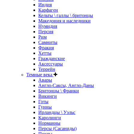
Индия
Карфаген
Кельты \ галлы \ бритонцы
Македония и наследники
Нумидия
Персия
Рим
Самниты
Фракия
Хетты
Гражданские
Аксессуары
Террейн
Темные века
Авары
Англо-Саксы, Англо-Даны
Бритонцы \ Франки
Викинги
Готы
Гунны
Ирландцы \ Уэльс
Каролинги
Норманны
Персы (Сасаниды)
Пикты