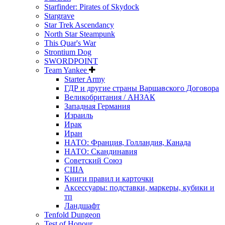
Starfinder: Pirates of Skydock
Stargrave
Star Trek Ascendancy
North Star Steampunk
This Quar's War
Strontium Dog
SWORDPOINT
Team Yankee
Starter Army
ГДР и другие страны Варшавского Договора
Великобритания / АНЗАК
Западная Германия
Израиль
Ирак
Иран
НАТО: Франция, Голландия, Канада
НАТО: Скандинавия
Советский Союз
США
Книги правил и карточки
Аксессуары: подставки, маркеры, кубики и
тп
Ландшафт
Tenfold Dungeon
Test of Honour