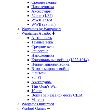
Средневековье
Наполеоника
Аксессуары
54 mm (1/32)
WWII 12 мм
WWII (28 mm)
Wargames by Wargamers
Wargames Atlantic
Античность
Темные века
Средние века
Ренессанс
Наполеоника
Колониальные войны (1877-1914)
Первая мировая война
Вторая мировая война
Фентези
Sci-Fi
Аксессуары
This Quar's War
10 mm
Война за независимость США
Marcher
Wargames Illustrated
Warlord Games