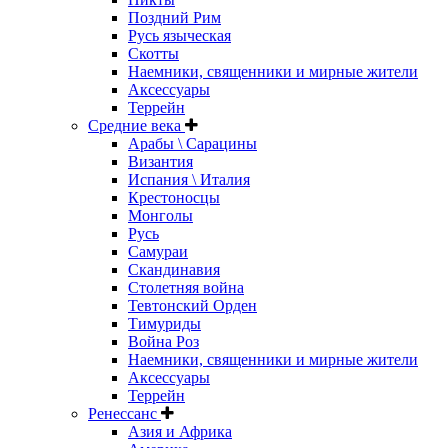
Поздний Рим
Русь языческая
Скотты
Наемники, священники и мирные жители
Аксессуары
Террейн
Средние века
Арабы \ Сарацины
Византия
Испания \ Италия
Крестоносцы
Монголы
Русь
Самураи
Скандинавия
Столетняя война
Тевтонский Орден
Тимуриды
Война Роз
Наемники, священники и мирные жители
Аксессуары
Террейн
Ренессанс
Азия и Африка