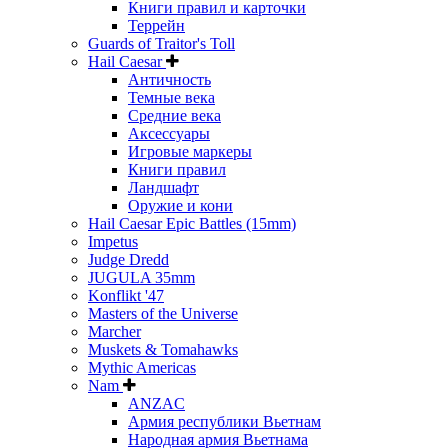
Книги правил и карточки
Террейн
Guards of Traitor's Toll
Hail Caesar
Античность
Темные века
Средние века
Аксессуары
Игровые маркеры
Книги правил
Ландшафт
Оружие и кони
Hail Caesar Epic Battles (15mm)
Impetus
Judge Dredd
JUGULA 35mm
Konflikt '47
Masters of the Universe
Marcher
Muskets & Tomahawks
Mythic Americas
Nam
ANZAC
Армия республики Вьетнам
Народная армия Вьетнама