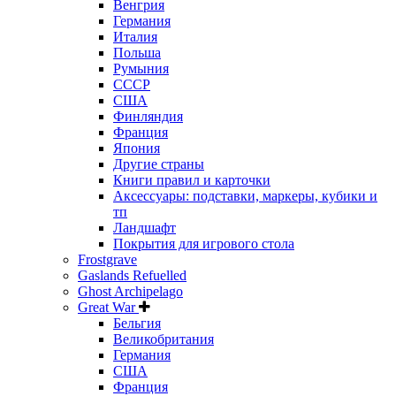
Венгрия
Германия
Италия
Польша
Румыния
СССР
США
Финляндия
Франция
Япония
Другие страны
Книги правил и карточки
Аксессуары: подставки, маркеры, кубики и
тп
Ландшафт
Покрытия для игрового стола
Frostgrave
Gaslands Refuelled
Ghost Archipelago
Great War
Бельгия
Великобритания
Германия
США
Франция