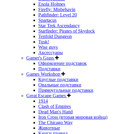
Enola Holmes
Firefly: Misbehavin
Pathfinder: Level 20
Spartacus
Star Trek Ascendancy
Starfinder: Pirates of Skydock
Tenfold Dungeon
Tusk!
Wise guys
Аксессуары
Gamer's Grass
Оформление подставок
Подставки
Games Workshop
Круглые подставки
Овальные подставки
Прямоугольные подставки
Great Escape Games
1914
Clash of Empires
Dead Man's Hand
Iron Cross (вторая мировая война)
The Chicago Way
Животные
Книги правил