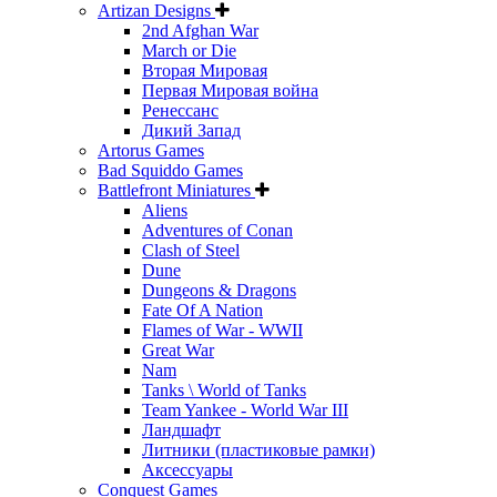
Artizan Designs
2nd Afghan War
March or Die
Вторая Мировая
Первая Мировая война
Ренессанс
Дикий Запад
Artorus Games
Bad Squiddo Games
Battlefront Miniatures
Aliens
Adventures of Conan
Clash of Steel
Dune
Dungeons & Dragons
Fate Of A Nation
Flames of War - WWII
Great War
Nam
Tanks \ World of Tanks
Team Yankee - World War III
Ландшафт
Литники (пластиковые рамки)
Аксессуары
Conquest Games