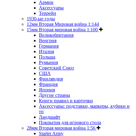
Армии
Аксессуары
Террейн
1930-ые годы
12мм Вторая Мировая война 1:144
15мм Вторая мировая война 1:100
Великобритания
Венгрия
Германия
Италия
Польша
Румыния
Советский Союз
США
Финляндия
Франция
Япония
Другие страны
Книги правил и карточки
Аксессуары: подставки, маркеры, кубики и
тп
Ландшафт
Покрытия для игрового стола
28мм Вторая мировая война 1:56
Starter Army