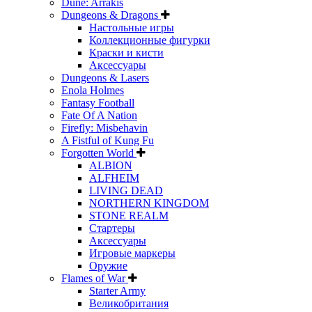
Dune: Arrakis
Dungeons & Dragons
Настольные игры
Коллекционные фигурки
Краски и кисти
Аксессуары
Dungeons & Lasers
Enola Holmes
Fantasy Football
Fate Of A Nation
Firefly: Misbehavin
A Fistful of Kung Fu
Forgotten World
ALBION
ALFHEIM
LIVING DEAD
NORTHERN KINGDOM
STONE REALM
Стартеры
Аксессуары
Игровые маркеры
Оружие
Flames of War
Starter Army
Великобритания