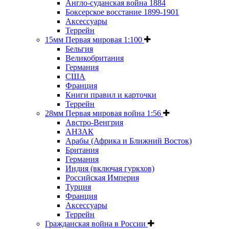
Англо-суданская война 1884
Боксерское восстание 1899-1901
Аксессуары
Террейн
15мм Первая мировая 1:100
Бельгия
Великобритания
Германия
США
Франция
Книги правил и карточки
Террейн
28мм Первая мировая война 1:56
Австро-Венгрия
АНЗАК
Арабы (Африка и Ближний Восток)
Британия
Германия
Индия (включая гуркхов)
Российская Империя
Турция
Франция
Аксессуары
Террейн
Гражданская война в России