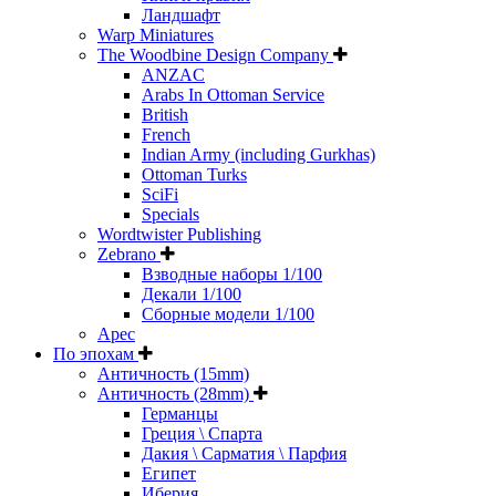
Ландшафт
Warp Miniatures
The Woodbine Design Company
ANZAC
Arabs In Ottoman Service
British
French
Indian Army (including Gurkhas)
Ottoman Turks
SciFi
Specials
Wordtwister Publishing
Zebrano
Взводные наборы 1/100
Декали 1/100
Сборные модели 1/100
Арес
По эпохам
Античность (15mm)
Античность (28mm)
Германцы
Греция \ Спарта
Дакия \ Сарматия \ Парфия
Египет
Иберия