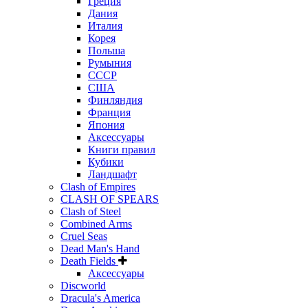
Греция
Дания
Италия
Корея
Польша
Румыния
СССР
США
Финляндия
Франция
Япония
Аксессуары
Книги правил
Кубики
Ландшафт
Clash of Empires
CLASH OF SPEARS
Clash of Steel
Combined Arms
Cruel Seas
Dead Man's Hand
Death Fields
Аксессуары
Discworld
Dracula's America