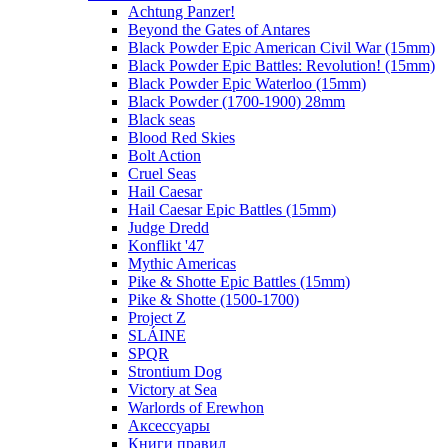
Achtung Panzer!
Beyond the Gates of Antares
Black Powder Epic American Civil War (15mm)
Black Powder Epic Battles: Revolution! (15mm)
Black Powder Epic Waterloo (15mm)
Black Powder (1700-1900) 28mm
Black seas
Blood Red Skies
Bolt Action
Cruel Seas
Hail Caesar
Hail Caesar Epic Battles (15mm)
Judge Dredd
Konflikt '47
Mythic Americas
Pike & Shotte Epic Battles (15mm)
Pike & Shotte (1500-1700)
Project Z
SLÁINE
SPQR
Strontium Dog
Victory at Sea
Warlords of Erewhon
Аксессуары
Книги правил