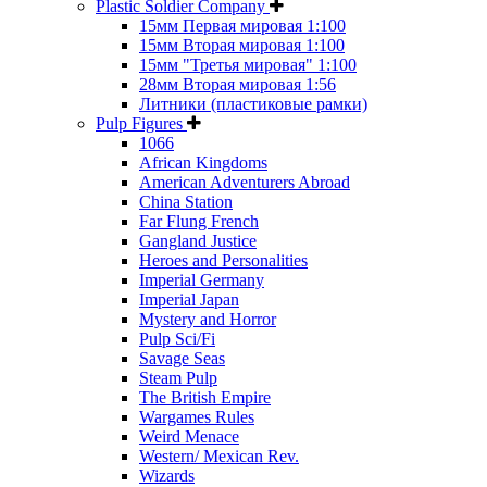
Plastic Soldier Company
15мм Первая мировая 1:100
15мм Вторая мировая 1:100
15мм "Третья мировая" 1:100
28мм Вторая мировая 1:56
Литники (пластиковые рамки)
Pulp Figures
1066
African Kingdoms
American Adventurers Abroad
China Station
Far Flung French
Gangland Justice
Heroes and Personalities
Imperial Germany
Imperial Japan
Mystery and Horror
Pulp Sci/Fi
Savage Seas
Steam Pulp
The British Empire
Wargames Rules
Weird Menace
Western/ Mexican Rev.
Wizards